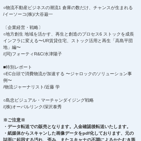
○物流不動産ビジネスの潮流1 倉庫の数だけ、チャンスが生まれる
/イーソーコ(株)/大谷巌一
〔企業経営・戦略〕
○地方創生 地域を活かす、再生と創造のプロセス6 ストックを成長
インフラに変える〜UR賃貸住宅、ストック活用と再生「高島平団
地」編〜
/(同)フォーティR&C/水津陽子
■特別レポート
○EC台頭で消費物流が加速する 〜ジャロックのソリューション事
例〜
/物流ジャーナリスト/近藤 学
○島忠ビジュアル・マーチャンダイジング戦略
/(株)オーバルリンク/深沢泰秀
※ご注意※
・データ転送での販売となります。入金確認後転送いたします。
・紙媒体からスキャンした画像データをpdf化しております、元の
誌面に起因する汚れ、歪み、またスキャナの不調によるかたむき等