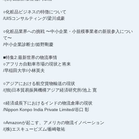
○化粧品ビジネスの特徴について
/UISコンサルティング/梁川成豪
○化粧品業界への挑戦 〜中小企業・小規模事業者の新規参入につい
て〜
/中小企業診断士/姫野剛慶
■特集2:最新世界の物流事情
○アフリカ自動車市場の現状と将来
/早稲田大学/小林英夫
○アジアにおける航空貨物輸送の現状
/(独)日本貿易振興機構アジア経済研究所/池上 寛
○経済成長下におけるインドの物流倉庫の現状
/Nippon Konpo India Private Limited/谷口 彰
○Amazonが起こす、アメリカの物流イノベーション
/(株)エスキュービズム/薮崎敬祐