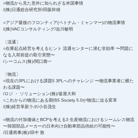
○物流から見た意外に知られざる米国事情
/(株)日通総合研究所/田阪幹雄
○アジア最後のフロンティア(ベトナム・ミャンマー)の物流事情
/(株)VACコンサルティング/迫川敏明
〔流通〕
○在庫起点経営を考えるヒント 流通センターに潜む非効率 〜問題に
なる入荷前提の取引実態〜
/シーコムス(株)/関口壽一
〔物流〕
○現在の3PLにおける課題5 3PLへのチャレンジ 〜物流事業者に横た
わる課題〜
/ロジ ・ ソリューション(株)/釜屋大和
○これからの物流にある期待5 Society 5.0が物流に迫る変革
/(株)経営革新ラボ/小谷茂生
○物流の付加価値とBCPを考える3 生産物流におけるシームレス物流
〜韓国部品メーカーの日本向け自動車部品供給の可能性〜
/日通商事(株)/田中 敦