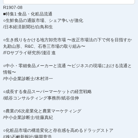
R1907-08
■特集1:食品・化粧品流通
○生鮮食品の通販市場、シェア争いが激化
/日本経済新聞社/白鳥和生
○生き残りをかける地方卸売市場 〜改正市場法の下で何を目指すか
丸勘山形、R&C、石巻三市場の取り組み〜
/FDサプライ研究所/淺沼 進
○中小・零細食品メーカーと流通 〜ビジネスの現場における流通と
情報〜
/中小企業診断士/木村洋一
○成長する食品スーパーマーケットの経営戦略
/紙谷コンサルティング事務所/紙谷佳伸
○農業の6次産業化と農業マーケティング
/中小企業診断士/佐藤真紀
○化粧品市場の構造変化と存在感を高めるドラッグストア
/(株)石鹸新報社/藤岡章浩