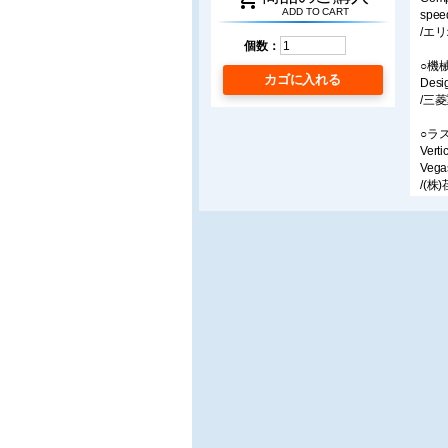
ADD TO CART
speed
/エ
個数：
○機
カゴに入れる
Desi
/三
○ラ
Verti
Vega
/(
○大
/(
○メ
Desig
/イ
○プ
Exam
/日
■論
○勾
Innov