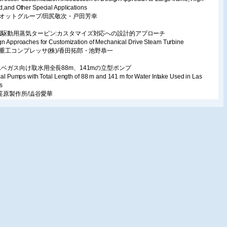
,and Other Special Applications
リオットグループ/田尻敬次・戸田芳幸
械駆動用蒸気タービン:カスタマイズ対応への設計的アプローチ
gn Approaches for Customization of Mechanical Drive Steam Turbine
菱重工コンプレッサ(株)/香田拓郎・池野恭一
スベガス向け取水用全長88m、141mの立型ポンプ
cal Pumps with Total Length of 88 m and 141 m for Water Intake Used in Las
s
株)荏原製作所/澁谷愛華
型風車ブレードの設計アプローチ
株)風力エネルギー研究所/今村 博
カニカルシール及びドライガスシールのカスタマイズ事例
n Approach for Large Horizontal Axis Wind Turbine Blades
ーグルブルグマンジャパン(株)/中澤悠二
ロセス用キャンドモータポンプの発展と課題解決
ples of Customized Mechanical Seal and Dry Gas Seal
機装(株)/坂井友了・小椋 彰・田中琢也
文
玉型ロータを用いた直線翼ダリウス型風車の性能向上
ation and Solution of Canned Motor Pump for Processing Application