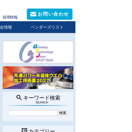
お問い合わせ
採用情報
会情報
ベンダーズリスト
search
キーワード検索
SEARCH
list_alt
カテゴリー