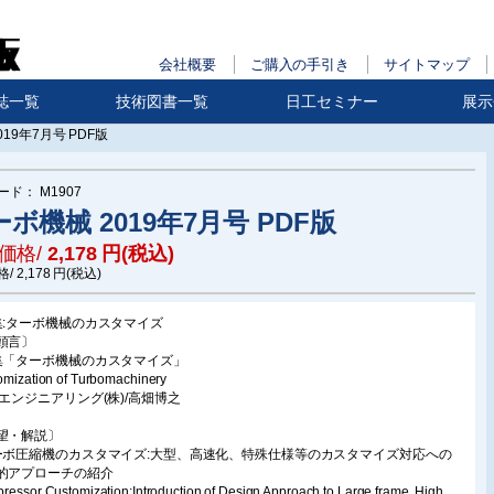
会社概要
ご購入の手引き
サイトマップ
誌一覧
技術図書一覧
日工セミナー
展示
19年7月号 PDF版
ード：
M1907
ボ機械 2019年7月号 PDF版
価格/
2,178
円(税込)
格/
2,178
円(税込)
集:ターボ機械のカスタマイズ
頭言〕
集「ターボ機械のカスタマイズ」
omization of Turbomachinery
洋エンジニアリング(株)/高畑博之
望・解説〕
ーボ圧縮機のカスタマイズ:大型、高速化、特殊仕様等のカスタマイズ対応への
的アプローチの紹介
essor Customization:Introduction of Design Approach to Large frame, High