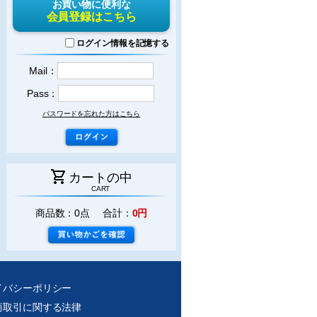
お買い物に便利な
会員登録はこちら
ログイン情報を記憶する
Mail：
Pass：
パスワードを忘れた方はこちら
shopping_cart
カートの中
CART
商品数：0点 合計：
0円
イバシーポリシー
商取引に関する法律