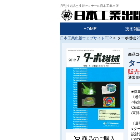
月刊技術誌と技術セミナーの日本工業出版
HOME
技術雑
日本工業出版ウェブサイトTOP
>
ターボ機械 20
商品コ
ター
販売
通常価
■特
〔巻
○特
Cust
/東
〔展
○タ
設計
shopping_cart
商品のご購入
Compr