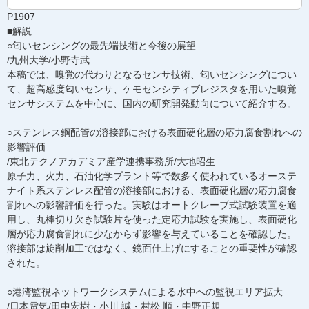
P1907
■解説
○匂いセンシングの最先端技術と今後の展望
/九州大学/小野寺武
本稿では、嗅覚の代わりとなるセンサ技術、匂いセンシングについ
て、超高感度匂いセンサ、ケモセンシティブレジスタを用いた嗅覚
センサシステムを中心に、国内の研究開発動向について紹介する。
○ステンレス鋼配管の溶接部における表面硬化層の応力腐食割れへの
影響評価
/東北テクノアカデミア産学連携事務所/大地昭生
原子力、火力、石油化学プラント等で数多く使われているオーステ
ナイト系ステンレス配管の溶接部における、表面硬化層の応力腐食
割れへの影響評価を行った。実験はオートクレーブ式試験装置を適
用し、丸棒切り欠き試験片を使った定応力試験を実施し、表面硬化
層が応力腐食割れに少なからず影響を与えていることを確認した。
溶接部は旋削加工ではなく、鏡面仕上げにすることの重要性が確認
された。
○港湾監視ネットワークシステムによる水中への監視エリア拡大
/日本電気/田中宏樹・小川 誠・村松 順・中野正規