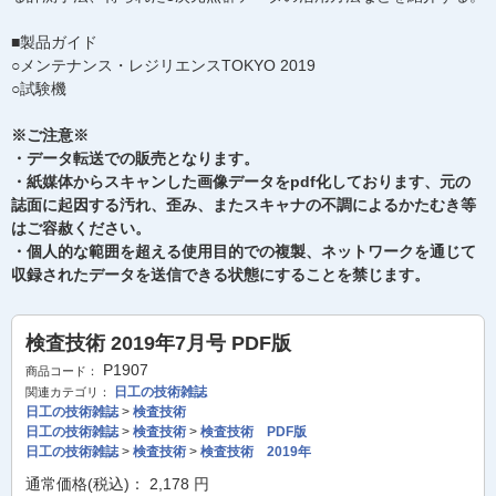
■製品ガイド
○メンテナンス・レジリエンスTOKYO 2019
○試験機
※ご注意※
・データ転送での販売となります。
・紙媒体からスキャンした画像データをpdf化しております、元の
誌面に起因する汚れ、歪み、またスキャナの不調によるかたむき等
はご容赦ください。
・個人的な範囲を超える使用目的での複製、ネットワークを通じて
収録されたデータを送信できる状態にすることを禁じます。
検査技術 2019年7月号 PDF版
P1907
商品コード：
日工の技術雑誌
関連カテゴリ：
日工の技術雑誌
>
検査技術
日工の技術雑誌
>
検査技術
>
検査技術 PDF版
日工の技術雑誌
>
検査技術
>
検査技術 2019年
通常価格(税込)：
2,178
円