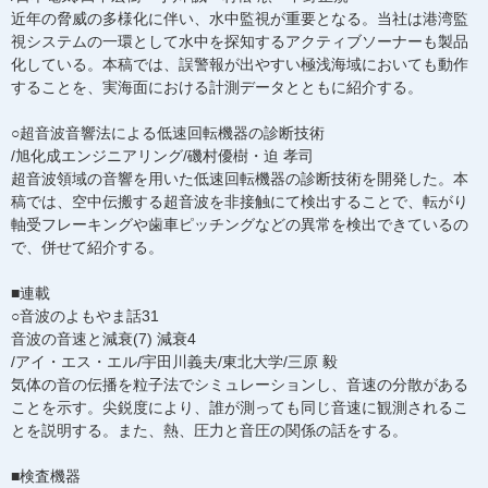
近年の脅威の多様化に伴い、水中監視が重要となる。当社は港湾監
視システムの一環として水中を探知するアクティブソーナーも製品
化している。本稿では、誤警報が出やすい極浅海域においても動作
することを、実海面における計測データとともに紹介する。
○超音波音響法による低速回転機器の診断技術
/旭化成エンジニアリング/磯村優樹・迫 孝司
超音波領域の音響を用いた低速回転機器の診断技術を開発した。本
稿では、空中伝搬する超音波を非接触にて検出することで、転がり
軸受フレーキングや歯車ピッチングなどの異常を検出できているの
で、併せて紹介する。
■連載
○音波のよもやま話31
音波の音速と減衰(7) 減衰4
/アイ・エス・エル/宇田川義夫/東北大学/三原 毅
気体の音の伝播を粒子法でシミュレーションし、音速の分散がある
ことを示す。尖鋭度により、誰が測っても同じ音速に観測されるこ
とを説明する。また、熱、圧力と音圧の関係の話をする。
■検査機器