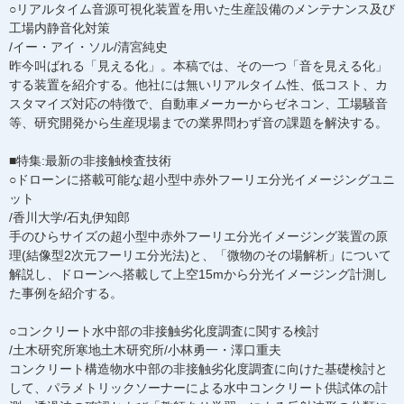
○リアルタイム音源可視化装置を用いた生産設備のメンテナンス及び
工場内静音化対策
/イー・アイ・ソル/清宮純史
昨今叫ばれる「見える化」。本稿では、その一つ「音を見える化」
する装置を紹介する。他社には無いリアルタイム性、低コスト、カ
スタマイズ対応の特徴で、自動車メーカーからゼネコン、工場騒音
等、研究開発から生産現場までの業界問わず音の課題を解決する。
■特集:最新の非接触検査技術
○ドローンに搭載可能な超小型中赤外フーリエ分光イメージングユニ
ット
/香川大学/石丸伊知郎
手のひらサイズの超小型中赤外フーリエ分光イメージング装置の原
理(結像型2次元フーリエ分光法)と、「微物のその場解析」について
解説し、ドローンへ搭載して上空15mから分光イメージング計測し
た事例を紹介する。
○コンクリート水中部の非接触劣化度調査に関する検討
/土木研究所寒地土木研究所/小林勇一・澤口重夫
コンクリート構造物水中部の非接触劣化度調査に向けた基礎検討と
して、パラメトリックソーナーによる水中コンクリート供試体の計