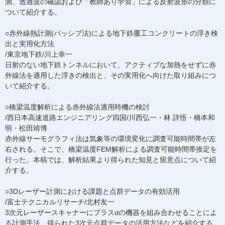
測、透過波の確認および「教師あり学習」による反射波形の分類に
ついて紹介する。
○赤外線熱計測(パッシブ法)による地下鉄覆工コンクリートの浮き検
出と実用化方法
/東京地下鉄/川上幸一
日射のない地下鉄トンネルにおいて、アクティブな加熱をせずに赤
外線法を適用した浮きの検出と、その実用化へ向けた取り組みにつ
いて紹介する。
○橋梁温度解析による赤外線法適用時機の検討
/西日本高速道路エンジニアリング四国/川西弘一・林 詳悟・橋本和
明・松田靖博
赤外線サーモグラフィ法は気象等の環境変化に調査可能時間帯が左
右される。そこで、橋梁温度FEM解析による調査可能時間帯推定を
行った。本稿では、解析結果より得られた知見と留意点について紹
介する。
○3Dレーザー計測における課題と点群データの有効活用
/富士テクニカルリサーチ/北村友一
3次元レーザースキャナーにプラスαの機器を組み合わせることによ
る計測手法、得られた3次元点群データの活用方法などを紹介する。