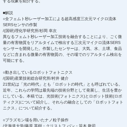
する現象を紹介する。
■解説
○全フェムト秒レーザー加工による超高感度三次元マイクロ流体
SERSセンサの作製
/(国研)理化学研究所/杉岡 幸次
異なるフェムト秒レーザー加工技術を融合することにより、ごく微
量の有害物質をリアルタイムで検出する三次元マイクロ流体SERS
センサーを開発した。作製したセンサーは、大気、水、土壌、食品
などに含まれる微量の有害物質の、その場でのリアルタイム検出を
可能にする。
○動き出しているロボットフォトニクス
/(国研)産業技術総合研究所/村井 健介
21世紀は「光の時代」とも「ロボットの時代」とも呼ばれている。
近年、これらの学問は最先端の技術分野として発展し、生活を豊か
にしている。本稿では、光技術(フォトニクス)とロボット技術(ロボ
ティクス)について紹介し、それらの融合としての「ロボットフォト
ニクス」について紹介する。
○プラズモン場を用いたナノ粒子操作
/北海道大学/藤原 英樹・クリストフ パン・笹木 敬司