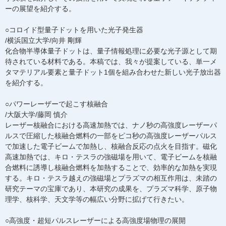
ーの展望を紹介する。
○コロイド型量子ドットを用いた光子発生器
/横浜国立大学/向井 剛輝
化合物半導体量子ドットは、量子情報処理に必要な光子源として期
待されている材料である。本稿では、我々が提案している、単一メ
タマテリアル要素と量子ドット1個を組み合わせた新しい光子放出器
を紹介する。
○パワーレーザーで起こす核融合
/大阪大学/藤岡 慎介
レーザー核融合における高速加熱では、ナノ秒の高強度レーザーパ
ルスで圧縮した核融合燃料の一部をピコ秒の高強度レーザーパルス
で加速した電子ビームで加熱し、核融合反応の点火を目指す。磁化
高速加熱では、キロ・テスラの強磁場を用いて、電子ビームを核融
合燃料に誘導し核融合燃料を加熱することで、効率的な加熱を実現
する。キロ・テスラ越えの強磁場とプラズマの相互作用は、未踏の
研究テーマの宝庫であり、本研究の成果を、プラズマ科学、原子物
理学、核科学、天文学等の幅広い分野に拡げて行きたい。
○高強度・超短パルスレーザーによる高強度場物理の展開