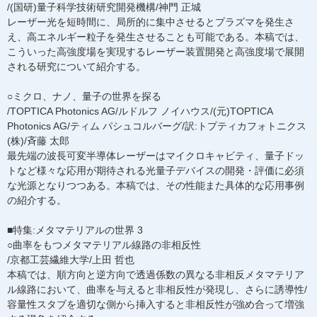
/(国研)量子科学技術研究開発機構/神門 正城
レーザー光を短時間に、局所的に集中させるとプラズマを発生さ
え、高エネルギー粒子を発生させることも可能である。本稿では、
こういった高強度場を実現するレーザー装置開発と高強度場で展開
される研究について紹介する。
○ミクロ、ナノ、量子の世界を探る
/TOPTICA Photonics AG/ルドルフ ノイハウス/(元)TOPTICA
Photonics AG/ティム パシュコルバーグ/訳:トプティカフォトニクス
(株)/斉藤 太郎
最先端の波長可変半導体レーザーはマイクロキャビティ、量子ドッ
トなど様々な応用が期待される光量子デバイスの開発・評価に必須
な光源となりつつある。本稿では、その性能また具体的な応用事例
の紹介する。
■特集:メタマテリアルの世界 3
○曲率をもつメタマテリアル線路の非相反性
/京都工芸繊維大学/上田 哲也
本稿では、順方向と逆方向で透過係数の異なる非相反メタマテリア
ル線路において、曲率を与えると非相反性が発現し、さらに誘導性/
容量性スタブを適切な側から挿入すると非相反性が強め合って増強