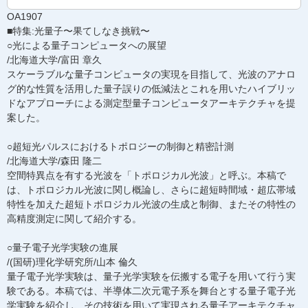
OA1907
■特集:光量子〜果てしなき挑戦〜
○光による量子コンピュータへの展望
/北海道大学/富田 章久
スケーラブルな量子コンピュータの実現を目指して、光波のアナロ
グ的な性質を活用した量子誤りの低減法とこれを用いたハイブリッ
ドなアプローチによる測定型量子コンピュータアーキテクチャを提
案した。
○超短光パルスにおけるトポロジーの制御と精密計測
/北海道大学/森田 隆二
空間特異点を有する光波を「トポロジカル光波」と呼ぶ。本稿で
は、トポロジカル光波に関し概論し、さらに超短時間域・超広帯域
特性を加えた超短トポロジカル光波の生成と制御、またその特性の
高精度測定に関して紹介する。
○量子電子光学実験の進展
/(国研)理化学研究所/山本 倫久
量子電子光学実験は、量子光学実験を伝搬する電子を用いて行う実
験である。本稿では、半導体二次元電子系を舞台とする量子電子光
学実験を紹介し、その技術を用いて実現される量子アーキテクチャ