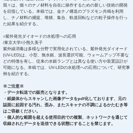
我々は、個々のナノ材料を自在に操作するための新しい技術の開発
を目指している。本稿では、金ナノ構造のプラズモン共鳴を利用
し、ナノ材料の捕捉、堆積、集合、軌道回転などの粒子操作を行っ
た結果を紹介する。
○紫外発光ダイオードの水処理への応用
/東京大学/小熊久美子
紫外線消毒は多様な分野で実用化されている。紫外発光ダイオード
(UV-LED)は、小型、無水銀、波長選択可能、ウォームアップ不要な
どの特徴を有し、従来の水銀ランプとは異なる使い方や装置設計が
可能になる。本稿では、UV-LEDの水処理への応用について、研究事
例を紹介する。
※ご注意※
・データ転送での販売となります。
・紙媒体からスキャンした画像データをpdf化しております、元の
誌面に起因する汚れ、歪み、またスキャナの不調によるかたむき等
はご容赦ください。
・個人的な範囲を超える使用目的での複製、ネットワークを通じて
収録されたデータを送信できる状態にすることを禁じます。