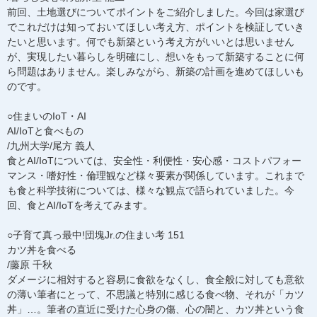
前回、土地選びについてポイントをご紹介しました。今回は家選び
でこれだけは知っておいてほしい考え方、ポイントを検証していき
たいと思います。何でも新築という考え方がいいとは思いません
が、実現したい暮らしを明確にし、想いをもって新築することに何
ら問題はありません。楽しみながら、新築の計画を進めてほしいも
のです。
○住まいのIoT・AI
AI/IoTと食べもの
/九州大学/尾方 義人
食とAI/IoTについては、安全性・利便性・安心感・コストパフォー
マンス・嗜好性・倫理観など様々要素が関係しています。これまで
も食と科学技術については、様々な観点で語られていました。今
回、食とAI/IoTを考えてみます。
○子育て真っ最中!団塊Jr.の住まい考 151
カツ丼を食べる
/藤原 千秋
ダメージに相対すると容易に食欲をなくし、食全般に対しても意欲
の薄い筆者にとって、不思議と特別に感じる食べ物、それが「カツ
丼」…。筆者の直近に受けた心身の傷、心の闇と、カツ丼という食