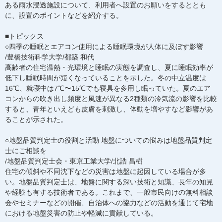
ある雨水浸透施設について、利用者へ設置のお願いをするととも
に、設置のポイントなどを紹介する。
■トピックス
○四季の睡眠とエアコン使用による睡眠環境が人体に及ぼす影響
/豊橋技術科学大学/都築 和代
高齢者の住宅温熱・光環境と睡眠の実態を調査し、夏に睡眠効率が
低下し睡眠時間が短くなっていることを示した。冬の中立温度は
16℃、就寝中は7℃〜15℃でも寝具を多用し眠っていた。夏のエア
コンからの吹き出し頻度と風速が異なる2種類の冷気流の影響を比較
すると、青年といえども皮膚を刺激し、体動を増やすなど影響があ
ることが示された。
○地盤品質判定士の役割と活動 地盤についての悩みは地盤品質判定
士にご相談を
/地盤品質判定士会・東京工業大学/北誥 昌樹
住宅の傾斜や不同沈下などの災害は地盤に起因している場合が多
い。地盤品質判定士は、地盤に関する深い技術と知識、長年の知見
や経験も有する技術者である。これまで、一般市民向けの無料相談
会やセミナーなどの開催、自治体への協力などの活動を通じて宅地
における地盤災害の防止や軽減に貢献している。