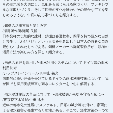
その空気感を大切にし、気配をも感じられる家づくり、フレキシブ
ルな間取りづくり、そして四季の変化を味わいその豊かな空間を楽
しめるような、中庭のある家づくりを紹介する。
○鎖樋の活用方法と楽しみ方
/瀬尾製作所/瀬尾 良輔
日本発祥の伝統的な建材、鎖樋は春夏秋冬、四季を持つ豊かな自然
と共生し「わびさび」という言葉を生み出した日本人の特異な自然
観から生まれたものである。鎖樋メーカーの瀬尾製作所が、鎖樋の
活用方法や楽しみ方を詳しく紹介する。
○自然の原理を応用した雨水利用システムについて ドイツ流の雨水
利用技術
/シップスレインワールド/中山 義光
国際的に高い評価を受けているドイツの雨水利用技術について、我
が国でも採用実績豊富な雨水コレクターを中心に解説する。
○雨水浸透施設の普及に向けて 〜浸水被害から街を守るために〜
/東京都下水道局/中田 逸夫
近年の都市化の進展(アスファルト、田畑の減少等)に伴い、豪雨に
よる浸水被害が発生する可能性がある。そこで、浸水対策の一つで