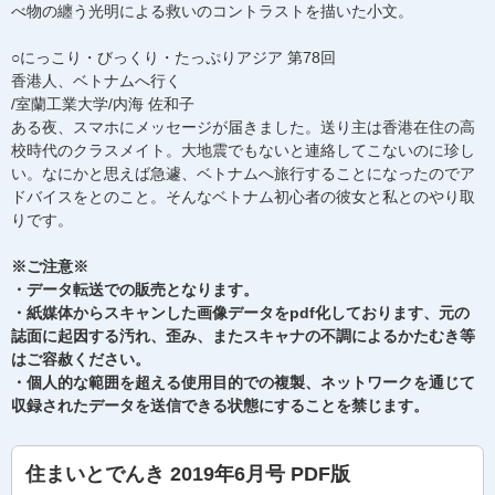
べ物の纏う光明による救いのコントラストを描いた小文。
○にっこり・びっくり・たっぷりアジア 第78回
香港人、ベトナムへ行く
/室蘭工業大学/内海 佐和子
ある夜、スマホにメッセージが届きました。送り主は香港在住の高
校時代のクラスメイト。大地震でもないと連絡してこないのに珍し
い。なにかと思えば急遽、ベトナムへ旅行することになったのでア
ドバイスをとのこと。そんなベトナム初心者の彼女と私とのやり取
りです。
※ご注意※
・データ転送での販売となります。
・紙媒体からスキャンした画像データをpdf化しております、元の
誌面に起因する汚れ、歪み、またスキャナの不調によるかたむき等
はご容赦ください。
・個人的な範囲を超える使用目的での複製、ネットワークを通じて
収録されたデータを送信できる状態にすることを禁じます。
住まいとでんき 2019年6月号 PDF版