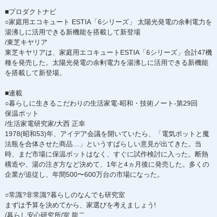
■プロダクトナビ
○家庭用エコキュート ESTIA「6シリーズ」 太陽光発電の余剰電力を
湯沸しに活用できる新機能を搭載して新登場
/東芝キヤリア
東芝キヤリアは、家庭用エコキュートESTIA「6シリーズ」合計47機
種を発売した。太陽光発電の余剰電力を湯沸しに活用できる新機能
を搭載して新登場。
■連載
○暮らしに生きるこだわりの生活家電-昭和・技術ノート-第29回
保温ポット
/生活家電研究家/大西 正幸
1978(昭和53)年、アイデア会議を開いていたら、「電気ポットと魔
法瓶を合体させた商品…」というすばらしい意見が出てきた。当
時、まだ市場に保温ポットはなく、すぐに試作検討に入った。断熱
構造や、湯の注ぎ方など決めて、1年と4ヵ月後に発売した。多くの
企業が追従し、年間500〜600万台の市場になった。
○常識?非常識?暮らしのなんでも研究室
まずは予算を決めてから、家選びを考えましょう!
/暮らし安心研究所/室 龍二