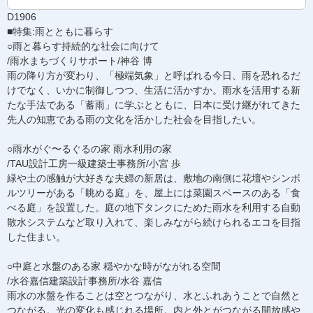
D1906
■特集:雨とともに暮らす
○雨と暮らす持続的な社会に向けて
/雨水まちづくりサポート/神谷 博
雨の降り方が変わり、「極端気象」と呼ばれる今日、雨を恐れるだ
けでなく、いかに制御しつつ、生活に活かすか。雨水を活用する新
たな手法である「蓄雨」に学ぶとともに、日本に受け継がれてきた
先人の知恵である雨の文化を活かした社会を目指したい。
○雨水がぐ〜るぐるの家 雨水利用の家
/TAU設計工房一級建築士事務所/小宮 歩
緑や土の感触が大好きな夫婦の新居は、敷地の南側に花壇やシンボ
ルツリーがある「眺める庭」を、屋上には菜園スペースのある「食
べる庭」を設置した。庭の地下タンクにためた雨水を利用する自動
散水システムなど取り入れて、楽しみながら続けられるエコを目指
した住まい。
○中庭と水盤のある家 穏やかな時がながれる空間
/水谷嘉信建築設計事務所/水谷 嘉信
雨水の水盤を作ることは空とつながり、水とふれあうことで自然と
つながる。光の変化も感じれる場所。内と外とがつながる開放感や