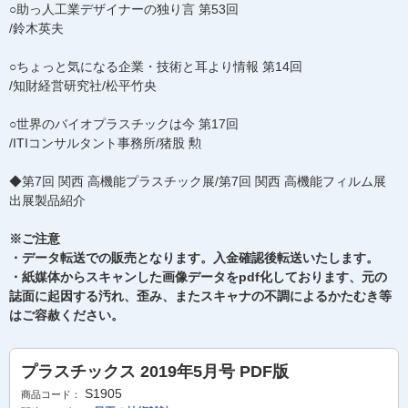
○助っ人工業デザイナーの独り言 第53回
/鈴木英夫
○ちょっと気になる企業・技術と耳より情報 第14回
/知財経営研究社/松平竹央
○世界のバイオプラスチックは今 第17回
/ITIコンサルタント事務所/猪股 勲
◆第7回 関西 高機能プラスチック展/第7回 関西 高機能フィルム展
出展製品紹介
※ご注意
・データ転送での販売となります。入金確認後転送いたします。
・紙媒体からスキャンした画像データをpdf化しております、元の
誌面に起因する汚れ、歪み、またスキャナの不調によるかたむき等
はご容赦ください。
プラスチックス 2019年5月号 PDF版
S1905
商品コード：