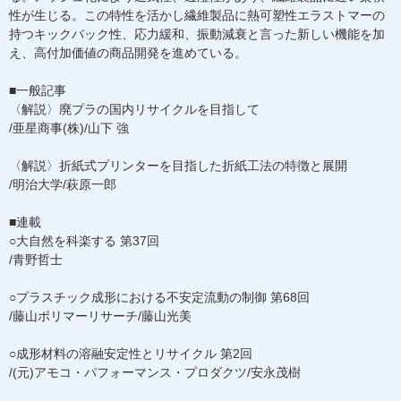
性が生じる。この特性を活かし繊維製品に熱可塑性エラストマーの
持つキックバック性、応力緩和、振動減衰と言った新しい機能を加
え、高付加価値の商品開発を進めている。
■一般記事
〈解説〉廃プラの国内リサイクルを目指して
/亜星商事(株)/山下 強
〈解説〉折紙式プリンターを目指した折紙工法の特徴と展開
/明治大学/萩原一郎
■連載
○大自然を科楽する 第37回
/青野哲士
○プラスチック成形における不安定流動の制御 第68回
/藤山ポリマーリサーチ/藤山光美
○成形材料の溶融安定性とリサイクル 第2回
/(元)アモコ・パフォーマンス・プロダクツ/安永茂樹