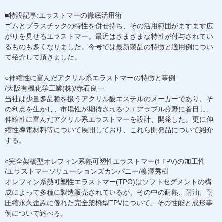
■特設記事:エラストマーの徹底活用術
ゴムとプラスチックの特性を併せ持ち、その活用範囲がますます広
がりを見せるエラストマー。最近はさまざまな特性が付与されてい
るものも多くなりました。今号では最新製品の特徴と適用例につい
て紹介して頂きました。
○伸縮性に富んだアクリル系エラストマーの特徴と事例
/大阪有機化学工業(株)/赤石良一
当社は少量多品種を扱うアクリル酸エステルのメーカーであり、そ
の利点を生かし、市場性が期待されるウエアラブル分野に着目し、
伸縮性に富んだアクリル系エラストマーを設計、開発した。更に伸
縮性導電材料等について展開しており、これら開発品について紹介
する。
○完全架橋型オレフィン系熱可塑性エラストマー(f-TPV)の加工性
/エラストマーソリューションズカンパニー/柳澤秀樹
オレフィン系熱可塑性エラストマー(TPO)はソフトセグメントの構
成によって多種に製造販売されているが、その中の耐熱、耐油、耐
圧縮永久歪みに優れた完全架橋型TPVについて、その性能と成形事
例について述べる。