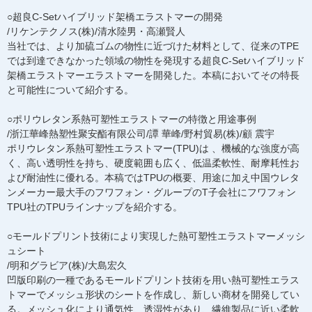
○超良C-Setハイブリッド架橋エラストマーの開発
/リケンテクノス(株)/清水陸男・高瀬賢人
当社では、より加硫ゴムの物性に近づけた材料として、従来のTPE
では到達できなかった領域の物性を発現する超良C-Setハイブリッド
架橋エラストマーエラストマーを開発した。本稿においてその特長
と可能性について紹介する。
○ポリウレタン系熱可塑性エラストマーの特徴と用途事例
/浙江華峰熱塑性聚安酯有限公司/譚 華峰/野村貿易(株)/顧 震宇
ポリウレタン系熱可塑性エラストマー(TPU)は 、機械的な強度が高
く、高い透明性を持ち、硬度範囲も広く、低温柔軟性、耐摩耗性お
よび耐油性に優れる。本稿ではTPUの概要、用途に加え中国ウレタ
ンメーカー最大手のフワフォン・グループのT子会社にフワフォン
TPU社のTPUラインナップを紹介する。
○モールドプリント技術により実現した熱可塑性エラストマーメッシ
ュシート
/明和グラビア(株)/大島宏久
凹版印刷の一種であるモールドプリント技術を用い熱可塑性エラス
トマーでメッシュ形状のシートを作成し、新しい商材を開発してい
る。メッシュ化により通気性、透湿性があり、繊維製品に近い柔軟