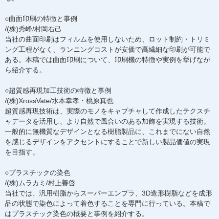
○曲面印刷の特徴と事例
/(株)秀峰/村岡右己
当社の曲面印刷はフィルムを使用しないため、ロット制約・トリミ
ング工程がなく、ランニングコストが安価で高繊細な印刷が可能で
ある。本稿では曲面印刷について、印刷機の特徴や実例を挙げなが
ら紹介する。
○超質感再現加工技術の特徴と事例
/(株)XrossVate/水本幸孝・桃原真也
超質感再現技術は、実際のモノをキャプチャして作成したテクスチ
ャデータを活用し、より自然で風合いのある加飾を実現する技術。
一般的に無機質なデザインとなる樹脂製品に、これまでにない自然
を感じるデザインをアクセントにすることで新しい製品価値の実現
を目指す。
○プラスチックの染色
/(株)ムラカミ/村上善啓
当社では、汎用樹脂からスーパーエンプラ、3D造形樹脂などを成形
品の状態で染色によって着色することを専門に行っている。本稿で
はプラスチック染色の概要と事例を紹介する。