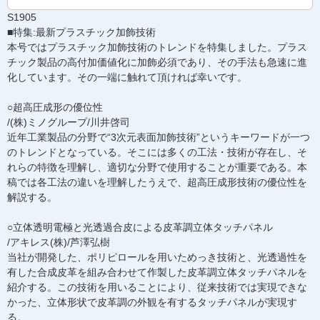
S1905
■特集:最新プラスチック加飾技術
本号ではプラスチック加飾技術のトレンドを特集しました。プラス
チック製品の高付加価値化に加飾必須であり、その手法も急速に進
化しています。その一端に触れて頂ければ幸いです。
○超高圧成形の優位性
/(株)ミノグループ/川井啓司
近年工業製品の分野で“3次元表面加飾技術”というキーワードが一つ
のトレンドとなっている。そこには多くの工法・技術が存在し、そ
れらの特徴を理解し、適切な分野で使用することが重要である。本
稿では各工法の違いを理解したうえで、超高圧成形技術の優位性を
解説する。
○立体透明電極と光透過合皮による皮革調立体タッチパネル
/アキレス(株)/芦澤弘樹
当社が開発した、ポリピロールを用いためっき技術と、光透過性を
有した合成皮革を組み合わせて作製した皮革調立体タッチパネルを
紹介する。この技術を用いることにより、従来技術では実現できな
かった、立体形状で皮革調の外観を有するタッチパネルが実現す
る。