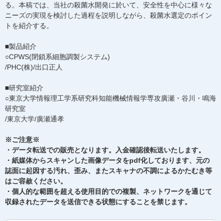
る。本稿では、当社の殺菌水開発に於いて、安全性を中心に様々な
ニーズの実現を検討した過程を説明しながら、殺菌水選定のポイン
トを紹介する。
■製品紹介
○CPWS(閉鎖系細胞調製システム)
/PHC(株)/出口正人
■研究室紹介
○東京大学情報理工学系研究科知能機械情報学専攻廣瀬・谷川・鳴海
研究室
/東京大学/廣瀬通孝
※ご注意※
・データ転送での販売となります。入金確認後転送いたします。
・紙媒体からスキャンした画像データをpdf化しております、元の
誌面に起因する汚れ、歪み、またスキャナの不調によるかたむき等
はご容赦ください。
・個人的な範囲を超える使用目的での複製、ネットワークを通じて
収録されたデータを送信できる状態にすることを禁じます。