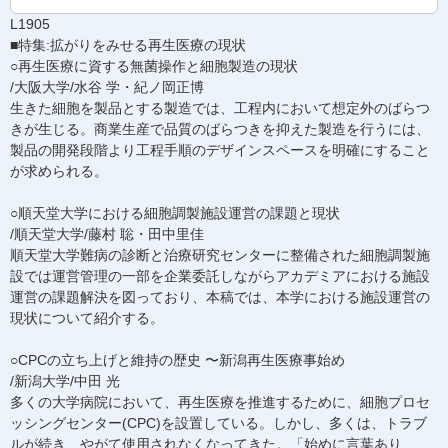
L1905
■特集:拡がりをみせる再生医療の現状
○再生医療に資する無菌操作と細胞製造の現状
/大阪大学/水谷 学・紀ノ岡正博
生きた細胞を製品とする製造では、工程内において想定外のばらつ
きが生じる。商業生産で品質のばらつきを抑えた製造を行うには、
製品の開発段階より工程手順のデザインスペースを明確にすること
が求められる。
○順天堂大学における細胞調製施設運営の課題と現状
/順天堂大学/藤村 聡・田中里佳
順天堂大学難病の診断と治療研究センターに整備された細胞調製施
設では運営管理の一部を企業委託しながらアカデミアにおける施設
運営の課題解決を図っており、本稿では、本学における施設運営の
現状について紹介する。
○CPCの立ち上げと維持の歴史 〜新潟再生医療事始め
/新潟大学/中田 光
多くの大学病院において、再生医療を推進するために、細胞プロセ
ッシングセンター(CPC)を設置している。しかし、多くは、トラブ
ルが続き、やがて使用されなくなってきた。「始めに言葉あり