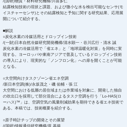
/(国研)物質・材料研究機構/川喜多仁
結露検知技術の現状と課題、および微小な水を検出可能なセンサ(モ
イスチャーセンサ)とその結露検知と予知に関する研究結果、応用展
開について紹介する。
■解説
○炭化水素の冷媒活用とドロップイン技術
/(一財)日本自然冷媒研究開発機構/清水顕一・谷川広行・清水 誠
炭化水素の冷媒活用で「省エネ」と「地球温暖化対策」を同時に実
現する。ヨーロッパや東南アジアで普及しているドロップイン技術
の導入により、現実的な「ノンフロン化」への扉を開くことが可能
となる。
○大空間向けタスクゾーン省エネ空調
/新日本空調(株)/永坂茂之・磯 佑輔・張 江
大空間における低層の居住域または作業域を対象に、開発した独自
の吹出口を採用して部分混合によるタスク空調を行う「Lo-HAS(ロ
ーハス)™」は、空調空気の風量削減効果を期待できる省エネ技術で
ある。本稿では、技術概要を紹介する。
○原子時計チップの開発とその展望
/(国研)情報通信研究機構/原 基揚