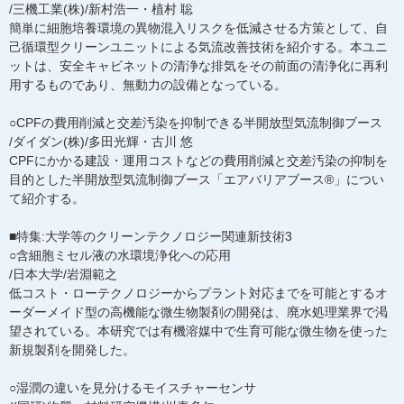
/三機工業(株)/新村浩一・植村 聡
簡単に細胞培養環境の異物混入リスクを低減させる方策として、自
己循環型クリーンユニットによる気流改善技術を紹介する。本ユニ
ットは、安全キャビネットの清浄な排気をその前面の清浄化に再利
用するものであり、無動力の設備となっている。
○CPFの費用削減と交差汚染を抑制できる半開放型気流制御ブース
/ダイダン(株)/多田光輝・古川 悠
CPFにかかる建設・運用コストなどの費用削減と交差汚染の抑制を
目的とした半開放型気流制御ブース「エアバリアブース®」につい
て紹介する。
■特集:大学等のクリーンテクノロジー関連新技術3
○含細胞ミセル液の水環境浄化への応用
/日本大学/岩淵範之
低コスト・ローテクノロジーからプラント対応までを可能とするオ
ーダーメイド型の高機能な微生物製剤の開発は、廃水処理業界で渇
望されている。本研究では有機溶媒中で生育可能な微生物を使った
新規製剤を開発した。
○湿潤の違いを見分けるモイスチャーセンサ