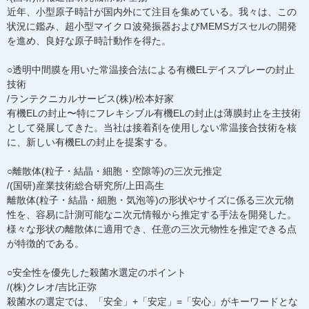
近年、小型原子時計が国内外にて注目を集めている。我々は、この
状況に鑑み、超小型マイクロ波発振器およびMEMSガスセルの開発
を進め、良好な原子時計動作を得た。
○透明中間膜を用いた常温接合法による有機ELデイスプレーの封止
技術
/ランテクニカルサービス(株)/松本好家
有機ELの封止〜特にフレキシブル有機ELの封止は薄膜封止を主技術
として発展してきた。当社は接着剤を使用しない常温接合技術を核
に、新しい有機ELの封止を提案する。
○離散体(粒子・結晶・細胞・空隙等)の三次元推定
/(国研)産業技術総合研究所/上田高生
離散体(粒子・結晶・細胞・気泡等)の形状やサイズに係る三次元物
性を、容易に計測可能なニ次元情報から推定する手法を開発した。
様々な形状の離散体に適用でき、任意の三次元物性を推定できる点
が特徴的である。
○安全性を優先した殺菌水選定のポイント
/(株)クレオ/吉比正弥
殺菌水の選定では、「安全」+「安定」=「安心」がキーワードとな