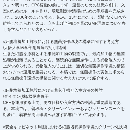
き」〜我々は、CPC稼働の前にまず、運営のための組織を創り、入
室のためのルールを作り、環境測定や清掃のための手順書を完成さ
せた。2006年のことである。以来、13年にわたり、混乱なくCPCを
維持してこられたのは、立ち上げ当初に企業のGMP理論について多
くを学んだことが大きかった。
○細胞培養加工施設における無菌操作環境の構築に関する考え方
/大阪大学医学部附属病院/小川祐樹
生きた細胞を原料とする細胞加工物の製造では、最終加工物の無菌
処理が困難であることから、継続的な無菌操作による異物混入の防
止が求められる。異物混入の防止には、適切な無菌操作環境の構築
およびその運用が重要となる。本稿では、無菌操作の実施に求めら
れる無菌操作環境の構築に関する考え方について紹介する。
○細胞培養加工施設における着衣仕様と入室方法の検討
/ダイダン(株)/松尾恵倫子
CPFを運用する上で、更衣仕様や入室方法の検討は重要課題であ
る。本稿では、普段着・クリーンインナーおよびクリーンスーツを
対象に、着衣が周囲環境へ及ぼす影響について紹介する。
○安全キャビネット周囲における細胞培養操作環境のクリーン化技術