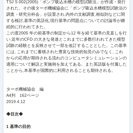
TSJ S 002(2005)「ポンプ吸込水槽の模型試験法」が作成・発行
された。その後ターボ機械協会に「ポンプ吸込水槽模型試験法の
調査・研究分科会」が設置され,内外の文献調査,相似則などに関
する検討,基準の英語化,現行基準の問題点についての討論等が継
続的に行われてきた。
この度2005 年の前基準の制定から12 年を経て基準の見直しを行
い,近年のCFD の大きな発達とこれまでに多数行われてきた模型
試験の経験とを反映させて一部を改訂することとした。この基準
には, これまでに蓄積された豊富な技術的知見のみでなく, これ
からの応用が期待される流れのコンピュータシミュレーションの
適用について解説と実施例を加えてある。また英語版を付属した
ことから,本基準が国際的に利用されることも期待される。
ターボ機械協会 編
A4判 162ページ
2019.4.12
◆目次◆
1 基準の目的