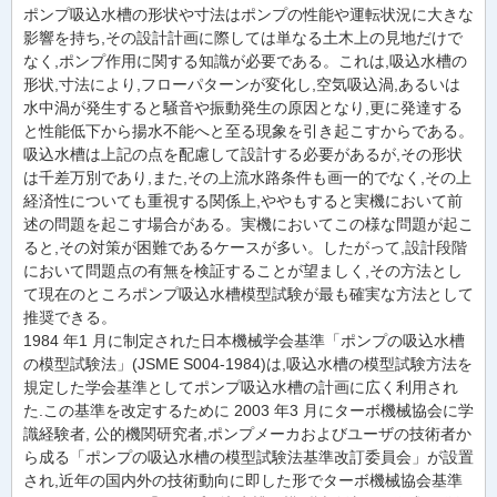
ポンプ吸込水槽の形状や寸法はポンプの性能や運転状況に大きな
影響を持ち,その設計計画に際しては単なる土木上の見地だけで
なく,ポンプ作用に関する知識が必要である。これは,吸込水槽の
形状,寸法により,フローパターンが変化し,空気吸込渦,あるいは
水中渦が発生すると騒音や振動発生の原因となり,更に発達する
と性能低下から揚水不能へと至る現象を引き起こすからである。
吸込水槽は上記の点を配慮して設計する必要があるが,その形状
は千差万別であり,また,その上流水路条件も画一的でなく,その上
経済性についても重視する関係上,ややもすると実機において前
述の問題を起こす場合がある。実機においてこの様な問題が起こ
ると,その対策が困難であるケースが多い。したがって,設計段階
において問題点の有無を検証することが望ましく,その方法とし
て現在のところポンプ吸込水槽模型試験が最も確実な方法として
推奨できる。
1984 年1 月に制定された日本機械学会基準「ポンプの吸込水槽
の模型試験法」(JSME S004-1984)は,吸込水槽の模型試験方法を
規定した学会基準としてポンプ吸込水槽の計画に広く利用され
た.この基準を改定するために 2003 年3 月にターボ機械協会に学
識経験者, 公的機関研究者,ポンプメーカおよびユーザの技術者か
ら成る「ポンプの吸込水槽の模型試験法基準改訂委員会」が設置
され,近年の国内外の技術動向に即した形でターボ機械協会基準