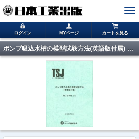
ログイン
MYページ
カートを見る
ポンプ吸込水槽の模型試験方法(英語版付属) TSJ S 002