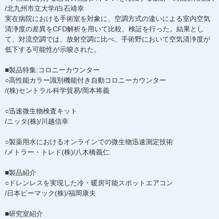
/北九州市立大学/白石靖幸
実在病院における手術室を対象に、空調方式の違いによる室内空気
清浄度の差異をCFD解析を用いて比較、検証を行った。結果とし
て、対流空調では、放射空調に比べ、手術野において空気清浄度が
低下する可能性が示唆された。
■製品特集:コロニーカウンター
○高性能カラー識別機能付き自動コロニーカウンター
/(株)セントラル科学貿易/岡本将義
○迅速微生物検査キット
/ニッタ(株)/川越信幸
○製薬用水におけるオンラインでの微生物迅速測定技術
/メトラー・トレド(株)/八木橋義仁
■製品紹介
○ドレンレスを実現した冷・暖房可能スポットエアコン
/日本ピーマック(株)/福岡康夫
■研究室紹介