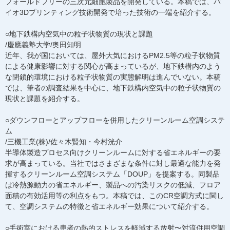
フォールドフリーの三次元細胞製品を開発している。本稿では、バ
イオ3Dプリンティング技術開発で培った技術の一端を紹介する。
○地下鉄構内空気中の粒子状物質の現状と課題
/慶應義塾大学/奥田知明
近年、我が国においては、屋外大気におけるPM2.5等の粒子状物質
による健康影響に対する関心が高まっているが、地下鉄構内のよう
な閉鎖的環境における粒子状物質の実態解明は進んでいない。本稿
では、筆者の調査結果を中心に、地下鉄構内空気中の粒子状物質の
現状と課題を紹介する。
○ダウンフローとアップフローを併用したクリーンルーム空調システ
ム
/三機工業(株)/佐々木賢知・今村洸介
半導体製造プロセス向けクリーンルームに対する省エネルギーの要
求が高まっている。当社ではさまざまな条件に対し最適な能力を発
揮するクリーンルーム空調システム「DOUP」を提案する。同製品
は冷熱源動力の省エネルギー、製品への汚染リスクの低減、フロア
面積の有効活用等の利点をもつ。本稿では、このCR空調方式に関し
て、空調システムの特徴と省エネルギー効果について紹介する。
○手術室における患者の熱的ストレスを軽減する放射〜対流併用空調