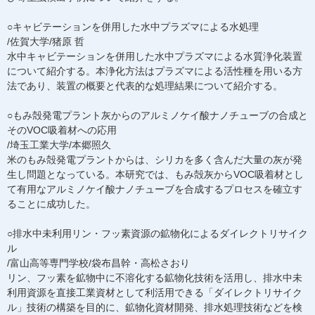
○キャビテーションを併用した水中プラズマによる水処理
/佐賀大学/猪原 哲
水中キャビテーションを併用した水中プラズマによる水質浄化装置
について紹介する。本浄化方法はプラズマによる活性種を用いる方
法であり、装置の概要と代表的な処理結果について紹介する。
○もみ殻発電プラント灰からのアルミノケイ酸ナノチューブの合成と
そのVOC吸着材への応用
/埼玉工業大学/本郷照久
米のもみ殻発電プラントからは、シリカを多く含んだ大量の灰が発
生し問題となっている。本研究では、もみ殻灰からVOC吸着材とし
て有用なアルミノケイ酸ナノチューブを合成するプロセスを確立す
ることに成功した。
○排水中未利用リン・フッ素資源の鉱物化によるダイレクトリサイク
ル
/富山高等専門学校/袋布昌幹・高松さおり
リン、フッ素を鉱物中に不溶化する鉱物化技術を活用し、排水中未
利用資源を直接工業資材として利活用できる「ダイレクトリサイク
ル」技術の構築を目的に、鉱物化資材開発、排水処理技術などを検