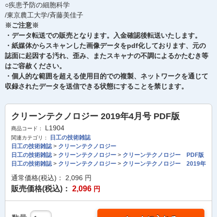
○疾患予防の細胞科学
/東京農工大学/斉藤美佳子
※ご注意※
・データ転送での販売となります。入金確認後転送いたします。
・紙媒体からスキャンした画像データをpdf化しております、元の
誌面に起因する汚れ、歪み、またスキャナの不調によるかたむき等
はご容赦ください。
・個人的な範囲を超える使用目的での複製、ネットワークを通じて
収録されたデータを送信できる状態にすることを禁じます。
クリーンテクノロジー 2019年4月号 PDF版
L1904
商品コード：
日工の技術雑誌
関連カテゴリ：
日工の技術雑誌
>
クリーンテクノロジー
日工の技術雑誌
>
クリーンテクノロジー
>
クリーンテクノロジー PDF版
日工の技術雑誌
>
クリーンテクノロジー
>
クリーンテクノロジー 2019年
通常価格(税込)：
2,096
円
販売価格(税込)：
2,096
円