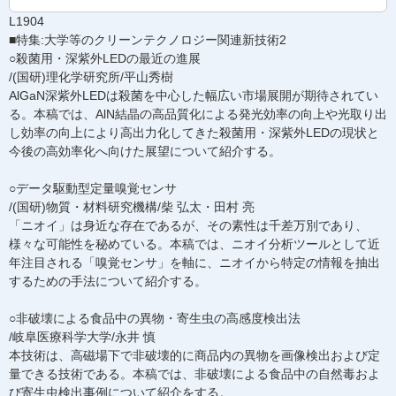
L1904
■特集:大学等のクリーンテクノロジー関連新技術2
○殺菌用・深紫外LEDの最近の進展
/(国研)理化学研究所/平山秀樹
AlGaN深紫外LEDは殺菌を中心した幅広い市場展開が期待されてい
る。本稿では、AlN結晶の高品質化による発光効率の向上や光取り出
し効率の向上により高出力化してきた殺菌用・深紫外LEDの現状と
今後の高効率化へ向けた展望について紹介する。
○データ駆動型定量嗅覚センサ
/(国研)物質・材料研究機構/柴 弘太・田村 亮
「ニオイ」は身近な存在であるが、その素性は千差万別であり、
様々な可能性を秘めている。本稿では、ニオイ分析ツールとして近
年注目される「嗅覚センサ」を軸に、ニオイから特定の情報を抽出
するための手法について紹介する。
○非破壊による食品中の異物・寄生虫の高感度検出法
/岐阜医療科学大学/永井 慎
本技術は、高磁場下で非破壊的に商品内の異物を画像検出および定
量できる技術である。本稿では、非破壊による食品中の自然毒およ
び寄生虫検出事例について紹介をする。