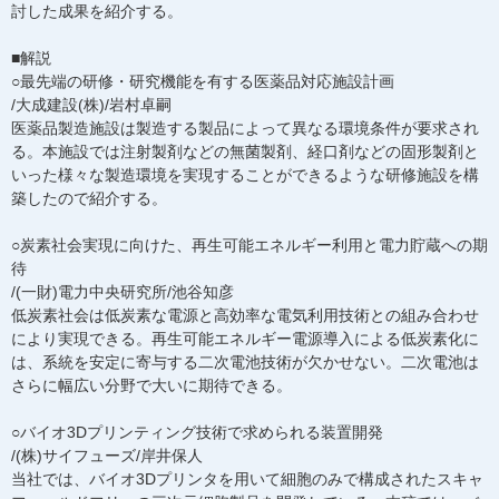
討した成果を紹介する。
■解説
○最先端の研修・研究機能を有する医薬品対応施設計画
/大成建設(株)/岩村卓嗣
医薬品製造施設は製造する製品によって異なる環境条件が要求され
る。本施設では注射製剤などの無菌製剤、経口剤などの固形製剤と
いった様々な製造環境を実現することができるような研修施設を構
築したので紹介する。
○炭素社会実現に向けた、再生可能エネルギー利用と電力貯蔵への期
待
/(一財)電力中央研究所/池谷知彦
低炭素社会は低炭素な電源と高効率な電気利用技術との組み合わせ
により実現できる。再生可能エネルギー電源導入による低炭素化に
は、系統を安定に寄与する二次電池技術が欠かせない。二次電池は
さらに幅広い分野で大いに期待できる。
○バイオ3Dプリンティング技術で求められる装置開発
/(株)サイフューズ/岸井保人
当社では、バイオ3Dプリンタを用いて細胞のみで構成されたスキャ