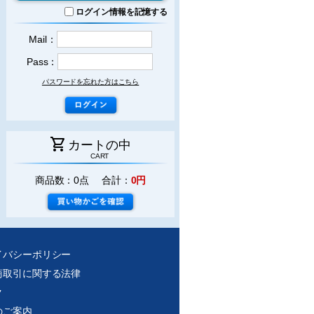
ログイン情報を記憶する
Mail：
Pass：
パスワードを忘れた方はこちら
shopping_cart
カートの中
CART
商品数：0点 合計：
0円
イバシーポリシー
商取引に関する法律
ク
のご案内