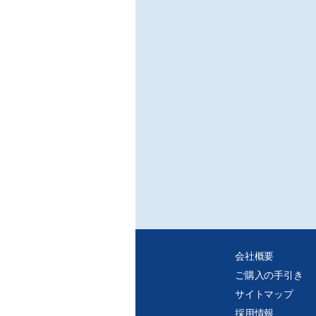
/坂
※ご
・デ
・紙
れ、
・個
タを
会社概要
ご購入の手引き
サイトマップ
採用情報