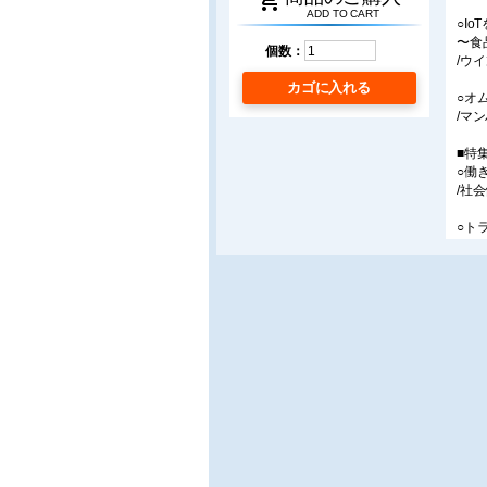
shopping_cart
ADD TO CART
○I
〜食
個数：
/ウイ
カゴに入れる
○オ
/マ
■特
○働
/社
○ト
/(
○ト
〜保
/(
○オ
/物
○ト
/(株
○乗
〜安