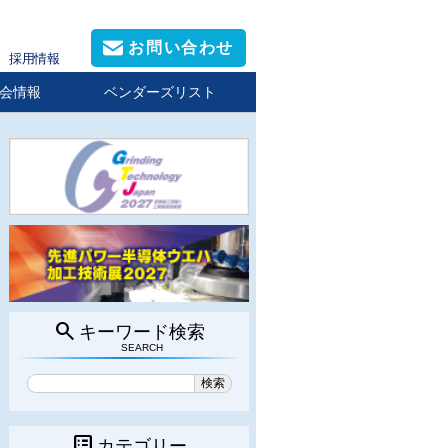
お問い合わせ
採用情報
会情報
ベンダーズリスト
search
キーワード検索
SEARCH
list_alt
カテゴリー