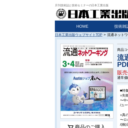
月刊技術誌と技術セミナーの日本工業出版
HOME
技術雑
日本工業出版ウェブサイトTOP
>
流通ネットワー
商品コ
流
PD
販売
通常価
■特
○失
〜中
/ユ
○真の
〜ロ
/(
商品のご購入