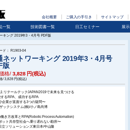
会社概要
ご購入の手引き
サイトマップ
誌一覧
技術図書一覧
日工セミナー
展示
キング 2019年3・4月号 PDF版
ード：
R1903-04
通ネットワーキング 2019年3・4月号
F版
価格/
3,828
円(税込)
格/
3,828
円(税込)
集1:リテールテックJAPAN2019で未来を見つける
敗するRPA、成功するRPA
小企業が直面する3つの疑問〜
ーザックシステム(株)/小ノ島尚博
働き方改革とRPA(Robotic Process Automation)
ボット共存型社会へ乗り遅れない勘所〜
株)日立ソリューションズ東日本/中山隆