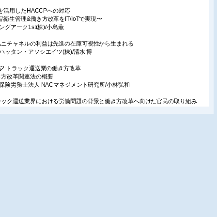
oTを活用したHACCPへの対応
品衛生管理&働き方改革をIT/IoTで実現〜
ングアーク1st(株)/小島薫
ムニチャネルの利益は先進の在庫可視性から生まれる
ンハッタン・アソシエイツ(株)/清水 博
集2:トラック運送業の働き方改革
き方改革関連法の概要
会保険労務士法人 NACマネジメント研究所/小林弘和
ラック運送業界における労働問題の背景と働き方改革へ向けた官民の取り組み
株)日通総合研究所/金澤匡晃
ラック会社における働き方改革
育所の設置、女性活躍等の取り組み〜
株)吉秀トラフィック/吉川秀憲
ンリーワン活動を推進する物流会社2社の働き方改革事例
流ジャーナリスト/近藤学
ラガールの積極的採用による人材確保
)マイシン/辻直樹
務員の健康データを活用した運行管理
全安心、事故ゼロを目指して〜