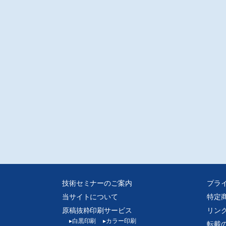
技術士事務所/坂直登
注意※
ータ転送での販売となります。入金確認後転送いたします。
媒体からスキャンした画像データをpdf化しております、元の誌面に起因する汚
歪み、またスキャナの不調によるかたむき等はご容赦ください。
人的な範囲を超える使用目的での複製、ネットワークを通じて収録されたデー
送信できる状態にすることを禁じます。
技術セミナーのご案内
プラ
当サイトについて
特定
原稿抜粋印刷サービス
リン
▸
白黒印刷
▸
カラー印刷
転載