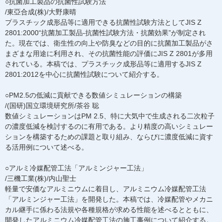
○抗菌加工製品の抗菌性試験方法
/東亞合成(株)/大野康晴
プラスチック成形品等に適用できる抗菌性試験方法としてJIS Z
2801:2000“抗菌加工製品-抗菌性試験方法・抗菌効果”が制定され
た。現在では、衛生性の向上や防臭などの目的に抗菌加工製品がさ
まざまな用途に利用され、その抗菌性能の評価にJIS Z 2801が多用
されている。本稿では、プラスチック成形品等に適用するJIS Z
2801:2012を中心に抗菌性試験について紹介する。
○PM2.5の低減に貢献できる数値シミュレーションの構築
/(国研)国立環境研究所/茶谷 聡
数値シミュレーションはPM 2.5、特に大気中で生成される二次粒子
の濃度低減を検討するのに有用である。より精度の高いシミュレー
ションを構築するための課題と取り組み、ならびに濃度低減に資す
る活用例について述べる。
○アルミ冷媒配管工法「アルミンジャー工法」
/三機工業(株)/内山聖士
軽量で安価なアルミニウムに着目し、アルミニウム冷媒配管工法
「アルミンジャー工法」を開発した。本稿では、冷媒配管やメカニ
カル継手に係わる法規や各種規格が求める性能を述べるとともに、
開発したアルミニウム冷媒配管工法の施工事例について紹介する。