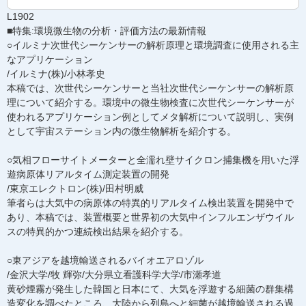
L1902
■特集:環境微生物の分析・評価方法の最新情報
○イルミナ次世代シーケンサーの解析原理と環境調査に使用される主
なアプリケーション
/イルミナ(株)/小林孝史
本稿では、次世代シーケンサーと当社次世代シーケンサーの解析原
理について紹介する。環境中の微生物検査に次世代シーケンサーが
使われるアプリケーション例としてメタ解析について説明し、実例
として宇宙ステーション内の微生物解析を紹介する。
○気相フローサイトメーターと全濡れ壁サイクロン捕集機を用いた浮
遊病原体リアルタイム測定装置の開発
/東京エレクトロン(株)/田村明威
筆者らは大気中の病原体の特異的リアルタイム検出装置を開発中で
あり、本稿では、装置概要と世界初の大気中インフルエンザウイル
スの特異的かつ連続検出結果を紹介する。
○東アジアを越境輸送されるバイオエアロゾル
/金沢大学/牧 輝弥/大分県立看護科学大学/市瀬孝道
黄砂煙霧が発生した韓国と日本にて、大気を浮遊する細菌の群集構
造変化を調べたところ、大陸から列島へと細菌が越境輸送される過