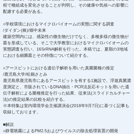
程で種組成を変化させることが判明し、その健康や気候への影響に
配慮する必要がある。
○学校環境におけるマイクロバイオームの実態に関する調査
/ダイダン(株)/畑中未来
建築空間内には、感染性の微生物だけでなく、多種多様の微生物が
叢を形成している。そこで大学教室におけるマイクロバイオームの
実態調査を行い、16SrRNA解析を行った。本稿では、夏期の3地域
における細菌叢とその特徴について紹介する。
○アースピットにおける遺伝子解析を用いた真菌菌種の推定
/鹿児島大学/松鵜さとみ
鹿児島県鹿児島市にあるアースピットを有する1施設で、浮遊真菌濃
度測定と、市販されているDNA抽出・PCR法反応キットを用いた遺
伝子解析による菌種推定を行った結果、従来法(スライドカルチャー
法)の推定結果の比較を紹介する。
※本特集は室内環境学会主催講演会(2018年9月7日)に基づく記事も
収録しております。
■解説
○静電噴霧によるPM2.5およびウイルスの除去処理装置の開発