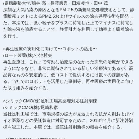
/慶應義塾大学/嶋林 亮・長澤應秀・田端凌也・田中 茂
深刻な大気汚染の原因となるPM 2.5の新規除去処理技術として、静
電噴霧ミストによるPM2.5およびウイルスの除去処理技術を開発し
た。本法では、微小粒子をプラスに荷電した上でマイナスに荷電し
た除去液を噴霧することで、静電引力を利用して効率よく吸着除去
を行う。
○再生医療の実用化に向けて〜ロボットの活用〜
/ロート製薬(株)/小池哲央
再生医療は、これまで有効な治療法のなかった疾患の治療ができる
ようになるなど、非常に期待されている新しい治療法であるが、高
品質なものを安定的に、低コストで提供するには数々の課題があ
る。当社でのロボットを活用した事例等、再生医療の実用化に向け
た取り組みを紹介する。
○シミックCMO(株)足利工場高薬理対応注射剤棟
/シミックCMO(株)/尾崎和彦
当社足利工場では、市場規模の拡大が見込まれる抗がん剤およびバ
イオ医薬などの受託製造に対応するために、2018年4月に新注射剤
棟を竣工した。本稿では、当該注射剤新棟の概要を紹介する。