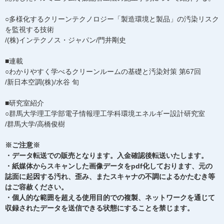
○多様化するクリーンテクノロジー「製造環境と製品」の汚染リスク
を監視する技術
/(株)インテクノス・ジャパン/門井剛史
■連載
○わかりやすく学べるクリーンルームの基礎と汚染対策 第67回
/新日本空調(株)/水谷 旬
■研究室紹介
○群馬大学理工学部電子情報理工学科環境エネルギー設計研究室
/群馬大学/高橋俊樹
※ご注意※
・データ転送での販売となります。入金確認後転送いたします。
・紙媒体からスキャンした画像データをpdf化しております、元の
誌面に起因する汚れ、歪み、またスキャナの不調によるかたむき等
はご容赦ください。
・個人的な範囲を超える使用目的での複製、ネットワークを通じて
収録されたデータを送信できる状態にすることを禁じます。