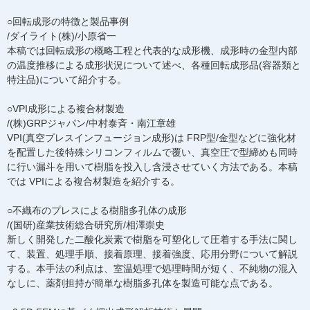
○回転成形の特徴と製品事例
/ダイライト(株)/小原省一
本稿では回転成形の概略工程と代表的な成形機、成形時の金型内部
の温度推移による成形状況について述べ、各種回転成形品(容器類と
特注品)について紹介する。
○VPI成形による複合材製造
/(株)GRPジャパン/中村泰斉・南江章雄
VPI(真空プレスインフュージョン成形)は FRP型/金型などに強化材
を配置した後特殊シリコンフィルムで覆い、真空圧で型締めも同時
に行い漏斗を用いて樹脂を投入し含浸させていく方法である。本稿
では VPIによる複合材製造を紹介する。
○不織布のプレスによる樹脂多孔体の成形
/(国研)産業技術総合研究所/相澤崇史
新しく開発した二酸化炭素で樹脂を可塑化して圧着する手法に関し
て、装置、処理手順、接着原理、接着強度、応用分野について解説
する。本手法の利点は、室温処理で処理時間が短く、不純物の混入
なしに、薬剤担持が簡単な樹脂多孔体を製造可能な点である。