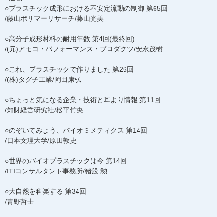
○プラスチック成形における不安定流動の制御 第65回
/藤山ポリマーリサーチ/藤山光美
○高分子成形材料の耐用年数 第4回(最終回)
/(元)アモコ・パフォーマンス・プロダクツ/安永茂樹
○これ、プラスチックで作りました 第26回
/(株)タグチ工業/岡田康弘
○ちょっと気になる企業・技術と耳より情報 第11回
/知財経営研究社/松平竹央
○のぞいてみよう、バイオミメティクス 第14回
/日本文理大学/原田敦史
○世界のバイオプラスチックは今 第14回
/ITIコンサルタント事務所/猪股 勲
○大自然を科楽する 第34回
/青野哲士