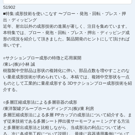
S1902
■特集:成形技術を使いこなす 〜ブロー・発泡・回転・プレス・押
出・ディッピング
近年、射出以外の成形技術の進展が著しく、注目を集めています。
本特集では、ブロー・発泡・回転・プレス・押出・ディッピング成
形の現況を紹介して頂きました。製品開発のヒントにして頂ければ
幸いです。
○サクションブロー成形の特徴と応用展開
/東レ(株)/小林 誠
樹脂製中空部品は形状の複雑化に伴い、部品点数を増やすことのな
い量産成形技術が求められている。本稿では、複雑中空形状を一点
ものとして工業的に量産成形する 3Dサクションブロー成形技術を紹
介する。
○多層圧縮成形法による多層容器の成形
/東洋製罐グループホールディングス(株)/東 利房
多層圧縮成形法による多層 PPカップの成形法について紹介する。ま
ず従来技術である多層シート押出後サーモーフォーミングする方法
と多層射出成形法と比較しながら、当成形法の利点について述べ
る。次に各成形工程について説明し、最後に容器適用事例について