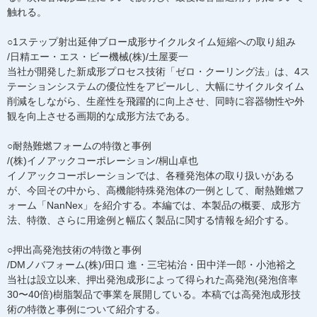
触れる。
○1ステップ射出延伸ブロー成形サイクルタイム短縮への取り組み
/日精エー・エス・ビー機械(株)/土屋要一
当社が開発した新成形プロセス技術「ゼロ・クーリング法」は、4ス
テーションシステムの優位性をアピールし、大幅にサイクルタイム
削減をしながら、生産性を飛躍的に向上させ、同時に容器物性や外
観を向上させる画期的な成形方法である。
○耐熱難燃フォームの特徴と事例
/(株)イノアックコーポレーション/桐山卓也
イノアックコーポレーションでは、各種発泡体の取り扱いがある
が、今回その中から、高機能特殊発泡体の一例として、耐熱難燃フ
ォーム「NanNex」を紹介する。本編では、本製品の概要、成形方
法、特徴、さらに用途例と幅広く製品に関する情報を紹介する。
○押出高発泡技術の特徴と事例
/DMノバフォーム(株)/田口 進・三宅祐治・田中洋一郎・小池裕之
当社は設立以来、押出発泡成形によって得られた高発泡(発泡倍率
30〜40倍)樹脂製品で事業を展開している。本稿では高発泡成形技
術の特徴と事例について紹介する。