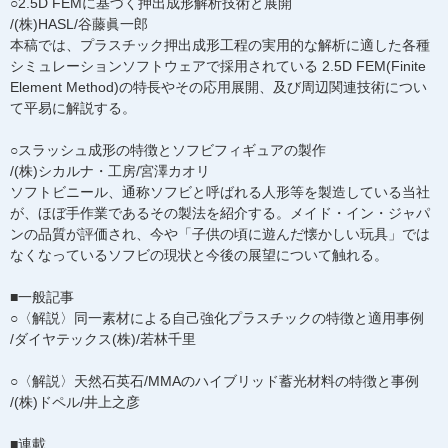
○2.5D FEMに基づく押出成形解析技術と展開
/(株)HASL/谷藤眞一郎
本稿では、プラスチック押出成形工程の実用的な解析に適した各種
シミュレーションソフトウェアで採用されている 2.5D FEM(Finite
Element Method)の特長やその応用展開、及び周辺関連技術につい
て平易に解説する。
○スラッシュ成形の特徴とソフビフィギュアの製作
/(株)シカルナ・工房/宮澤カオリ
ソフトビニール、通称ソフビと呼ばれる人形等を製造している当社
が、ほぼ手作業であるその製法を紹介する。メイド・イン・ジャパ
ンの品質が評価され、今や「子供の頃に遊んだ懐かしい玩具」では
なくなっているソフビの現状と今後の展望について触れる。
■一般記事
○〈解説〉同一素材による自己強化プラスチックの特徴と適用事例
/ダイヤテックス(株)/若林千里
○〈解説〉天然石英石/MMAのハイブリッド蓄光材料の特徴と事例
/(株)ドペル/井上之彦
■連載