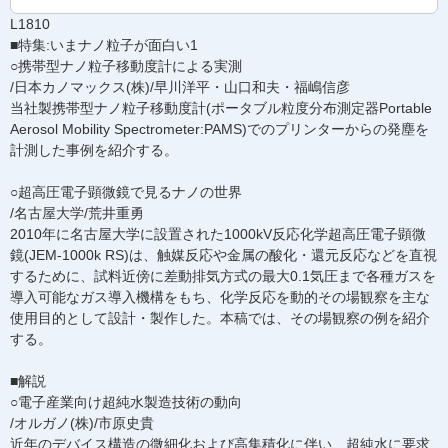
L1810
■特集:いまナノ粒子が面白い1
○携帯型ナノ粒子移動度計による実測
/日本カノマックス(株)/早川洋平・山口和夫・福嶋信彦
当社製携帯型ナノ粒子移動度計(ポータブル粒度分布測定器Portable
Aerosol Mobility Spectrometer:PAMS)でのプリンターからの発塵を
計測した事例を紹介する。
○超高圧電子顕微鏡で見るナノの世界
/名古屋大学/荒井重勇
2010年に名古屋大学に設置された1000kV反応化学超高圧電子顕微
鏡(JEM-1000k RS)は、触媒反応や金属の酸化・還元反応などを直視
するために、試料近傍に差動排気方式の最大0.1気圧まで各種ガスを
導入可能なガス導入機構をもち、化学反応を動的その場観察を主な
使用目的として設計・製作した。本稿では、その場観察の例を紹介
する。
■解説
○電子産業向け超純水製造技術の動向
/オルガノ(株)/市原史貴
近年のデバイス構造の微細化および高集積化に伴い、超純水に要求