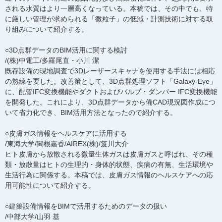
される水質はより一層高くなっている。本稿では、その中でも、特
に厳しい管理が求められる「微粒子」の低減・計測技術に対する取
り組みについて紹介する。
○3D点群データのBIM活用に関する検討
/(株)中電工/多羅尾直・小川 潔
既存設備の現地調査で3Dレーザースキャナを使用する手法には相応
の熟練を要した。改善策として、3D点群処理ソフト「Galaxy-Eye」
に、配管IFC変換機能やダクトおよびバルブ・ダンパー IFC変換機能
を開発した。これにより、3D点群データから備CAD現況図作成につ
いて省力化でき、BIM活用方法となったので紹介する。
○皮膚ガス情報をヘルスケアに活用する
/東海大学/関根嘉香/AIREX(株)/笈川大介
ヒト皮膚から放散される微量生体ガスは皮膚ガスと呼ばれ、その種
類・放散量はヒトの生理的・身体的状態、疾病の有無、生活環境や
生活行為に関係する。本稿では、皮膚ガス情報のヘルスケアへの応
用可能性について紹介する。
○建築設備情報をBIMで活用するためのデータの扱い
/中部大学/山羽 基