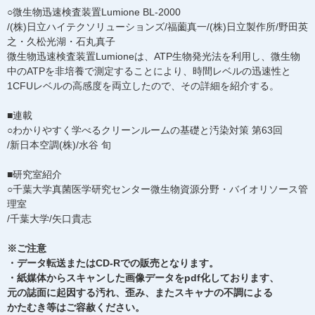
○微生物迅速検査装置Lumione BL-2000
/(株)日立ハイテクソリューションズ/福薗真一/(株)日立製作所/野田英
之・久松光湖・石丸真子
微生物迅速検査装置Lumioneは、ATP生物発光法を利用し、微生物
中のATPを非培養で測定することにより、時間レベルの迅速性と
1CFUレベルの高感度を両立したので、その詳細を紹介する。
■連載
○わかりやすく学べるクリーンルームの基礎と汚染対策 第63回
/新日本空調(株)/水谷 旬
■研究室紹介
○千葉大学真菌医学研究センター微生物資源分野・バイオリソース管
理室
/千葉大学/矢口貴志
※ご注意
・データ転送またはCD-Rでの販売となります。
・紙媒体からスキャンした画像データをpdf化しております、
元の誌面に起因する汚れ、歪み、またスキャナの不調による
かたむき等はご容赦ください。