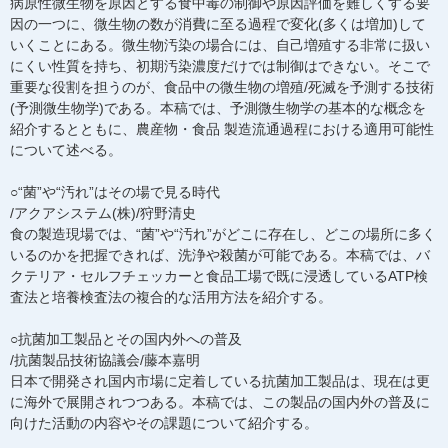
病原性微生物を原因とする食中毒の制御や原因評価を難しくする要
因の一つに、微生物の数が消費に至る過程で変化(多くは増加)して
いくことにある。微生物汚染の場合には、自己増殖する非常に扱い
にくい性質を持ち、初期汚染濃度だけでは制御はできない。そこで
重要な役割を担うのが、食品中の微生物の増殖/死滅を予測する技術
(予測微生物学)である。本稿では、予測微生物学の基本的な概念を
紹介するとともに、農産物・食品 製造流通過程における適用可能性
について述べる。
○“菌”や“汚れ”はその場で見る時代
/アクアシステム(株)/狩野清史
食の製造現場では、“菌”や“汚れ”がどこに存在し、どこの場所に多く
いるのかを把握できれば、洗浄や殺菌が可能である。本稿では、バ
クテリア・セルフチェッカーと食品工場で既に浸透しているATP検
査法と培養検査法の複合的な活用方法を紹介する。
○抗菌加工製品とその国内外への普及
/抗菌製品技術協議会/藤本嘉明
日本で開発され国内市場に定着している抗菌加工製品は、現在は更
に海外で展開されつつある。本稿では、この製品の国内外の普及に
向けた活動の内容やその課題について紹介する。