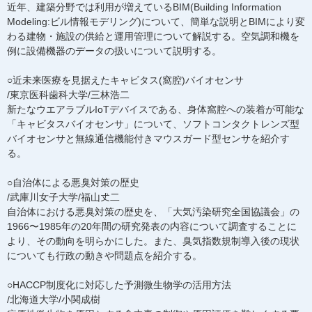
近年、建築分野では利用が増えているBIM(Building Information
Modeling:ビル情報モデリング)について、簡単な説明とBIMにより変
わる建物・施設の供給と運用管理について解説する。空気調和機を
例に設備機器のデータの扱いについて説明する。
○近未来医療を見据えたキャビタス(窩腔)バイオセンサ
/東京医科歯科大学/三林浩二
新たなウエアラブルIoTデバイスである、身体窩腔への装着が可能な
「キャビタスバイオセンサ」について、ソフトコンタクトレンズ型
バイオセンサと無線通信機能付きマウスガード型センサを紹介す
る。
○自治体による悪臭対策の歴史
/武庫川女子大学/福山𠀋二
自治体における悪臭対策の歴史を、「大気汚染研究全国協議会」の
1966〜1985年の20年間の研究発表の内容について調査することに
より、その動向を明らかにした。また、臭気指数規制導入後の現状
についても行政の動きや問題点を紹介する。
○HACCP制度化に対応した予測微生物学の活用方法
/北海道大学/小関成樹