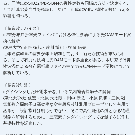
る。同時にα-SiO22やβ-Si3N4の弾性定数も同様の方法で決定するこ
とで計算の妥当性を確認し、更に、組成の変化が弾性定数に与える
影響を調べる。
〔超音波デバイス〕
○2乗分布屈折率光ファイバにおける弾性波渦による光OAMモード変
換の解析
/徳島大学/ 正路 拓哉・岸川 博紀・後藤 信夫
近年通信容量の需要が年々増加しており、新たな技術が求められ
る。そこで有力な技術に光OAMモード多重化がある。本研究では弾
性波渦による分布屈折率ファイバ中での光OAMモード変換について
解析している。
〔超音波計測〕
○ダイシングした圧電素子を用いる気相複合探触子の開発
/東北大学/辻 俊宏・北原 大太朗・田中 康弘・小原 良和・三原 毅
気相複合探触子は高効率な空中超音波計測用プローブとして有用で
あるが、設計指針は明らかでない。そこで高性能化の鍵となる物理
現象を解明するために、圧電素子をダイシングして探触子を試作し
基礎特性を調査した。