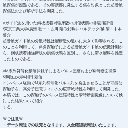
波探傷が困難である。その溶接部に発生する傷を対象とした超音波
探傷法および解析手法を開発した。
○ガイド波を用いた鋼板接着補強床版の損傷状態の非破壊評価
/東京工業大学/廣瀬 壮一・古川 陽/(株)駒井ハルテック/橘 肇・中本
啓介
超音波ガイド波の分散特性は層構造の違いに大きく影響される。こ
のことを利用して、斜角探触子による超音波ガイド波の伝搬計測か
ら、鋼板接着補強床版の損傷状態を区別し、さらに滞水層厚を推定
したものである。
○M系列符号化積層探触子によるパルス圧縮および瞬時断面撮像
/和歌山大学/村田 頼信
インパルス駆動でM系列符号化パルス列を発生させることが可能な
探触子を、高分子圧電フィルムの広帯域特性を利用して開発した。
本稿では、この探触子のパルス圧縮特性と瞬時断面撮像について検
討した結果ついて紹介
する。
※ご注意※
・データ転送での販売となります。入金確認後転送いたします。