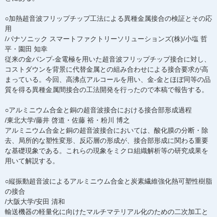
○加熱超音波フリップチップ工法による異種金属接合の検証とその応
用
/パナソニック スマートファクトリーソリューションズ(株)/小塩 哲
平・園田 知幸
従来の金バンプ-金電極を用いた超音波フリップチップ接合に対し、
コストダウンを背景に代替金属との組み合わせによる接合要求が高
まっている。今回、高沸点アルコールを用い、金-金とほぼ同等の品
質を得る異種金属間接合の工法開発を行ったので本稿で報告する。
○アルミニウム合金と銅の超音波接合における接合部形成過程
/東北大学/藤井 啓道・佐藤 裕・粉川 博之
アルミニウム合金と銅の超音波接合においては、酸化膜の分断・除
去、局所的な塑性変形、反応層の形成が、接合部形成に関わる重要
な基礎現象である。これらの現象をミクロ組織解析等の研究成果を
用いて解説する。
○縦振動超音波によるアルミニウム合金と炭素繊維強化熱可塑性樹脂
の接合
/大阪大学/安田 清和
輸送機器の軽量化に向けたマルチマテリアル化のための二次加工と