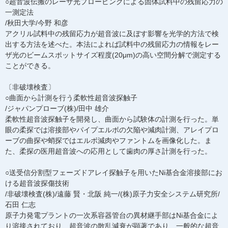
○超音波伝搬のレーザ光プロービングによる固体試料中の残留応力の
一測定法
/秋田大学/今野 和彦
アクリル試料中の残留応力が超音波に及ぼす影響を光学的方法で検
出する方法を述べた。本法によれば試料中の残留応力の情報をレー
ザ光のビームスポットサイズ程度(20μm)の高い空間分解で測定する
ことができる。
〔非破壊検査〕
○曲面から計測を行う柔軟性超音波探触子
/ジャパンプローブ(株)/田中 雄介
柔軟性超音波探触子を開発し、曲面から試験体の計測を行った。単
眼の柔探では溶接部やパイプエルボの欠陥や減肉計測、アレイプロ
ーブの曲探や蛸探ではエルボ減肉やファントムを画像化した。ま
た、柔探の医用超音波への応用として歯肉の厚さ計測を行った。
○送受信分割型フェーズドアレイ探触子を用いたNi基合金溶接部にお
ける超音波探傷技術
/非破壊検査(株)/遠藤 賢・北阪 純一/(株)原子力安全システム研究所/
石田 仁志
原子力発電プラントの一次系容器管台の異材継手部はNi基合金によ
り溶接されており、超音波の散乱減衰が顕著であり、一般的な超音