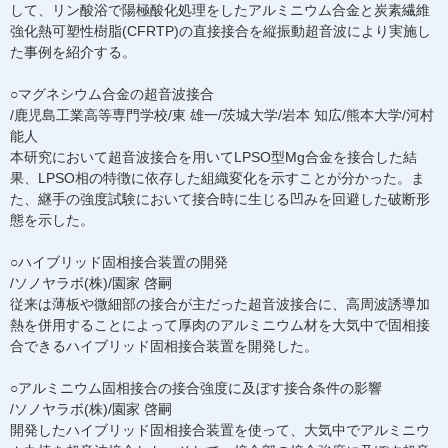
して、リン酸浴で陽極酸化処理をしたアルミニウム合金と炭素繊維
強化熱可塑性樹脂(CFRTP)の直接接合を縦振動超音波により実施し
た事例を紹介する。
○マグネシウム合金の超音波接合
/鹿児島工業高等専門学校/東 雄一/茨城大学/岩本 知広/熊本大学/河村
能人
本研究において超音波接合を用いてLPSO型Mg合金を接合した結
果、LPSO相の特徴に依存した組織変化を示すことが分かった。ま
た、継手の強度試験において接合時に生じる凹みを回避した破断形
態を示した。
○ハイブリッド固相接合装置の開発
/ソノヤラボ(株)/園家 啓嗣
従来は薄板や微細部の接合が主だった超音波接合に、高周波誘導加
熱を併用することによって厚肉のアルミニウム材を大気中で固相接
合できるハイブリッド固相接合装置を開発した。
○アルミニウム固相接合の接合強度に及ぼす接合条件の影響
/ソノヤラボ(株)/園家 啓嗣
開発したハイブリッド固相接合装置を使って、大気中でアルミニウ