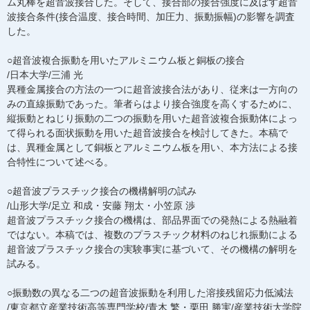
ム丸棒を超音波接合した。そして、接合部の接合強度に及ぼす超音
波接合条件(接合温度、接合時間、加圧力、振動振幅)の影響を調査
した。
○超音波複合振動を用いたアルミニウム板と銅板の接合
/日本大学/三浦 光
異種金属接合の方法の一つに超音波接合法があり、従来は一方向の
みの直線振動であった。筆者らはより接合強度を高くするために、
縦振動とねじり振動の二つの振動を用いた超音波複合振動体によっ
て得られる面状振動を用いた超音波接合を検討してきた。本稿で
は、異種金属として銅板とアルミニウム板を用い、本方法による接
合特性について述べる。
○超音波プラスチック接合の機構解明の試み
/山形大学/足立 和成・安藤 翔太・小笠原 渉
超音波プラスチック接合の機構は、部品界面での発熱による熱融着
ではない。本稿では、複数のプラスチック材料のねじれ振動による
超音波プラスチック接合の実験事実に基づいて、その機構の解明を
試みる。
○振動数の異なる二つの超音波振動を利用した溶接残留応力低減法
/東京都立産業技術高等専門学校/青木 繁・栗田 勝実/産業技術大学院