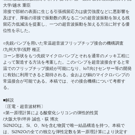
大学/越水 重臣
溶接で部材の表面に生じる引張残留応力は疲労強度などに悪影響を
及ぼす、厚板の溶接で振動数の異なる二つの超音波振動を加える残
留応力低減法を提案し、一つの超音波振動を加える方法に対する優
位性を示した。
○先鋭バンプを用いた常温超音波フリップチップ接合の機構調査
/九州大学/浅野 種正
コーン形状をもつ先鋭マイクロバンプとそれを通常のメッキ工程に
よって製造する方法を考案した。このバンプを超音波接合すると常
温でのフリップチップ接続が可能になり、IoT向けセンサー等の開発
に有効に利用できると期待される。金および銅のマイクロバンプの
常温接合が可能である。本稿では、その接合機構について考察す
る。
■解説
〔圧電・超音波材料〕
○第一原理計算による酸窒化シリコンの弾性的性質
/大阪大学/坪井 誠也・荻 博次
Si2N2Oは、Si、O、Nを含む物質で唯一結晶構造を持つ。本稿で
は、Si2N2Oの全ての独立な弾性定数を第一原理計算により決定す