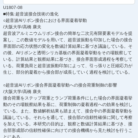
U1807-08
■特集:超音波接合技術の進化
○超音波Alリボン接合における界面凝着挙動
/大阪大学/高橋 康夫
超音波アルミニウムリボン接合の簡単な二次元有限要素モデルを提
案し、この数値モデルを用いて、超音波振動を印加した場合の接合
界面部の応力状態の変化を数値計算結果に基づき議論している。そ
の後、Alリボンと透明シリカ基板の界面凝着挙動をその場観察して
いる。計算結果と観察結果に基づき、接合界面形成過程を考察して
いる。荷重負荷と超音波振動印加によって、引っ張りと圧縮応力が
生じ、部分的凝着から接合部が成長していく過程を検討している。
○超音波Alリボン接合界面凝着挙動への接合荷重制御の影響
/大阪大学/高橋 康夫
接合荷重をステップ荷重とランプ荷重条件にした場合の界面凝着挙
動のその場観察結果を基に、荷重制御の凝着過程への効果を検討し
ている。また、数値解析結果も踏まえて、接合中の界面凝着挙動を
議論している。それらを通して、接合部の信頼性確保に関して考察
を加えている。本研究の目的は、観察と数値計算結果に基づき、接
合部形成部の信頼性確保に向けての接合機構から見た検討を行うこ
とにある。