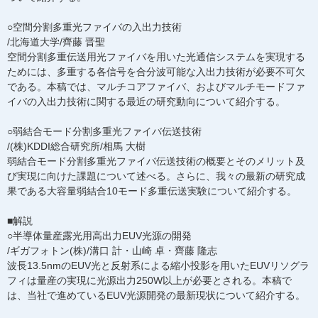
○空間分割多重光ファイバの入出力技術
/北海道大学/齊藤 晋聖
空間分割多重伝送用光ファイバを用いた光通信システムを実現する
ためには、多重する各信号を合分波可能な入出力技術が必要不可欠
である。本稿では、マルチコアファイバ、およびマルチモードファ
イバの入出力技術に関する最近の研究動向について紹介する。
○弱結合モード分割多重光ファイバ伝送技術
/(株)KDDI総合研究所/相馬 大樹
弱結合モード分割多重光ファイバ伝送技術の概要とそのメリット及
び実現に向けた課題について述べる。さらに、我々の最新の研究成
果である大容量弱結合10モード多重伝送実験について紹介する。
■解説
○半導体量産露光用高出力EUV光源の開発
/ギガフォトン(株)/溝口 計・山崎 卓・齊藤 隆志
波長13.5nmのEUV光と反射系による縮小投影を用いたEUVリソグラ
フィは量産の実現に光源出力250W以上が必要とされる。本稿で
は、当社で進めているEUV光源開発の最新現状について紹介する。