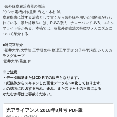
○紫外線皮膚治療器の概論
/ウシオ電機(株)/益田 秀之・木村 誠
皮膚疾患に対する治療として古くから紫外線を用いた治療法が行わ
れている。紫外線療法には、PUVA療法、ナローバンドUVB、エキシ
マライト等がある。本稿では、各紫外線療法の特徴やメカニズムに
ついて紹介する。
■研究室紹介
○福井大学/大学院 工学研究科 物理工学専攻 分子科学講座 シリカガ
ラスグループ
/福井大学/葛生 伸
※ご注意
・データ転送またはCD-Rでの販売となります。
・紙媒体からスキャンした画像データをpdf化しております、
元の誌面に起因する汚れ、歪み、またスキャナの不調による
かたむき等はご容赦ください。
光アライアンス 2018年8月号 PDF版
Oa1808
商品コード：