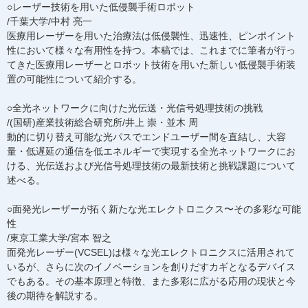
○レーザー技術を用いた低侵襲手術ロボット
/千葉大学/中村 亮一
医療用レーザーを用いた治療法は低侵襲性、迅速性、ピンポイント
性において様々な有用性を持つ。本稿では、これまでに筆者が行っ
てきた医療用レーザーとロボット技術を用いた新しい低侵襲手術装
置の可能性について紹介する。
○全光ネットワークに向けた光伝送・光信号処理技術の挑戦
/(国研)産業技術総合研究所/井上 崇・並木 周
動的に切り替え可能な光パスでエンドユーザー間を直結し、大容
量・低遅延の通信を低エネルギーで実現する全光ネットワークにお
ける、光伝送および光信号処理技術の最新技術と挑戦課題について
述べる。
○面発光レーザーが拓く新たな光エレクトロニクス〜その多彩な可能
性
/東京工業大学/宮本 智之
面発光レーザー(VCSEL)は様々な光エレクトロニクスに活用されて
いるが、さらに次のイノベーションを創りだすカギとなるデバイス
でもある。その基本原理と特徴、また多彩に広がる応用の現状と今
後の期待を解説する。