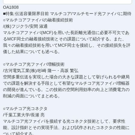
OA1808
■特集:伝送容量限界目前 マルチコア/マルチモード光ファイバに期待
○マルチコアファイバの融着接続技術
/(株)フジクラ/安間 淑通
マルチコアファイバ(MCF)を用いた長距離光通信に必要不可欠であ
るMCF同士の融着接続技術とその課題について紹介する。また、
我々の融着接続技術を用いてMCF同士を接続し、その接続損失を評
価した結果についても述べる。
○マルチコア光ファイバ増幅技術
/古河電気工業(株)/杉崎 隆一・高坂 繁弘
空間多重伝送を実現した場合の大きな課題として挙げられる中継局
での課題を解決する手段として有望なマルチコア光ファイバ増幅器
の開発が進んでいる。この技術の空間利用効率の向上と消費電力の
削減の両面についてまとめる。
○マルチコア光コネクタ
/千葉工業大学/長瀬 亮
マルチコア光ファイバを接続する光コネクタ技術として、要求性
能、設計指針とその実現手法、および試作されたコネクタの性能に
ついて紹介する。