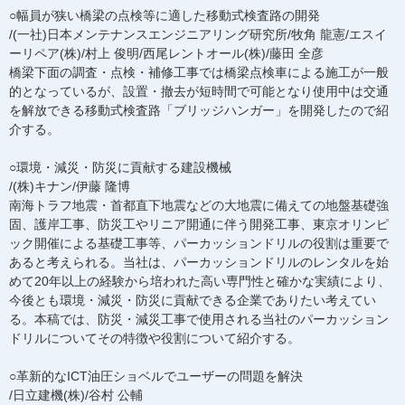
○幅員が狭い橋梁の点検等に適した移動式検査路の開発
/(一社)日本メンテナンスエンジニアリング研究所/牧角 龍憲/エスイ
ーリペア(株)/村上 俊明/西尾レントオール(株)/藤田 全彦
橋梁下面の調査・点検・補修工事では橋梁点検車による施工が一般
的となっているが、設置・撤去が短時間で可能となり使用中は交通
を解放できる移動式検査路「ブリッジハンガー」を開発したので紹
介する。
○環境・減災・防災に貢献する建設機械
/(株)キナン/伊藤 隆博
南海トラフ地震・首都直下地震などの大地震に備えての地盤基礎強
固、護岸工事、防災工やリニア開通に伴う開発工事、東京オリンピ
ック開催による基礎工事等、パーカッションドリルの役割は重要で
あると考えられる。当社は、パーカッションドリルのレンタルを始
めて20年以上の経験から培われた高い専門性と確かな実績により、
今後とも環境・減災・防災に貢献できる企業でありたい考えてい
る。本稿では、防災・減災工事で使用される当社のパーカッション
ドリルについてその特徴や役割について紹介する。
○革新的なICT油圧ショベルでユーザーの問題を解決
/日立建機(株)/谷村 公輔