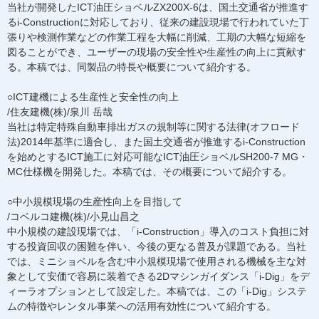
当社が開発したICT油圧ショベルZX200X-6は、国土交通省が推進す
るi-Constructionに対応しており、従来の建設現場で行われていた丁
張りや検測作業などの作業工程を大幅に削減、工期の大幅な短縮を
図ることができ、ユーザーの現場の安全性や生産性の向上に貢献す
る。本稿では、同製品の特長や概要について紹介する。
○ICT建機による生産性と安全性の向上
/住友建機(株)/泉川 岳哉
当社は特定特殊自動車排出ガスの規制等に関する法律(オフロード
法)2014年基準に適合し、また国土交通省が推進するi-Construction
を始めとするICT施工に対応可能なICT油圧ショベルSH200-7 MG・
MC仕様機を開発した。本稿では、その概要について紹介する。
○中小規模現場の生産性向上を目指して
/コベルコ建機(株)/小見山昌之
中小規模の建設現場では、「i-Construction」導入のコスト負担に対
する投資回収の困難を伴い、今後の更なる普及が課題である。当社
では、ミニショベルを含む中小規模現場で使用される機械を主な対
象として安価で容易に装着できる2Dマシンガイダンス「i-Dig」をデ
ィーラオプションとして設定した。本稿では、この「i-Dig」システ
ムの特徴やレンタル事業への活用有効性について紹介する。