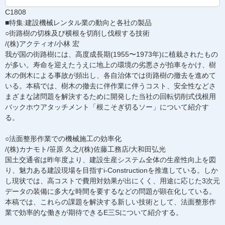
C1808
■特集:建設機械レンタル業の動向と各社の製品
○街路樹の切株及び横根を切削し伐根する技術
/(株)アクティオ/小林 宏
我が国の街路樹には、高度成長期(1955〜1973年)に植栽されたもの
が多い。寿命を迎えたうえに地上の環境の劣悪さが拍車をかけ、樹
木の倒木による事故が頻出し、各自治体では街路樹の撤去を進めて
いる。本稿では、樹木の撤去に伴作業に伴うコスト、安全性などさ
まざまな諸問題を解決するために開発した当社の回転切削式伐根用
バックホウアタッチメント「根こそぎ切るソー」について紹介す
る。
○法面整形作業での機械施工の効率化
/(株)カナモト/笹原 久之/(株)佐藤工務店/大和田弘光
国土交通省は昨年度より、建設生産システム全体の生産性向上を図
り、魅力ある建設現場を目指すi-Constructionを推進している。しか
し現状では、高コストで費用対効果が出にくく、用途に応じた3次元
データの装備に多大な時間を要するなどの問題が顕在化している。
本稿では、これらの課題を解決する新しい技術として、法面整形作
業で効率的な働きが期待できるE三Sについて紹介する。