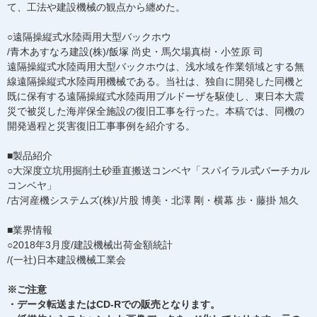
て、工法や建設機械の観点から纏めた。
○遠隔操縦式水陸両用大型バックホウ
/青木あすなろ建設(株)/飯塚 尚史・馬欠場真樹・小笠原 司
遠隔操縦式水陸両用大型バックホウは、浅水域を作業領域とする無
線遠隔操縦式水陸両用機械である。当社は、独自に開発した同機と
既に保有する遠隔操縦式水陸両用ブルドーザを駆使し、東日本大震
災で被災した海岸保全施設の復旧工事を行った。本稿では、同機の
開発過程と災害復旧工事事例を紹介する。
■製品紹介
○大深度立坑用掘削土砂垂直搬送コンベヤ「スパイラル式バーチカル
コンベヤ」
/古河産機システムズ(株)/片股 博美・北澤 剛・横幕 歩・藤掛 旭久
■業界情報
○2018年3月度/建設機械出荷金額統計
/(一社)日本建設機械工業会
※ご注意
・データ転送またはCD-Rでの販売となります。