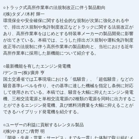
○トラック式高所作業車の法規制改正に伴う製品動向
/(株)タダノ/木村 輝一
環境保全や安全確保に関する社会的な規制が次第に強化される中
で、排出ガス規制や免許制度改正などトラックに関する法規改正が
あり、高所作業車をはじめとする特装車メーカーの製品開発に影響
が出てきている。本稿では、こうした排出ガス規制や運転免許制度
改正等の法規制に伴う高所作業車の製品動向と、当社における近年
高所作業車に採用した新機能について紹介する。
○最新機能を有したエンジン発電機
/デンヨー(株)/廣井 亨
国土交通省では工事現場における「低騒音」、「超低騒音」などの
騒音基準レベルを作り、その基準に達した機械を指定し条例に対応
して使用されている。本稿では、騒音を大幅に抑えたエンジン発電
機、三相交流電源と単相交流電源の2種類の電源を同時に出力するこ
とができるエンジン発電機、及び燃料消費量を大幅に抑えることが
できるハイブリッド発電機を紹介する。
○ユーザーの利益に貢献するレンタル製品
/(株)やまびこ/青野 明
「開発・生産・営業・サービス」までを一貫した体制で取り組むメ