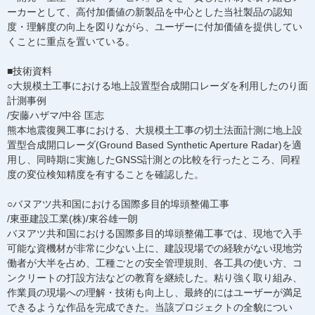
ーカーとして、高付加価値の新製品を中心とした当社製品の認知
度・理解度の向上を図りながら、ユーザーに付加価値を提供してい
くことに重点を置いている。
■技術資料
○大規模土工事における地上設置型合成開口レーダを利用したのり面
計測事例
/安藤ハザマ/中谷 匡志
熊本地震復興工事における、大規模土工事の切土法面計測に地上設
置型合成開口レーダ(Ground Based Synthetic Aperture Radar)を適
用し、同時期に実施したGNSS計測との比較を行ったところ、同程
度の変位検知精度を有することを確認した。
○バヌアツ共和国における国際多目的埠頭整備工事
/東亜建設工業(株)/東谷雄一朗
バヌアツ共和国における国際多目的埠頭整備工事では、現地で入手
可能な資機材が非常に少ない上に、建設現場での経験がない現地労
働者が大半を占め、工種ごとの安全管理規則、各工具の使い方、コ
ンクリートの打設方法などの教育を継続した。粘り強く取り組み、
作業員の現場への理解・技術も向上し、最終的にはユーザーが満足
できるような作品を完成できた。当該プロジェクトの全貌につい