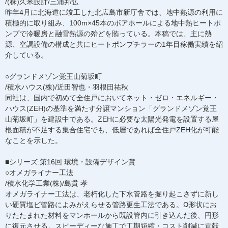
/(株)久米設計/三浦邦弘
昨年4月に北海道に竣工した北広島市新庁舎では、地中熱源の利用に
積極的に取り組み、100m×45本のボアホールによる地中熱ヒートポ
ンプで冷暖房と融雪熱源の殆どを賄っている。本稿では、主に熱
源、空調設備の構成と共にヒートポンプチラーの1年目稼働実績を紹
介している。
○グランドメゾン覚王山菊坂町
/積水ハウス(株)/近田智也・羽根田祐秋
同社は、国内で初めて全住戸においてネット・ゼロ・エネルギー・
ハウス(ZEH)の基準を満たす分譲マンション「グランドメゾン覚王
山菊坂町」を建設中である。ZEHに必要な太陽光発電を設置する屋
根面積が不足する集合住宅でも、低層であれば全住戸ZEH化が可能
なことを示した。
■シリーズ:第16回 環境・設備デザイン賞
○オメガライナー工法
/積水化学工業(株)/島貫 孝
オメガライナー工法は、老朽化した下水管路を掘り起こさずに新し
い硬質塩ビ管路によみがえらせる管路更生工法である。Ω形状にお
りたたまれた材料をマンホールから既設管内に引き込んだ後、円形
に復元させる。スピーディーな施工で工期短縮・コスト削減に貢献