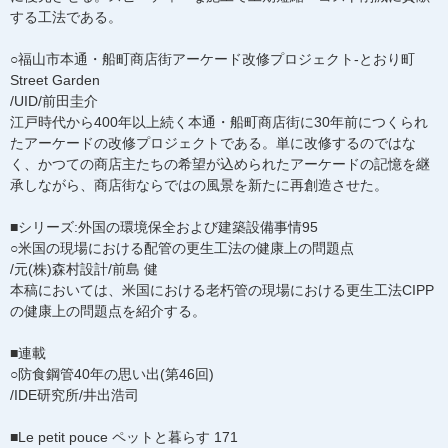
する工法である。
○福山市本通・船町商店街アーケード改修プロジェクト-とおり町
Street Garden
/UID/前田圭介
江戸時代から400年以上続く本通・船町商店街に30年前につくられ
たアーケードの改修プロジェクトである。単に改修するのではな
く、かつての商店主たちの希望が込められたアーケードの記憶を継
承しながら、商店街ならではの風景を新たに再創造させた。
■シリーズ:外国の環境保全および建築設備事情95
○米国の現場における配管の更生工法の健康上の問題点
/元(株)森村設計/前島 健
本稿においては、米国における老朽管の現場における更生工法CIPP
の健康上の問題点を紹介する。
■連載
○防食鋼管40年の思い出(第46回)
/IDE研究所/井出浩司
■Le petit pouce ペットと暮らす 171