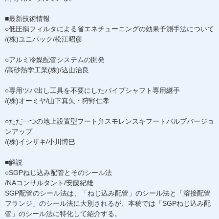
■最新技術情報
○低圧損フィルタによる省エネチューニングの効果予測手法について
/(株)ユニパック/松江昭彦
○アルミ冷媒配管システムの開発
/高砂熱学工業(株)/込山治良
○専用ツバ出し工具を不要にしたパイプシャフト専用継手
/(株)オーミヤ/山下真矢・狩野仁孝
○ただ一つの地上設置型フート弁スモレンスキフートバルブバージョ
ンアップ
/(株)イシザキ/小川博巳
■解説
○SGPねじ込み配管とそのシール法
/NAコンサルタント/安藤紀雄
SGP配管のシール法は、「ねじ込み配管」のシール法と「溶接配管
フランジ」のシール法に大別されるが、本稿では「SGPねじ込み配
管」のシール法に特化して紹介する。