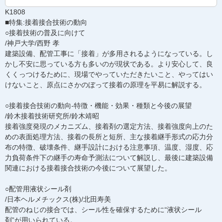
K1808
■特集:接着接合技術の動向
○接着技術の普及に向けて
/神戸大学/西野 孝
建築設備、配管工事に「接着」が多用されるようになっている。し
かし不安に思っている方も多いのが現状である。より安心して、良
くくっつけるために、現場でやっていただきたいこと、やってはい
けないこと、原点にさかのぼって接着の原理を平易に解説する。
○接着接合技術の動向-特徴・機能・効果・種類と今後の展望
/鈴木接着技術研究所/鈴木靖昭
接着強度発現のメカニズム、接着剤の選定方法、接着強度向上のた
めの表面処理方法、接着の長所と短所、主な接着継手形式の応力分
布の特徴、破壊条件、継手設計における注意事項、温度、湿度、応
力負荷条件下の継手の寿命予測法について解説し、最後に建築設備
関連における接着接合技術の今後について展望した。
○配管用液状シール剤
/日本ヘルメチックス(株)/北田寿美
配管のねじの接合では、シール性を確保するために“液状シール
剤”が用いられている。