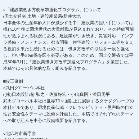
○「建設業働き方改革加速化プログラム」について
/国土交通省 土地・建設産業局/新井大地
日本全体の生産年齢人口が減少する中、建設業の担い手については
概ね10年後に団塊世代の大量離職が見込まれており、その持続可能
性が危ぶまれる状況にある。建設業が引き続き、災害対応、インフ
ラ整備・メンテナンス、都市開発、住宅建設・リフォーム等を支え
る役割を果たし続けるためには、働き方改革の取組を一段と強化
し、担い手の確保を図る必要がある。このため、国土交通省では平
成30年3月に「建設業働き方改革加速化プログラム」を策定した。
本稿ではその具体的な取り組みを紹介する。
■竣工事例
○武田グローバル本社
/(株)日本設計/栫 弘之・佐藤好宏・小山真悟・渋田周平
武田グローバル本社は世界70ヶ国以上に展開するタケダグループの
本社ビルであり、環境負荷低減・フレキシビリティ・災害時の自立
性と安全性をテーマに設備を計画した。本稿ではそれぞれのテーマ
への取り組みを中心に設備概要を紹介する。
○北広島市新庁舎