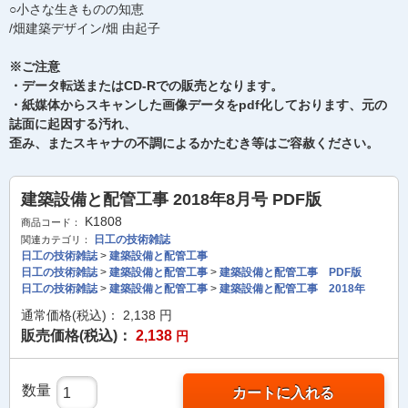
○小さな生きものの知恵
/畑建築デザイン/畑 由起子
※ご注意
・データ転送またはCD-Rでの販売となります。
・紙媒体からスキャンした画像データをpdf化しております、元の
誌面に起因する汚れ、
歪み、またスキャナの不調によるかたむき等はご容赦ください。
建築設備と配管工事 2018年8月号 PDF版
K1808
商品コード：
日工の技術雑誌
関連カテゴリ：
日工の技術雑誌
>
建築設備と配管工事
日工の技術雑誌
>
建築設備と配管工事
>
建築設備と配管工事 PDF版
日工の技術雑誌
>
建築設備と配管工事
>
建築設備と配管工事 2018年
通常価格(税込)：
2,138
円
販売価格(税込)：
2,138
円
数量
カートに入れる