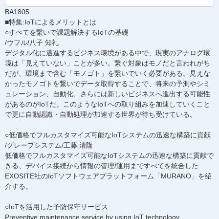
BA1805
■特集:IoTによるメリットとは
○すべてを繋いで課題解決するIoTの基礎
/ウフル/八子 知礼
デジタル化に邁進するビジネス環境がある中で、現実のアナログ環
境は「見えていない」ことが多い。繋ぐ対象はモノだと言われがち
だが、環境まで含む「モノゴト」を繋いでいく必要がある。見えな
かったモノゴトを繋いでデータ取得することで、将来の予測やシミ
ュレーション、自動化、さらには新しいビジネスへ進出する可能性
があるのがIoTだ。このようなIoTへの取り組みを加速していくこと
で更に自動認識・自動処理が加速する世界が待ち受けている。
○低価格でフルカスタマイズ可能なIoTシステムの迅速な構築に貢献
/グレープシステム/工藤 清隆
低価格でフルカスタマイズ可能なIoTシステムの迅速な構築に貢献で
きる、デバイス接続から情報の管理/運用まですべてを統合した
EXOSITE社のIoTソフトウェアプラットフォーム「MURANO」を紹
介する。
○IoTを活用した予防保守サービス
Preventive maintenance service by using IoT technology