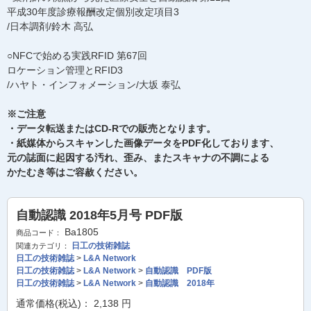
平成30年度診療報酬改定個別改定項目3
/日本調剤/鈴木 高弘
○NFCで始める実践RFID 第67回
ロケーション管理とRFID3
/ハヤト・インフォメーション/大坂 泰弘
※ご注意
・データ転送またはCD-Rでの販売となります。
・紙媒体からスキャンした画像データをPDF化しております、
元の誌面に起因する汚れ、歪み、またスキャナの不調による
かたむき等はご容赦ください。
自動認識 2018年5月号 PDF版
Ba1805
商品コード：
日工の技術雑誌
関連カテゴリ：
日工の技術雑誌
>
L&A Network
日工の技術雑誌
>
L&A Network
>
自動認識 PDF版
日工の技術雑誌
>
L&A Network
>
自動認識 2018年
通常価格(税込)：
2,138
円