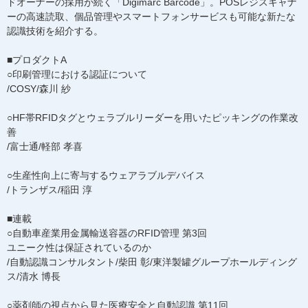
ドオーナーの採用が続く「Digimarc Barcode」。POSレジスキャナ
ーの高速読取、個品管理やスマートフォンサービスも可能な新たな
認識技術を紹介する。
■プロダクトA
○印刷管理における認証について
/COSY/森川 紗
○HF帯RFIDタグとウェラブルリーダーを用いたピッキングの作業改
善
/富士通/軽部 孝喜
○生産性向上に寄与するウェアラブルデバイス
/トランザス/稲田 淳
■連載
○自動車産業用金属輸送容器のRFID管理 第3回
ユニーク性は保証されているのか
/自動認識コンサルタント/柴田 彰/東洋製罐グループホールディング
ス/清水 博長
○薬剤師の視点から見た医療安全と自動認識 第11回