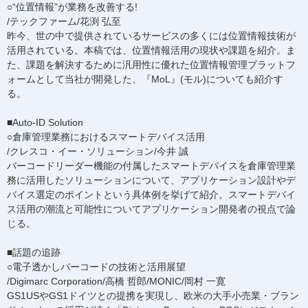
○“位置情報”が業務を改善する!
/テックファーム/花渕 弘至
昨今、世の中で提供されているサービスの多くには位置情報技術が
活用されている。本稿では、位置情報活用の現状や課題を紹介。ま
た、課題を解決するために汎用性に優れた位置情報管理プラットフ
ォームとして当社が開発した、『MoL』(モル)についても紹介す
る。
■Auto-ID Solution
○倉庫管理業務におけるスマートデバイス活用
/クレスコ・イー・ソリューション/今井 誠
バーコードリーダー機能の付属したスマートデバイスを倉庫管理業
務に活用したソリューションについて、アプリケーション設計やデ
バイス選定のポイントという具体例を挙げて紹介。スマートデバイ
ス活用の潮流と可能性についてアプリケーション開発者の視点で論
じる。
■話題の追跡
○電子透かしバーコードの技術と活用展望
/Digimarc Corporation/高橋 哲郎/MONIC/岡村 一寛
GS1USやGS1ドイツとの提携を実現し、欧米の大手小売業・ブラン