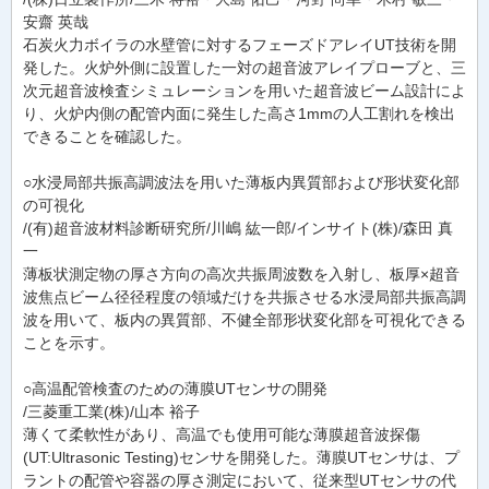
安齋 英哉
石炭火力ボイラの水壁管に対するフェーズドアレイUT技術を開
発した。火炉外側に設置した一対の超音波アレイプローブと、三
次元超音波検査シミュレーションを用いた超音波ビーム設計によ
り、火炉内側の配管内面に発生した高さ1mmの人工割れを検出
できることを確認した。
○水浸局部共振高調波法を用いた薄板内異質部および形状変化部
の可視化
/(有)超音波材料診断研究所/川嶋 紘一郎/インサイト(株)/森田 真
一
薄板状測定物の厚さ方向の高次共振周波数を入射し、板厚×超音
波焦点ビーム径径程度の領域だけを共振させる水浸局部共振高調
波を用いて、板内の異質部、不健全部形状変化部を可視化できる
ことを示す。
○高温配管検査のための薄膜UTセンサの開発
/三菱重工業(株)/山本 裕子
薄くて柔軟性があり、高温でも使用可能な薄膜超音波探傷
(UT:Ultrasonic Testing)センサを開発した。薄膜UTセンサは、プ
ラントの配管や容器の厚さ測定において、従来型UTセンサの代