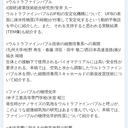
○ウルトラファインバブル
/(国研)産業技術総合研究所/安井 久一
ウルトラファインバブル(UFB)の安定化機構について、UFBの表
面に疎水性物質(不純物)が付着して安定化するという動的平衡説
を中心に紹介した。また、それを支持すると思われる実験結果
(TEM像)も紹介する。
○ウルトラファインバブル技術の細胞培養系への展開
/九州大学/松野 寿生・春藤 淳臣・田中 敬二/西日本高速道路(株)/
福永 靖雄
生体との接触下で使用されるバイオマテリアルには高い安全性が
要求される。本稿では、空気と水から調製したウルトラファイン
バブル水を用いた細胞培養用スキャホールドの新規改質技術につ
いて紹介する。
○ファインバブルの物理化学
/米子工業高等専門学校/氷室 昭三
発生時がナノサイズの気泡をウルトラファインバブルと呼ぶが、
このような超微細気泡の研究はあまり進んでいない。本稿では、
ファインバブルの物理化学的性質について紹介する。
○水中音響に対する分散気泡群の影響