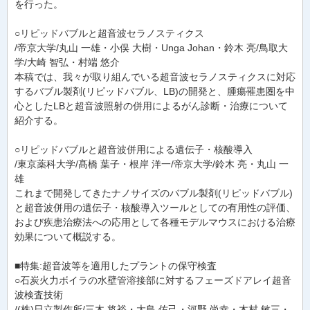
を行った。
○リピッドバブルと超音波セラノスティクス
/帝京大学/丸山 一雄・小俣 大樹・Unga Johan・鈴木 亮/鳥取大
学/大崎 智弘・村端 悠介
本稿では、我々が取り組んでいる超音波セラノスティクスに対応
するバブル製剤(リピッドバブル、LB)の開発と、腫瘍罹患圏を中
心としたLBと超音波照射の併用によるがん診断・治療について
紹介する。
○リピッドバブルと超音波併用による遺伝子・核酸導入
/東京薬科大学/髙橋 葉子・根岸 洋一/帝京大学/鈴木 亮・丸山 一
雄
これまで開発してきたナノサイズのバブル製剤(リピッドバブル)
と超音波併用の遺伝子・核酸導入ツールとしての有用性の評価、
および疾患治療法への応用として各種モデルマウスにおける治療
効果について概説する。
■特集:超音波等を適用したプラントの保守検査
○石炭火力ボイラの水壁管溶接部に対するフェーズドアレイ超音
波検査技術
/(株)日立製作所/三木 将裕・大島 佑己・河野 尚幸・木村 敏三・