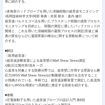
単に紹介する。
○多角形ロッドプローブを用いた溶融樹脂の超音波モニタリング
/長岡技術科学大学/阿部 将典・井原 郁夫・倉内 健行
超音波パルスエコー法を用いたプラスチック樹脂の成形プロセス
モニタリングを目的とし、樹脂の測定に適したバッファロッドの
開発と、これを用いた溶融樹脂の凝固プロセスの測定(音速と減
衰の変化ならびに凝固界面の検出)に関する実験結果について紹
介する。
■解説
〔医用超音波〕
○超音波診断装置による血管壁のWall Shear Stress測定
/(株)日立製作所/清水 一力
心血管を対象とする医療分野では、血管壁に作用する壁面せん断
応力(WSS:Wall Shear Stress)が動脈硬化の進行を左右すること
が指摘されている。本稿では、超音波診断装置で測定した血流情
報からWSSを簡便かつ高精度に推定する技術を紹介する。
■連載
○圧電振動子を用いた超音波プローブの設計入門 第8回
超音波プローブの入力インピーダンス測定法