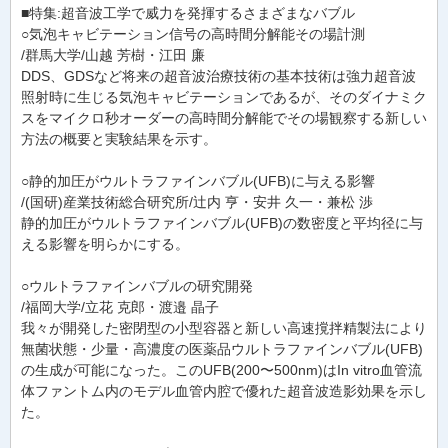
■特集:超音波工学で威力を発揮するさまざまなバブル
○気泡キャビテーション信号の高時間分解能その場計測
/群馬大学/山越 芳樹・江田 廉
DDS、GDSなど将来の超音波治療技術の基本技術は強力超音波
照射時に生じる気泡キャビテーションであるが、そのダイナミク
スをマイクロ秒オーダーの高時間分解能でその場観察する新しい
方法の概要と実験結果を示す。
○静的加圧がウルトラファインバブル(UFB)に与える影響
/(国研)産業技術総合研究所/辻内 亨・安井 久一・兼松 渉
静的加圧がウルトラファインバブル(UFB)の数密度と平均径に与
える影響を明らかにする。
○ウルトラファインバブルの研究開発
/福岡大学/立花 克郎・渡邉 晶子
我々が開発した密閉型の小型容器と新しい高速撹拌精製法により
無菌状態・少量・高濃度の医薬品ウルトラファインバブル(UFB)
の生成が可能になった。このUFB(200〜500nm)はIn vitro血管流
体ファントム内のモデル血管内腔で優れた超音波造影効果を示し
た。