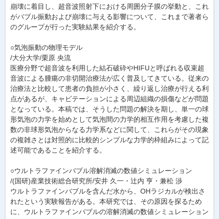
崩壊に着目し、超音波照射下における周囲分子膜の挙動と、これ
がバブル振動および崩壊に与える影響について、これまで著者ら
のグループが行った実験結果を紹介する。
○気泡振動の物理モデル
/大分大学/栗原 央流
医療分野で超音波を利用した結石破砕やHIFUと呼ばれる収束超
音波による腫瘍の非切開治療法が広く普及してきている。従来の
治療法と比較して患者の負担が小さく、繰り返し治療が行える利
点があるが、キャビテーションによる周辺組織の損傷などが問題
となっている。本稿では、そうした問題の解決を期し、単一の球
形気泡の力学を始めとして気泡間の力学的相互作用を考慮した複
数の非球形気泡からなる力学系などに関して、これらがその現象
の複雑さとは対照的に比較的シンプルな力学的枠組みによって記
述可能であることを紹介する。
○ウルトラファインバブル溶解消滅の数値シミュレーション
/(国研)産業技術総合研究所/安井 久一・辻内 亨・兼松 渉
ウルトラファインバブルを含んだ水から、OHラジカルが検出さ
れたという実験報告がある。本研究では、その原因を探るため
に、ウルトラファインバブルの溶解消滅の数値シミュレーション