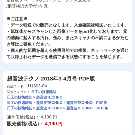
/桐蔭横浜大学/竹内 真一
※ご注意※
・データ転送での販売となります。入金確認後転送いたします。
・紙媒体からスキャンした画像データをpdf化しております、元
の誌面に起因する汚れ、歪み、またスキャナの不調によるかたむ
き等はご容赦ください。
・個人的な範囲を超える使用目的での複製、ネットワークを通じ
て収録されたデータを送信できる状態にすることを禁じます。
超音波テクノ 2018年3-4月号 PDF版
U1803-04
商品コード：
日工の技術雑誌
関連カテゴリ：
日工の技術雑誌
>
超音波TECHNO
日工の技術雑誌
>
超音波TECHNO
>
超音波TECHNO PDF版
日工の技術雑誌
>
超音波TECHNO
>
超音波TECHNO 2018年
通常価格(税込)：
4,190
円
販売価格(税込)：
4,190
円