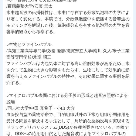
/慶應義塾大学/安藤 景太
水中超音波の伝播特性は、水中に存在する分散気泡群の力学によ
り著しく変化する。本稿では、分散気泡流中を伝播する音響波の
モデリングを解説した後、気泡径分布を有する気泡群の力学を音
響学的観点から考察する。
○生物とファインバブル
/高知工業高等専門学校/秦 隆志/滋賀県立大学/南川 久人/米子工業
高等専門学校/氷室 昭三
ファインバブルは内包気体に対する高い溶解効果があるため、水
を介して生物に大きな影響をもたらす。生物に対して効果的に影
響を与えるファインバブルの特性や、その効果に関する事例を紹
介する。
○マイクロバブル表面における分子膜の形成と超音波照射による
脱離
/同志社大学/中田 真希子・小山 大介
血管投与型の薬物治療で、目的組織以外の正常な組織が副作用を
受ける問題を解決する手法として、局所的な薬物投与を実現する
ドラッグデリバリシステム(DDS)が各種考案されている。本稿で
は、DDSへの応用を目的とした超音波によるマイクロバブルの