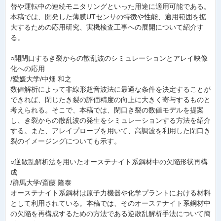
替や運転中の連続モニタリングといった用途に適用可能である。
本稿では、開発した薄膜UTセンサの特徴や性能、適用範囲を拡
大するための応用研究、実機検査工事への展開について紹介す
る。
○開閉口するき裂からの散乱波のシミュレーションとアレイ映像
化への応用
/愛媛大学/中畑 和之
数値解析によって非線形超音波法に最適な条件を決定することが
できれば、閉じたき裂の評価精度の向上に大きく寄与するものと
考えられる。そこで、本稿では、閉口き裂の数値モデルを提案
し、き裂からの散乱波の発生をシミュレーションする方法を紹介
する。また、アレイプローブを用いて、高調波を利用した閉口き
裂のイメージングについても示す。
○逆散乱解析法を用いたオーステナイト系鋼材中の欠陥形状再構
成
/群馬大学/斎藤 隆泰
オーステナイト系鋼材は原子力機器や化学プラントにおける材料
として利用されている。本稿では、そのオーステナイト系鋼材中
の欠陥を再構成するための方法である逆散乱解析手法について簡