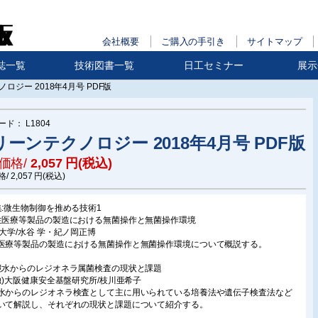
会社概要
ご購入の手引き
サイトマップ
誌一覧
技術図書一覧
日工セミナー
展示
ロジー 2018年4月号 PDF版
ード：
L1804
リーンテクノロジー 2018年4月号 PDF版
価格/
2,057
円(税込)
格/
2,057
円(税込)
集:微生物制御を推める技術1
生医療等製品の製造における無菌操作と無菌操作環境
阪大学/水谷 学・紀ノ岡正博
医療等製品の製造における無菌操作と無菌操作環境について概説する。
境水からのレジオネラ属菌検査の現状と課題
地独)大阪健康安全基盤研究所/枝川亜希子
水からのレジオネラ検査として主に用いられている培養法や遺伝子検査法など
いて解説し、それぞれの現状と課題について紹介する。