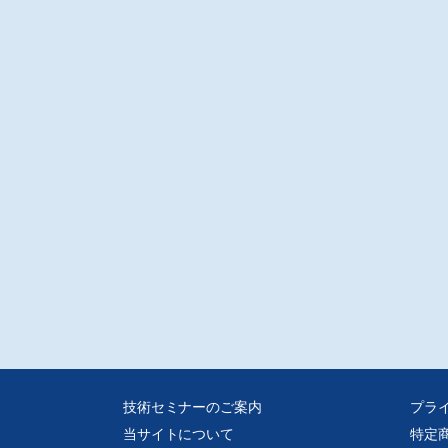
品紹介
電防止機器
電機(株)/鈴木輝夫
究室紹介
ラズマ複合処理による環境技術の革新
阪府立大学/大久保雅章
注意
ータ転送またはCD-Rでの販売となります。
媒体からスキャンした画像データをpdf化しております、
誌面に起因する汚れ、歪み、またスキャナの不調による
むき等はご容赦ください。
技術セミナーのご案内
プラ
当サイトについて
特定