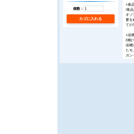
○食
個数：
/食
オゾ
カゴに入れる
要を
ての
○浴
/(株
浴槽
たモ
ガン
殺菌
ラミ
○室
/大
住環
に適
く理
○有
/(
微生
歩で
によ