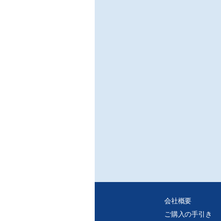
■製
○帯
/春日
■研
○プ
/大
※ご
・デ
・紙
元の
かた
会社概要
ご購入の手引き