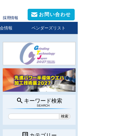
お問い合わせ
採用情報
会情報
ベンダーズリスト
search
キーワード検索
SEARCH
list_alt
カテゴリー