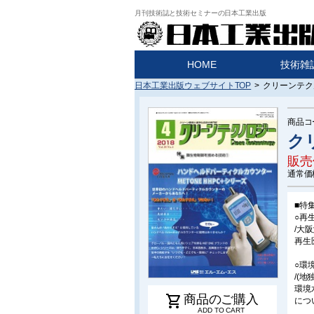
月刊技術誌と技術セミナーの日本工業出版
HOME
技術雑
日本工業出版ウェブサイトTOP
>
クリーンテクノ
商品コ
ク
販売
通常価
■特
○再
/大
再生
○環
/(
環境
shopping_cart
商品のご購入
につ
ADD TO CART