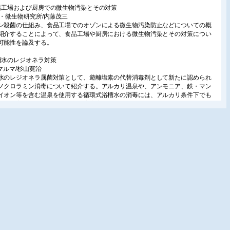
品工場および厨房での微生物汚染とその対策
品・微生物研究所/内藤茂三
ン殺菌の仕組み、食品工場でのオゾンによる微生物汚染防止などについての概
紹介することによって、食品工場や厨房における微生物汚染とその対策につい
可能性を論及する。
槽水のレジオネラ対策
)マルマ/杉山寛治
水のレジオネラ属菌対策として、遊離塩素の代替消毒剤として新たに認められ
ノクロラミン消毒について紹介する。アルカリ温泉や、アンモニア、鉄・マン
イオン等を含む温泉を使用する循環式浴槽水の消毒には、アルカリ条件下でも
効果が高く、遊離塩素よりも濃度安定性があり、消毒効果が持続するモノクロ
ン消毒が適している。
内環境におけるカビ汚染の実態
阪市立自然史博物館/浜田信夫
境に生育するカビの種類は、野外とは大きく異なる。室内の様々な部分の環境
応したユニークなカビが生育している。各カビの水分・栄養・温度特性を正し
解することが、有効な対策を講ずる近道であろう。
害微生物の基礎知識:細菌
一財)日本食品分析センター/太田知克
物の増殖に関わる特徴を知ることは、有害微生物の制御を考える上で最初の一
ある。本稿では、細菌の増殖に関わる基礎的な特徴を紹介するとともに、細菌
り引き起こされる危害についても触れる。