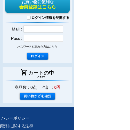
お買い物に便利な
会員登録はこちら
ログイン情報を記憶する
Mail：
Pass：
パスワードを忘れた方はこちら
shopping_cart
カートの中
CART
商品数：0点 合計：
0円
イバシーポリシー
商取引に関する法律