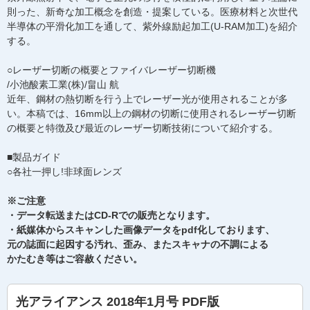
則った、新奇な加工概念を創造・提案している。医療材料と次世代
半導体の平滑化加工を通して、紫外線励起加工(U-RAM加工)を紹介
する。
○レーザー切断の概要とファイバレーザー切断機
/小池酸素工業(株)/畠山 航
近年、鋼材の熱切断を行う上でレーザー光が使用されることが多
い。本稿では、16mm以上の鋼材の切断に使用されるレーザー切断
の概要と特徴及び最近のレーザー切断技術について紹介する。
■製品ガイド
○各社一押し!非球面レンズ
※ご注意
・データ転送またはCD-Rでの販売となります。
・紙媒体からスキャンした画像データをpdf化しております、
元の誌面に起因する汚れ、歪み、またスキャナの不調による
かたむき等はご容赦ください。
光アライアンス 2018年1月号 PDF版