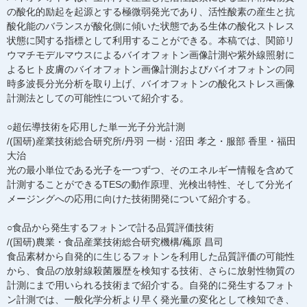
の酸化的励起を起源とする極微弱発光であり、活性酸素の産生と抗
酸化能のバランスが酸化側に傾いた状態である生体の酸化ストレス
状態に関する指標として利用することができる。本稿では、関節リ
ウマチモデルマウスによるバイオフォトン画像計測や紫外線照射に
よるヒト皮膚のバイオフォトン画像計測およびバイオフォトンの同
時多波長分光分析を取り上げ、バイオフォトンの酸化ストレス画像
計測法としての可能性について紹介する。
○超伝導技術を応用した単一光子分光計測
/(国研)産業技術総合研究所/丹羽 一樹・沼田 孝之・服部 香里・福田
大治
光の最小単位である光子を一つずつ、そのエネルギー情報を含めて
計測することができるTESの動作原理、光検出特性、そして分光イ
メージングへの応用に向けた技術開発について紹介する。
○食品から発生するフォトンで計る品質評価技術
/(国研)農業・食品産業技術総合研究機構/蘒原 昌司
食品素材から自発的に生じるフォトンを利用した品質評価の可能性
から、食品の放射線殺菌履歴を検知する技術、さらに放射性物質の
計測にまで用いられる技術まで紹介する。自発的に発生するフォト
ン計測では、一般化学分析より早く発光量の変化として検知でき、