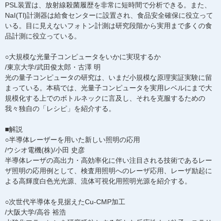
PSL装置は、放射線殺菌履歴を非常に短時間で分析できる。また、
NaI(Tl)計測器は給食センターに設置され、食品安全確保に役立って
いる。目に見えないフォトン計測は研究段階から実用まで多くの食
品計測に役立っている。
○大規模な光量子コンピュータをいかに実現するか
/東京大学/武田俊太郎・古澤 明
光の量子コンピュータの研究は、いまだ小規模な原理実証実験に留
まっている。本稿では、光量子コンピュータを実用レベルにまで大
規模化する上でのボトルネックに言及し、それを克服するための
我々独自の「レシピ」を紹介する。
■解説
○半導体レーザーを用いた新しい照明の応用
/ウシオ電機(株)/小田 史彦
半導体レーザの高出力・高効率化に伴い注目される技術であるレー
ザ照明の応用例として、検査用照明へのレーザ応用、レーザ励起に
よる高輝度白色光光源、流体可視化用照明光源を紹介する。
○次世代半導体を見据えたCu-CMP加工
/大阪大学/高谷 裕浩