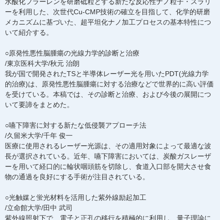
水酸化フラーレンを研磨砥粒とする新たな反応性ナノ粒子・スラリ
ーを利用した、次世代Cu-CMP技術の確立を目指して、化学的研磨
メカニズムに基づいた、超平坦化ナノ加工プロセスの基本特性につ
いて紹介する。
○原発性悪性脳腫瘍の光線力学的診断と治療
/東京医科大学/秋元 治朗
我が国で開発されたTSと半導体レーザー光を用いたPDT(光線力学
的治療)は、原発性悪性脳腫瘍に対する治療などで世界的に高い評価
を受けている。本稿では、その診断と治療、および今後の展開につ
いて要諦をまとめた。
○嚥下障害に対する新たな低侵襲アプローチ法
/久留米大学/千年 俊一
医療に使用されるレーザー光源は、その適用対象によって最適な波
長が選択されている。近年、嚥下障害においては、炭酸ガスレーザ
ーを用いて経口的に輪状咽頭筋を切除し、食道入口部を開大させ食
物の通過を良好にする手術が注目されている。
○光触媒と蛍光材料を活用した紫外線励起加工
/立命館大学/田中 武司
紫外線照射下で、電子と正孔の移行を積極的に利用し、量子理論に