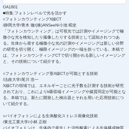
OA1801
■特集:フォトンレベルで光を活かす
○フォトンカウンティングX線CT
/静岡大学/青木 徹/(株)ANSeeN/小池 昭史
「フォトンカウンティング」は可視光では計測やイメージングで極
微小な光を検知したり撮像したりする技術として認知されつつあ
る。生体から発する極微小な光の計測やイメージングは新しい分野
の研究を切り開く、極限イメージングの一端を担っている。本稿で
は、フォトンカウンティングCTで切り開かれる新しいイメージング
と、その技術について紹介する。
○フォトンカウンティング形X線CTが可能とする技術
/法政大学/尾川 浩一
X線CTの領域では、エネルギーごとに光子数を計測する技術が研究
されており、これによりk吸収端イメージングや媒質同定が可能とな
る。本稿では、新たに開発した検出器とそれを用いた応用技術につ
いて紹介する。
○バイオフォトンによる生体酸化ストレス画像化技術
/東北工業大学/小林 正樹
バイオフォトンは、生体内で産生した活性酸素による生体構成物質