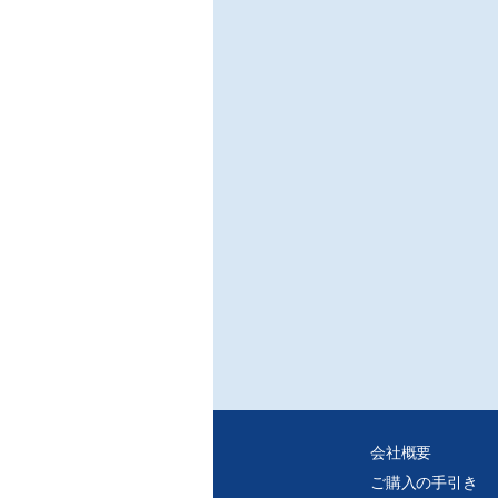
こと
■解
〔圧
○P
/熊
我々
で、
査分
ージ
響信
〔物
○音
/岡
本稿
く非
スへ
〔超
○複
/東
SH
ある
会社概要
に、
ご購入の手引き
を可