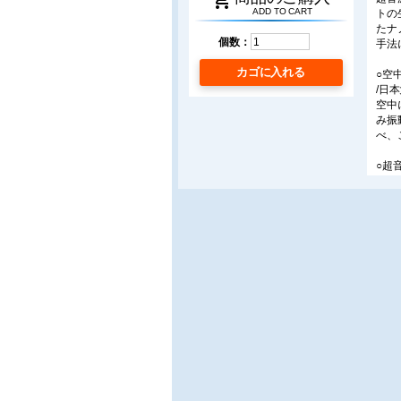
shopping_cart
ADD TO CART
トの
たナ
個数：
手法
カゴに入れる
○空
/日本
空中
み振
べ、
○超
/日
ガソ
超音
周波
体噴
○高
/日
筆者
陥を
ては
は、
き裂
○超