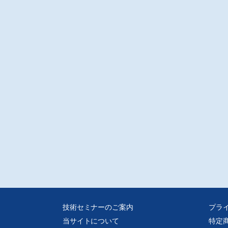
が分かった。
説
電・超音波材料〕
ZT/PZTゾルゲル複合体曲面超音波トランスデューサによる光音響イメージング
本大学/田邉 将之・小林 牧子・西本 昌彦/國立臺北科技大學/岱杰・楊 哲化
はこれまでPZT/PZTゾルゲル複合体とスプレー技術を用いて、曲面に作製可能
ならい性を有するトランスデューサを開発してきた。これまでは主に非破壊検
野における応用を検討してきたが、本研究ではこの技術を利用して光音響イメ
ングに適した超音波トランスデューサの開発を目指す。本稿では、最初に光音
号の取得に成功した超音波トランスデューサについて紹介する。
性・評価〕
響波・弾性波の非相反伝搬機構の設計
山大学/鶴田 健二・石川 篤
では、界面モード変換とバンド間間接遷移という2種類のモード変換機構に基づ
相反性発現原理について紹介し、数値シミュレーションによる検証と実デバイ
の応用に向けた課題等について紹介する。
音波デバイス〕
数個のSH0板波共振子を用いた超広帯域帯周波数可変帯域阻止フィルタ
北大学/門田 道雄・三野宮 利男・田中 秀治
0モード板波を用いて作製した周波数の異なる広帯域な共振子を複数個、直列、
いは並列に接続しることにより、広帯域な帯域阻止フィルタを実現した。さら
技術セミナーのご案内
プラ
その共振子に直列、あるいは、並列に接続された容量可変Siダイオードの容量
当サイトについて
特定
変することにより、帯域阻止周波数を、9.4%から31%まで、可変することがで