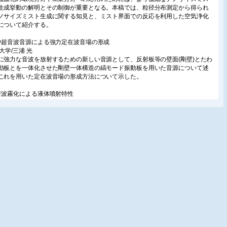
生成挙動の解明とその制御が重要となる。本稿では、粒径分布測定から得られ
ノサイズミスト生成に関する知見と、ミスト界面での反応を利用した空気浄化
について紹介する。
中超音波音源による強力定在波音場の形成
大学/三浦 光
に強力な音波を放射するための新しい音源として、反射板等の壁面(剛壁)とたわ
動板とを一体化させた剛壁一体構造の縞モード振動板を用いた音源について述
これを用いた定在波音場の形成方法について示した。
音波霧化による液体噴射特性
本工業大学/神 雅彦
リン燃料噴射などの液体噴霧に用いられるような、比較的低い周波数における
波霧化現象について調べた。具体的には、周波数38kHz、60kHz、120kHzの各
数における霧化液柱形状、液滴粒径、液滴飛行速度などを調査し、超音波を液
霧に用いる場合の参考データを提供した。
強度空中超音波の非線形性を利用した固体浅層き裂のイメージング
本大学/大隅 歩・伊藤 洋一
らは、強力空中超音波を用いて対象を強制振動させて、コンクリート内部の欠
非接触非破壊で検査する手法について研究を進めてきた。しかし、き裂に対し
より強力でしかも高周波の音波を照射することが必要となる。そこで、本稿で
強力空中超音波の非線形性に伴って発生する高調波の強力音波の利用により、
を検出する方法について紹介する。
音波霧化による微細水滴を用いた地下採石空間内の浮遊粉塵濃度の低減