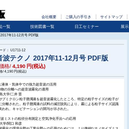
会社概要
ご購入の手引き
サイトマップ
誌一覧
技術図書一覧
日工セミナー
展示
017年11-12月号 PDF版
ード：
U1711-12
波テクノ 2017年11-12月号 PDF版
価格/
4,190
円(税込)
格/
4,190
円(税込)
集:液体・気体中での強力超音波の活用
合物の分離への超音波霧化の適用
児島大学/二井 晋
サブミクロン粒子懸濁液を超音波霧化したところ、特定の粒子サイズの粒子が
に分離された。粒子懸濁液の試料の減圧脱気により、霧による粒子サイズ認識
失われ、キャビテーションの関与が示された。
音波ミストの粒径分布測定と空気浄化手法への応用
玉大学/関口 和彦
波霧化の環境分野や工業分野への応用のためには、より微細なナノサイズミス