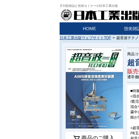
月刊技術誌と技術セミナーの日本工業出版
HOME
技術雑
日本工業出版ウェブサイトTOP
>
超音波テクノ 2
商品コ
超音
販売
通常価
■特
○混
/鹿
混合
霧中
能が
○超
/埼
商品のご購入
超音