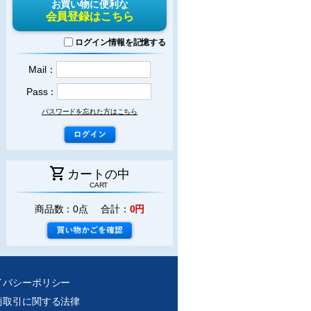
お買い物に便利な
会員登録はこちら
ログイン情報を記憶する
Mail：
Pass：
パスワードを忘れた方はこちら
shopping_cart
カートの中
CART
商品数：0点 合計：
0円
イバシーポリシー
商取引に関する法律