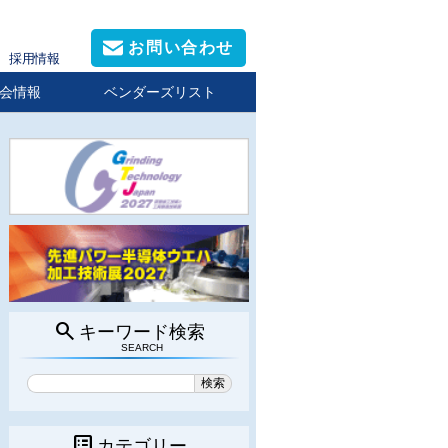
お問い合わせ
採用情報
会情報
ベンダーズリスト
search
キーワード検索
SEARCH
list_alt
カテゴリー