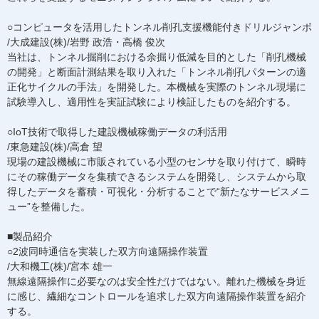
○コンピュータを活用したトンネル削孔支援機能付きドリルジャンボ
/大成建設(株)/岩野 政浩・高橋 俊次
当社は、トンネル掘削における余掘り低減を目的とした「削孔機械
の開発」と断面計測結果を取り入れた「トンネル削孔パターンの適
正化サイクルの手法」を開発した。本機械を実際のトンネル現場に
試験導入し、適用性を実証試験により検証したものを紹介する。
○IoT技術で取得した建設機械稼働データの利活用
/東急建設(株)/高倉 望
現場の建設機械に市販されている小型のセンサを取り付けて、瞬時
にその稼働データを集積できるシステムを開発し、システムから取
得したデータを蓄積・可視化・分析することで“新たなサービスメニ
ュー”を整備した。
■製品紹介
○2波同時通信を実装した双方向遠隔操作装置
/大和機工(株)/宮本 雄一
無線遠隔操作に必要なのは安全性だけではない。離れた機械を身近
に感じ、繊細なコントロールを追求した双方向遠隔操作装置を紹介
する。