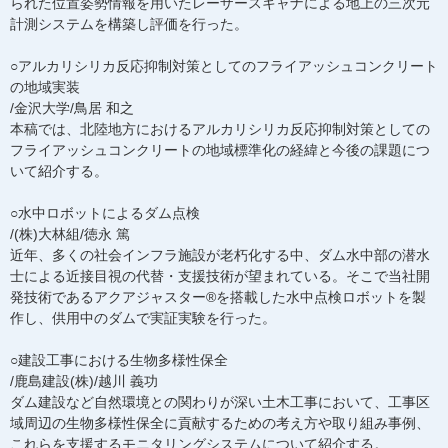
られた位置姿勢情報を用いたレーザースキャナによる地上の三次元
計測システムを構築し評価を行った。
○アルカリシリカ反応抑制対策としてのフライアッシュコンクリート
の地域実装
/金沢大学/鳥居 和之
本稿では、北陸地方におけるアルカリシリカ反応抑制対策としての
フライアッシュコンクリートの地域標準化の経緯と今後の課題につ
いて紹介する。
○水中ロボットによるダム点検
/(株)大林組/徳永 篤
近年、多くの社会インフラ施設が老朽化する中、ダム水中部の潜水
士による近接目視の代替・支援技術が望まれている。そこで当社開
発技術であるアクアジャスター®を搭載した水中点検ロボットを製
作し、供用中のダムで実証実験を行った。
○建設工事における生物多様性保全
/鹿島建設(株)/越川 義功
ダム建設など自然環境との関わりが深い土木工事において、工事区
域周辺の生物多様性保全に貢献するための考え方や取り組み事例、
これらを支援するモニタリングシステムについて紹介する。