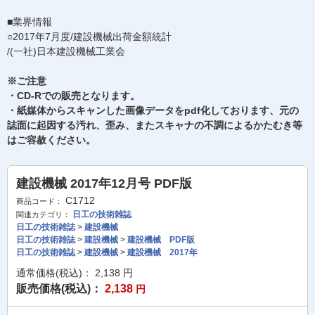
■業界情報
○2017年7月度/建設機械出荷金額統計
/(一社)日本建設機械工業会
※ご注意
・CD-Rでの販売となります。
・紙媒体からスキャンした画像データをpdf化しております、元の
誌面に起因する汚れ、歪み、またスキャナの不調によるかたむき等
はご容赦ください。
建設機械 2017年12月号 PDF版
C1712
商品コード：
日工の技術雑誌
関連カテゴリ：
日工の技術雑誌
>
建設機械
日工の技術雑誌
>
建設機械
>
建設機械 PDF版
日工の技術雑誌
>
建設機械
>
建設機械 2017年
通常価格(税込)：
2,138
円
販売価格(税込)：
2,138
円