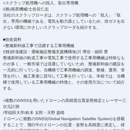
○スクラップ処理機への投入、取出専用機
/(株)南星機械/土佐谷仁志
当社のスクラップローダは、スクラップ処理機への「投入」「取
出」専用の機械である。電気を動力源としているため、排ガスを出
さない環境にやさしいスクラップローダを紹介する。
■技術資料
○整備新幹線工事で活躍する工事用機械
/(独)鉄道建設・運輸施設整備支援機構/鮎川 博信・細田 豊
整備新幹線の軌道工事や電気工事で使用する工事用機械は特殊なも
のが多く、一般市場では流通していないため、整備新幹線の建設を
一元的に行っている。当機構で工事用機械の調達、整備、運用、管
理を行い、施工業者に貸与して工事を行っている。本稿では、当機
構で使用している工事用機械の特徴と、その使用方法について紹介
する。
○複数のGNSSを用いたドローンの高精度位置姿勢推定とレーザー三
次元計測
/早稲田大学/鈴木 太郎・天野 嘉晴
ドローンに複数のGNSS(Global Navigation Satellite System)を搭載
することで、飛行中のドローンの位置・姿勢を高精度に推定し、得