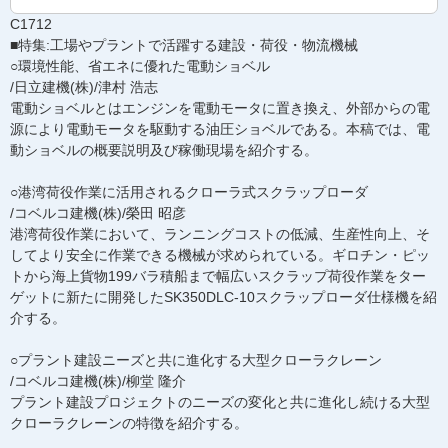
C1712
■特集:工場やプラントで活躍する建設・荷役・物流機械
○環境性能、省エネに優れた電動ショベル
/日立建機(株)/津村 浩志
電動ショベルとはエンジンを電動モータに置き換え、外部からの電
源により電動モータを駆動する油圧ショベルである。本稿では、電
動ショベルの概要説明及び稼働現場を紹介する。
○港湾荷役作業に活用されるクローラ式スクラップローダ
/コベルコ建機(株)/榮田 昭彦
港湾荷役作業において、ランニングコストの低減、生産性向上、そ
してより安全に作業できる機械が求められている。ギロチン・ピッ
トから海上貨物199バラ積船まで幅広いスクラップ荷役作業をター
ゲットに新たに開発したSK350DLC-10スクラップローダ仕様機を紹
介する。
○プラント建設ニーズと共に進化する大型クローラクレーン
/コベルコ建機(株)/柳堂 隆介
プラント建設プロジェクトのニーズの変化と共に進化し続ける大型
クローラクレーンの特徴を紹介する。