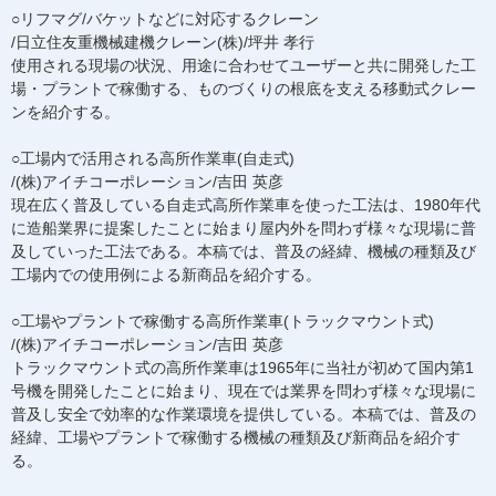
○リフマグ/バケットなどに対応するクレーン
/日立住友重機械建機クレーン(株)/坪井 孝行
使用される現場の状況、用途に合わせてユーザーと共に開発した工
場・プラントで稼働する、ものづくりの根底を支える移動式クレー
ンを紹介する。
○工場内で活用される高所作業車(自走式)
/(株)アイチコーポレーション/吉田 英彦
現在広く普及している自走式高所作業車を使った工法は、1980年代
に造船業界に提案したことに始まり屋内外を問わず様々な現場に普
及していった工法である。本稿では、普及の経緯、機械の種類及び
工場内での使用例による新商品を紹介する。
○工場やプラントで稼働する高所作業車(トラックマウント式)
/(株)アイチコーポレーション/吉田 英彦
トラックマウント式の高所作業車は1965年に当社が初めて国内第1
号機を開発したことに始まり、現在では業界を問わず様々な現場に
普及し安全で効率的な作業環境を提供している。本稿では、普及の
経緯、工場やプラントで稼働する機械の種類及び新商品を紹介す
る。