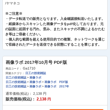
/ヤマネコ
※ご注意※
・データ転送での販売となります。入金確認後転送いたします。
・紙媒体からスキャンした画像データをpdf化しております、元
の誌面に起因する汚れ、歪み、またスキャナの不調によるかたむ
き等はご容赦ください。
・個人的な範囲を超える使用目的での複製、ネットワークを通じ
て収録されたデータを送信できる状態にすることを禁じます。
画像ラボ 2017年10月号 PDF版
Ga1710
商品コード：
日工の技術雑誌
関連カテゴリ：
日工の技術雑誌
>
画像ラボ
日工の技術雑誌
>
画像ラボ
>
画像ラボ PDF版
日工の技術雑誌
>
画像ラボ
>
画像ラボ 2017年
通常価格(税込)：
2,138
円
販売価格(税込)：
2,138
円