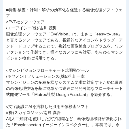
■特集:検査・計測・解析の効率化を促進する画像処理ソフトウェ
ア
○EVT社ソフトウェア
/エーアイシー(株)/吉川 茂男
画像処理ソフトウェア「EyeVision」は、まさに「easy-to-use」
と言えるソフトウェアである。視覚的なアイコンをドラッグ・ア
ンド・ドロップすることで、複雑な画像検査プログラムを、ワン
アクションで作製でき、様々なカメラにも対応。あらゆるマシン
ビジョン検査に活用できる。
○マシンビジョンフローチャート式開発ツール
/キヤノンITソリューションズ(株)/稲山 一幸
マシンビジョンの多種多様なシステム要求に対応するために最新
の画像処理技術を基に簡単かつ迅速に開発可能なフローチャート
式開発ツール「Matrox社製 Design Assistant」を紹介する。
○文字認識にAIを搭載した汎用画像検査ソフト
/(株)スカイロジック/南野 真吾
AI(人工知能)を使用した文字認識など、画像処理機能が強化され
た「EasyInspector(イージーインスペクター)」。本稿では、今