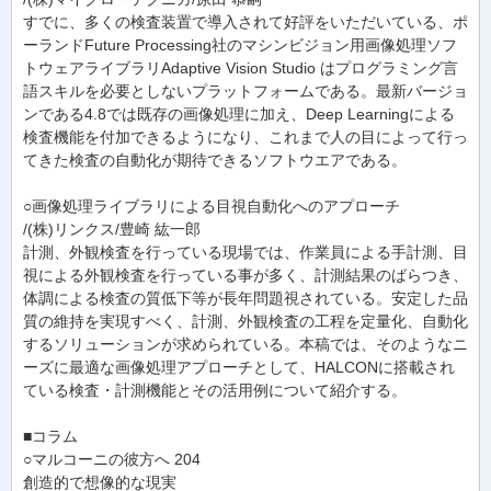
すでに、多くの検査装置で導入されて好評をいただいている、ポ
ーランドFuture Processing社のマシンビジョン用画像処理ソフ
トウェアライブラリAdaptive Vision Studio はプログラミング言
語スキルを必要としないプラットフォームである。最新バージョ
ンである4.8では既存の画像処理に加え、Deep Learningによる
検査機能を付加できるようになり、これまで人の目によって行っ
てきた検査の自動化が期待できるソフトウエアである。
○画像処理ライブラリによる目視自動化へのアプローチ
/(株)リンクス/豊崎 紘一郎
計測、外観検査を行っている現場では、作業員による手計測、目
視による外観検査を行っている事が多く、計測結果のばらつき、
体調による検査の質低下等が長年問題視されている。安定した品
質の維持を実現すべく、計測、外観検査の工程を定量化、自動化
するソリューションが求められている。本稿では、そのようなニ
ーズに最適な画像処理アプローチとして、HALCONに搭載され
ている検査・計測機能とその活用例について紹介する。
■コラム
○マルコーニの彼方へ 204
創造的で想像的な現実