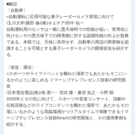
■解説
〔自動車〕
○自動運転に応用可能な量子レーダーカメラ実現に向けて
/玉川大学/廣田 修/(株)ネエチア/田中 祐一
自動運転用のセンサは一般に悪天候時での性能が低い。実用化に
向けセンサの悪天候下での障害物に対する認識性能の向上が急務
である。本稿では、天候に依存せず、自動車の周辺の障害物を認
識することを可能とする量子レーダーカメラの開発状況を紹介す
る。
〔放送・通信〕
○スポーツやライブイベントを離れた場所でもあたかもそこにい
るかのように楽しめる イマーシブテレプレゼンス技術の研究開
発
/日本電信電話(株)/南 憲一・宮武 隆・兼清 知之・小野 朗
2020年とその先に向けて、スポーツや音楽コンサート、演劇や
伝統芸能などのライブコンテンツを離れた場所で、あたかもその
場にいるかのような高臨場感かつリアルタイムで体験できるイマ
ーシブテレプレゼンス技術Kirari!の研究開発と、その適用事例を
紹介する。