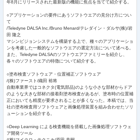
年8月にリリースされた最新版の機能に焦点を当てて紹介する。
○アプリケーションの要件にあうソフトウエアの見分け方につい
て
/Teledyne DALSA Inc./Bruno Menard/テレダイン・ダルサ(株)/岩
田 隆之
マシンビジョンシステムを構築する上で、種々のアプリケーショ
ンを考慮した一般的なソフトウエアの選定方法について述べる。
また、Teledyne DALSAのソフトウエアファミリーを紹介し、
各々のソフトウエアの特徴について紹介する。
○塗布検査ソフトウェア・位置補正ソフトウェア
/(株)ファースト/織田 裕将
自動車業界ではコネクタ(電気部品)のような小さな部材からドア
のような大きな部材の接着剤塗布検査があるが、塗布時の位置補
正においても精度が要求されることが多くなった。本稿では、当
社の塗布検査用ソフトウェアと画像処理装置を組み合わせたソリ
ューションを紹介する。
○Deep Learning による検査機能を搭載した画像処理ソフトウェ
ア開発ツール
/(株)マイクロ・テクニカ/原田 恭嗣