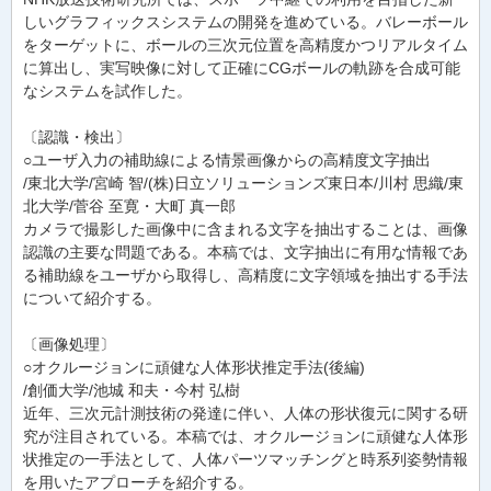
しいグラフィックスシステムの開発を進めている。バレーボール
をターゲットに、ボールの三次元位置を高精度かつリアルタイム
に算出し、実写映像に対して正確にCGボールの軌跡を合成可能
なシステムを試作した。
〔認識・検出〕
○ユーザ入力の補助線による情景画像からの高精度文字抽出
/東北大学/宮崎 智/(株)日立ソリューションズ東日本/川村 思織/東
北大学/菅谷 至寛・大町 真一郎
カメラで撮影した画像中に含まれる文字を抽出することは、画像
認識の主要な問題である。本稿では、文字抽出に有用な情報であ
る補助線をユーザから取得し、高精度に文字領域を抽出する手法
について紹介する。
〔画像処理〕
○オクルージョンに頑健な人体形状推定手法(後編)
/創価大学/池城 和夫・今村 弘樹
近年、三次元計測技術の発達に伴い、人体の形状復元に関する研
究が注目されている。本稿では、オクルージョンに頑健な人体形
状推定の一手法として、人体パーツマッチングと時系列姿勢情報
を用いたアプローチを紹介する。