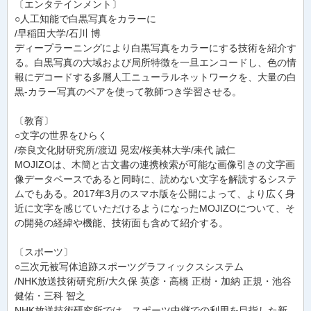
〔エンタテインメント〕
○人工知能で白黒写真をカラーに
/早稲田大学/石川 博
ディープラーニングにより白黒写真をカラーにする技術を紹介す
る。白黒写真の大域および局所特徴を一旦エンコードし、色の情
報にデコードする多層人工ニューラルネットワークを、大量の白
黒-カラー写真のペアを使って教師つき学習させる。
〔教育〕
○文字の世界をひらく
/奈良文化財研究所/渡辺 晃宏/桜美林大学/耒代 誠仁
MOJIZOは、木簡と古文書の連携検索が可能な画像引きの文字画
像データベースであると同時に、読めない文字を解読するシステ
ムでもある。2017年3月のスマホ版を公開によって、より広く身
近に文字を感じていただけるようになったMOJIZOについて、そ
の開発の経緯や機能、技術面も含めて紹介する。
〔スポーツ〕
○三次元被写体追跡スポーツグラフィックスシステム
/NHK放送技術研究所/大久保 英彦・高橋 正樹・加納 正規・池谷
健佑・三科 智之
NHK放送技術研究所では、スポーツ中継での利用を目指した新