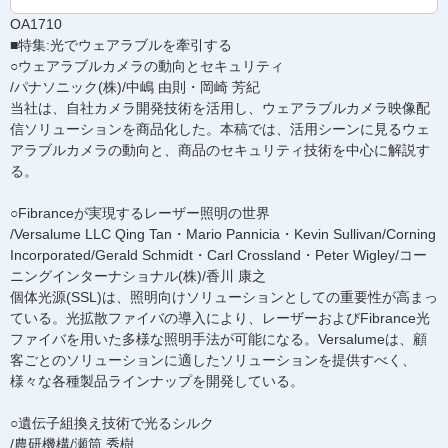
OA1710
■特集:光でウェアラブルを牽引する
○ウェアラブルカメラの動向とセキュリティ
/パナソニック(株)/中嶋 由則・岡崎 芳紀
当社は、自社カメラ開発技術を活用し、ウェアラブルカメラ映像配
信ソリューションを商品化した。本稿では、活用シーンに見るウェ
アラブルカメラの動向と、商品のセキュリティ技術を中心に解説す
る。
○Fibranceが実現するレーザー照明の世界
/Versalume LLC Qing Tan・Mario Pannicia・Kevin Sullivan/Corning
Incorporated/Gerald Schmidt・Carl Crossland・Peter Wigley/コー
ニングインターナショナル(株)/香川 康之
個体光源(SSL)は、照明向けソリューションとしての重要性が高まっ
ている。光拡散ファイバの導入により、レーザーおよびFibrance光
ファイバを用いた多様な照明手法が可能になる。Versalumeは、顧
客ごとのソリューションに適したソリューションを提供すべく、
様々な各種製品ラインナップを開発している。
○遺伝子組換え技術で光るシルク
/農研機構/瀬筒 秀樹