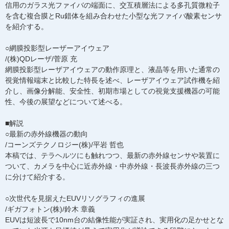
信用のガラス光ファイバの端面に、交互積層法による多孔質微粒子
を含む複合膜とRu錯体を組み合わせた小型な光ファイバ酸素センサ
を紹介する。
○網膜投影型レーザーアイウェア
/(株)QDレーザ/菅原 充
網膜投影型レーザアイウェアの動作原理と、液晶等を用いた通常の
視覚情報端末と比較した特長を述べ、レーザアイウェア試作機を紹
介し、画像分解能、安全性、初期市場としての視覚支援機器の可能
性、今後の展望などについて述べる。
■解説
○最新の赤外線機器の動向
/コーンズテクノロジー(株)/平岩 哲也
本稿では、テラヘルツにも触れつつ、最新の赤外線センサや装置に
ついて、カメラを中心に近赤外線・中赤外線・長波長赤外線の三つ
に分けて紹介する。
○次世代を見据えたEUVリソグラフィの進展
/ギガフォトン(株)/鈴木 章義
EUVは短波長で10nm台の結像性能が実証され、実用化の足かせとな