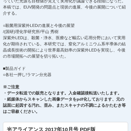
っていた光源も目標値が見えて実用化が議論できる段階になった。
本稿では、EUV開発の問題点と現状の進展、今後の展開について紹
介する。
○殺菌用深紫外LEDの進展と今後の展望
/(国研)理化学研究所/平山 秀樹
深紫外LEDは、殺菌・浄水、医療など幅広い応用分野において実用
化が期待されている。本研究では、窒化アルミニウム系半導体の結
晶成長技術の開拓により世界最高効率の深紫外LEDを実現し、今後
の市場開拓への展望を切り拓いた。
■製品ガイド
○各社一押し!ラマン分光器
※ご注意
・データ転送での販売となります。入金確認後転送いたします。
・紙媒体からスキャンした画像データをpdf化しております、元の
誌面に起因する汚れ、歪み、またスキャナの不調によるかたむき等
はご容赦ください。
光アライアンス 2017年10月号 PDF版