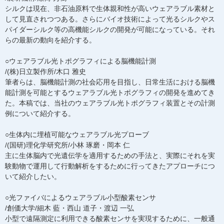
シルクは現在、非石油原料で生体親和性が高いウェアラブル素材と
して見直されつつある。さらにバイオ技術によって光るシルクやス
パイダーシルク等の高機能シルクの開発が可能になっている。それ
らの最新の動向を紹介する。
○ウェアラブル光トポグラフィによる脳機能計測
/(株)日立製作所/木口 雅史
筆者らは、脳機能計測の社会応用を目指し、日常生活における脳機
能計測を可能とするウェアラブル光トポグラフィの開発を進めてき
た。本稿では、当社のウェアラブル光トポグラフィ装置とその計測
例について紹介する。
○生体内に埋植可能なウェアラブル光プローブ
/(国研)理化学研究所/小林 琢磨・岡本 仁
主に生体脳内で光遺伝学を適用するための手法と、実際にそれを実
験動物で運用して行動解析をするために行ってきたアプローチにつ
いて紹介したい。
○光ファイバによるウェアラブル小型酸素センサ
/創価大学/細木 藍・西山 道子・渡辺 一弘
小型で遠隔測定に利用できる酸素センサを実現するために、一般通