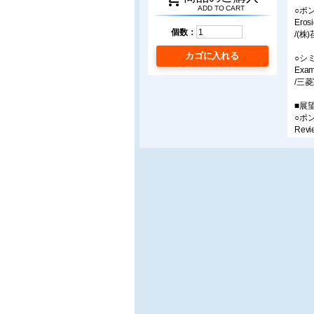
ADD TO CART
○ポ
Eros
個数：
/(
カゴに入れる
○シ
Exam
/三
■展
○ポ
Revi
/(
○蒸
Comp
/三
■研
○富
/富
■随
○分
/宮代
※ご