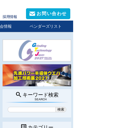
お問い合わせ
採用情報
会情報
ベンダーズリスト
search
キーワード検索
SEARCH
list_alt
カテゴリー