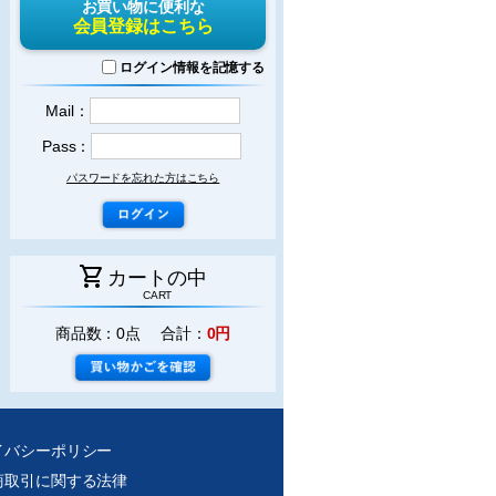
お買い物に便利な
会員登録はこちら
ログイン情報を記憶する
Mail：
Pass：
パスワードを忘れた方はこちら
shopping_cart
カートの中
CART
商品数：0点 合計：
0円
イバシーポリシー
商取引に関する法律