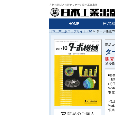
月刊技術誌と技術セミナーの日本工業出版
HOME
技術雑
日本工業出版ウェブサイトTOP
>
ターボ機械 20
商品コ
ター
販売
通常価
■特
〔展
○分
Model
/兵
○低
Mode
/長
shopping_cart
商品のご購入