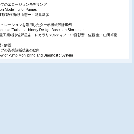
ンプのエロージョンモデリング
ion Modeling for Pumps
株)荏原製作所/杉山憲一・能見基彦
ミュレーションを活用したターボ機械設計事例
ples of Turbomachinery Design Based on Simulation
菱重工業(株)/佐野岳志・レカラリマルティノ・中庭彰宏・佐藤 圭・山田卓慶
望・解説
ンプの監視診断技術の動向
ew of Pump Monitoring and Diagnostic System
株)酉島製作所/半田康雄
気タービン開発設計におけるCFD
utational Fluid Dynamics on Design and Development of Steam Turbines
菱日立パワーシステムズ(株)/妹尾茂樹・山下 穣
究室紹介
山大学工学部流体工学研究室の紹介
山大学/川口清司
筆・サロン
水嶺
 裕
注意※