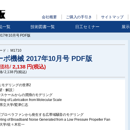
会社概要
ご購入の手引き
サイトマップ
誌一覧
技術図書一覧
日工セミナー
展示
17年10月号 PDF版
ード：
M1710
ボ機械 2017年10月号 PDF版
価格/
2,138
円(税込)
格/
2,138
円(税込)
集:モデリングの世界2
望・解説〕
子スケールからの潤滑のモデリング
ing of Lubrication from Molecular Scale
庫県立大学/鷲津仁志
圧プロペラファンから発生する広帯域騒音のモデリング
ling of Broadband Noise Generated from a Low Pressure Propeller Fan
崎大学/佐々木壮一