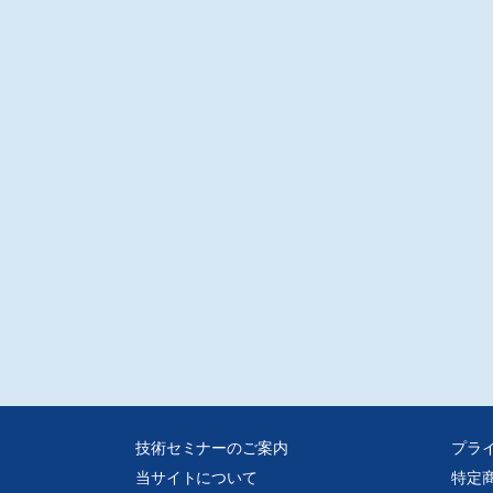
クノベインズ/高久 直也
載
剤師の視点から見た医療安全と自動認識 第4回
師を悩ます調剤過誤のリスク 2
本調剤/鈴木 高弘
造現場:情報と制御 第5回
情報の活用ユーザーになろう!
立パワーソリューションズ/吉澤 隆司
Cで始める実践RFID 第60回
とIoT3
ヤト・インフォメーション/大坂 泰弘
注意
D-Rでの販売となります。
媒体からスキャンした画像データをpdf化しております、元の誌面に起因する汚
歪み、またスキャナの不調によるかたむき等はご容赦ください。
技術セミナーのご案内
プラ
当サイトについて
特定