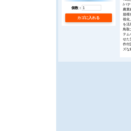
/パ
個数：
農業
規模
カゴに入れる
視化
を活
鳥取
テム
せた
作付
ズな
○I
/ア
罠で
し、
テム
置可
○I
/大
ソフ
培に
て農
28
れ、
て、