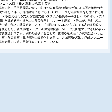
ナソニック/西谷 裕之/鳥取大学/森本 英嗣
経営の担い手不足問題の解決に向けた集落営農組織の統合による既存組織の大
化の進行に伴い、稲作経営においては―(1)スムーズな経営継承を可能にする可
、(2)収益力強化を支える営農支援システムの提供等―を含むIoTやロボット技術
用した課題解決するための農業形態を「スマート農業」と呼ぶが、当社では、
大学農学部との共同研究により、「1周波RTK-GNSS方式による高精度測位シス
を核とした、農機/圃場データ・画像処理技術・AI・3次元圃場マップを組み合わ
営農支援システム」を開発提供することで、圃場や稲の個々の状態に合わせた
計画・作業計画・栽培管理の最適化を支援し、プロ農家の収益力強化とスムー
経営継承の実現に貢献可能であるとしている。
oTで罠を監視、捕獲メールを送信
イニックス/平本 純也
捕獲した害獣を加速度センサまたは赤外線センサを搭載したRF監視タグで検知
中継器を経由して検知信号をサーバに送信、捕獲情報をメールで通知するシス
。巡回監視の負担を軽減し、迅速に処分できる。くくり罠、箱罠、囲い罠に設
能。
CTを活用したメロン養液潅水システム
和コンピューター/田代 貴志
トウェアの受託開発が主業務のIT企業が、2009年から静岡県袋井市でメロン栽
取り組み、ICTを活用した農業の紹介をする。2011年からは従業員を転勤させ
業法人として、生産者目線で農業×ICTに取り組み、現在は、農林水産省「平成
(2016)年度 農業界と経済界の連携による先端モデル農業確立実証事業」に採択さ
「メロン養液栽培による循環型農業確立コンソーシアム」の経済界代表とし
メロン養液潅水システムの構築を紹介する。