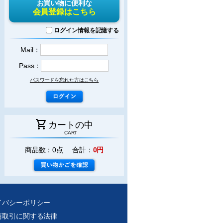
お買い物に便利な
会員登録はこちら
ログイン情報を記憶する
Mail：
Pass：
パスワードを忘れた方はこちら
shopping_cart
カートの中
CART
商品数：0点 合計：
0円
イバシーポリシー
商取引に関する法律