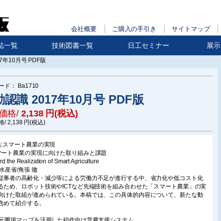
会社概要
ご購入の手引き
サイトマップ
誌一覧
技術図書一覧
日工セミナー
展示
7年10月号 PDF版
ード：
Ba1710
認識 2017年10月号 PDF版
価格/
2,138
円(税込)
格/
2,138
円(税込)
集:スマート農業の実現
マート農業の実現に向けた取り組みと課題
d the Realization of Smart Agriculture
林水産省/角張 徹
従事者の高齢化・減少等による労働力不足が進行する中、省力化や低コスト化
るため、ロボット技術やICTなど先端技術を組み合わせた「スマート農業」の実
向けた取組が進められている。本稿では、この具体的内容について、新たな動
含めて紹介する。
次元圃場マップを活用した稲作向け営農支援システム