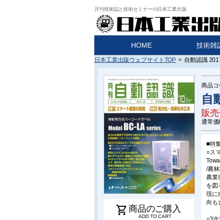
月刊技術誌と技術セミナーの日本工業出版
HOME
技術雑
日本工業出版ウェブサイトTOP
>
自動認識 201
商品コ
自動
販売
通常価
■特
○ス
Towar
/農
農業
を図
現に
向も
shopping_cart
商品のご購入
ADD TO CART
○3