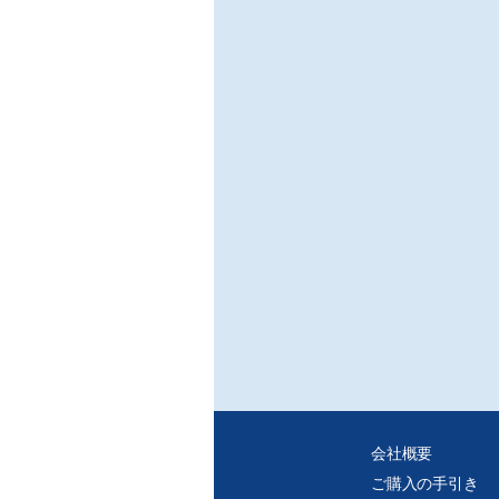
/テ
■連
○薬
調剤
/日
○製
現場
/日
○NF
町工場
/ハ
※ご
・C
・紙
れ、
会社概要
ご購入の手引き