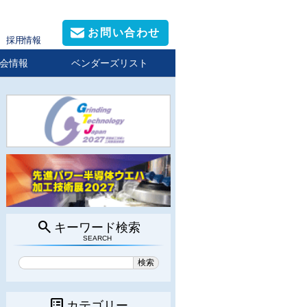
お問い合わせ
採用情報
会情報
ベンダーズリスト
search
キーワード検索
SEARCH
list_alt
カテゴリー