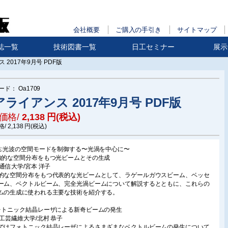
会社概要
ご購入の手引き
サイトマップ
誌一覧
技術図書一覧
日工セミナー
展示
 2017年9月号 PDF版
ード：
Oa1709
ライアンス 2017年9月号 PDF版
価格/
2,138
円(税込)
格/
2,138
円(税込)
集:光波の空間モードを制御する〜光渦を中心に〜
徴的な空間分布をもつ光ビームとその生成
気通信大学/宮本 洋子
的な空間分布をもつ代表的な光ビームとして、ラゲールガウスビーム、ベッセ
ーム、ベクトルビーム、完全光渦ビームについて解説するとともに、これらの
ムの生成に使われる主要な技術を紹介する。
ォトニック結晶レーザによる新奇ビームの発生
都工芸繊維大学/北村 恭子
ではフォトニック結晶レーザによるさまざまなベクトルビームの発生について