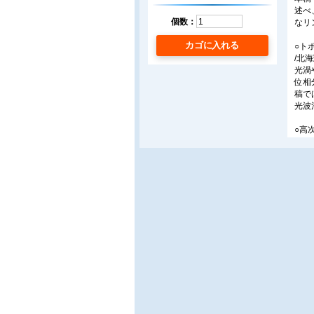
述べ
個数：
なリ
カゴに入れる
○ト
/北
光渦
位相
稿で
光波
○高
/東
ビー
異で
ムを
○液
/シチ
液晶
スベ
特徴
○パ
/大
コレ
た。