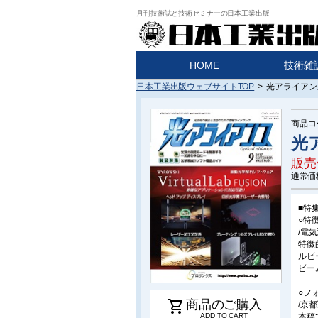
月刊技術誌と技術セミナーの日本工業出版
HOME
技術雑
日本工業出版ウェブサイトTOP
>
光アライアンス
商品コ
光ア
販売
通常価
■特
○特
/電
特徴
ルビ
ビー
○フ
shopping_cart
商品のご購入
/京
本稿
ADD TO CART