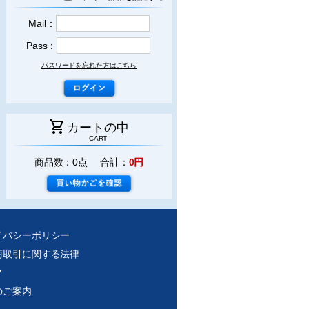
Mail：
Pass：
パスワードを忘れた方はこちら
shopping_cart
カートの中
CART
商品数：0点 合計：
0円
イバシーポリシー
商取引に関する法律
ク
のご案内