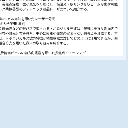
、長焦点深度・微小集光を可能にし、径偏光・狭リング形状ビームが出射可能
ング共振器型のフォトニック結晶レーザについて紹介する。
ポロジカル光波を用いたレーザー分光
海道大学/戸田 泰則
や偏光渦などの呼び名で知られるトポロジカル光波は、光軸に垂直な断面内で
分布や偏光分布を持ち、中心に位相や偏光の定まらない特異点を形成する。本
は、トポロジカル光波の特徴が物性探索に対してどのように活用できるか、四
混合分光を用いた我々の取り組みを紹介する。
次径偏光ビームの軸方向電場を用いた共焦点イメージング
北大学/小澤 祐市・阪下 良太・佐藤 俊一
ム断面において空間的な偏光分布を持つベクトルビームは、従来光には無い特
多彩な性質を有する。本稿では、ベクトルビームの一つである高次径偏光ビー
レーザー顕微鏡に応用し、空間分解能を向上する試みについて紹介する。
晶を用いたベクトルビームの生成と応用
ズン時計(株)/橋本 信幸
光学素子は光波の複素振幅を空間的に変調可能である。本稿ではラゲールガウ
クトルビームを生成可能な、画素分割あるいは分子配向分割された液晶素子の
とイメージング応用に関して解説する。
ターン配向したコレステリック液晶からの広帯域光渦生成
阪大学/吉田 浩之・小橋 淳二・尾﨑 雅則
ステリック液晶相とよばれる液晶材料を用いた新規の波面成形素子を提案し
本稿ではコレステリック液晶の性質とその波面成形原理および光渦生成素子の