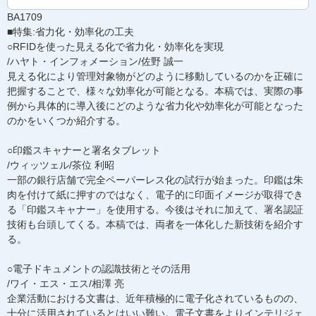
BA1709
■特集:省力化・効率化の工夫
○RFIDを使った見える化で省力化・効率化を実現
/ハヤト・インフォメーション/佐野 誠一
見える化により管理対象物がどのように移動しているのかを正確に
把握することで、様々な効率化が可能となる。本稿では、実際の事
例から具体的に導入後にどのような省力化や効率化が可能となった
のかをいくつか紹介する。
○印鑑スキャナーと署名タブレット
/ウィッツェル/茶位 利昭
一部の銀行店舗で完全ペーパーレス化の試行が始まった。印鑑は朱
肉を付けて紙に押すのではなく、電子的に印面イメージが取得でき
る「印鑑スキャナー」を使用する。今後はそれに加えて、署名認証
技術も台頭してくる。本稿では、両者を一体化した新技術を紹介す
る。
○電子ドキュメントの認識技術とその活用
/ワイ・エス・エス/相澤 亮
企業活動における文書は、近年積極的に電子化されているものの、
十分に活用されているとはいい難い。電子文書をよりインテリジェ