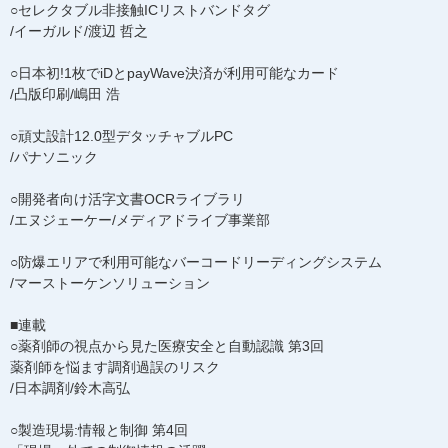
○セレクタブル非接触ICリストバンドタグ
/イーガルド/渡辺 哲之
○日本初!1枚でiDとpayWave決済が利用可能なカード
/凸版印刷/嶋田 浩
○頑丈設計12.0型デタッチャブルPC
/パナソニック
○開発者向け活字文書OCRライブラリ
/エヌジェーケー/メディアドライブ事業部
○防爆エリアで利用可能なバーコードリーディングシステム
/マーストーケンソリューション
■連載
○薬剤師の視点から見た医療安全と自動認識 第3回
薬剤師を悩ます調剤過誤のリスク
/日本調剤/鈴木高弘
○製造現場:情報と制御 第4回