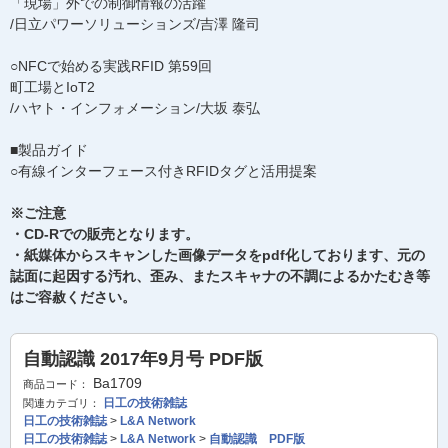
「現場」外での制御情報の活躍
/日立パワーソリューションズ/吉澤 隆司
○NFCで始める実践RFID 第59回
町工場とIoT2
/ハヤト・インフォメーション/大坂 泰弘
■製品ガイド
○有線インターフェース付きRFIDタグと活用提案
※ご注意
・CD-Rでの販売となります。
・紙媒体からスキャンした画像データをpdf化しております、元の
誌面に起因する汚れ、歪み、またスキャナの不調によるかたむき等
はご容赦ください。
自動認識 2017年9月号 PDF版
Ba1709
商品コード：
日工の技術雑誌
関連カテゴリ：
日工の技術雑誌
>
L&A Network
日工の技術雑誌
>
L&A Network
>
自動認識 PDF版