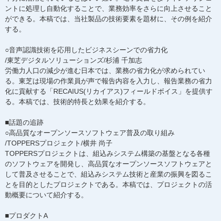
ントに処理し自動化することで、業務効率をさらに向上させること
ができる。本稿では、当社製品の技術要素を題材に、その例を紹介
する。
○音声認識技術を応用したビジネスシーンでの省力化
/東芝デジタルソリューションズ/杉浦 千加志
労働力人口の減少が進む日本では、業務の省力化が求められてい
る。東芝は現場の作業員が声で報告内容を入力し、報告業務の省力
化に貢献する「RECAIUS(リカイアス)フィールドボイス」を提供す
る。本稿では、技術的特長と効果を紹介する。
■話題の追跡
○高品質なオープンソースソフトウェア普及の取り組み
/TOPPERSプロジェクト/横井 尚子
TOPPERSプロジェクトは、組込みシステム構築の基盤となる各種
のソフトウェアを開発し、高品質なオープンソースソフトウェアと
して普及させることで、組込みシステム技術と産業の振興を図るこ
とを目的としたプロジェクトである。本稿では、プロジェクトの活
動概要について紹介する。
■プロダクトA