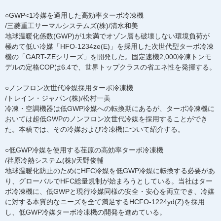
○GWP<1冷媒を適用した高効率ターボ冷凍機
/三菱重工サーマルシステムズ(株)/清水和美
地球温暖化係数(GWP)が1未満でオゾン層も破壊しない環境負荷が
極めて低い冷媒「HFO-1234ze(E)」を採用した次世代型ターボ冷凍
機の「GART-ZEシリーズ」を開発した。固定速機2,000冷凍トンモ
デルの定格COPは6.4で、世界トップクラスの省エネ性を発揮する。
○ノンフロン次世代冷媒採用ターボ冷凍機
/トレイン・ジャパン(株)/松村一美
冷凍・空調機器は低GWP冷媒への転換期にあるが、ターボ冷凍機に
おいては超低GWPのノンフロン次世代冷媒を採用することができ
た。本稿では、その冷媒および冷凍機について紹介する。
○低GWP冷媒を使用する荏原の高効率ターボ冷凍機
/荏原冷熱システム(株)/天野俊輔
地球温暖化防止のためにHFC冷媒を低GWP冷媒に転換する必要があ
り、グローバルでHFC総量規制が始まろうとしている。当社はター
ボ冷凍機に、低GWPと現行冷媒同様の安全・安心を両立でき、冷媒
に対する本質的なニーズを全て満足するHCFO-1224yd(Z)を採用
し、低GWP冷媒ターボ冷凍機の開発を進めている。