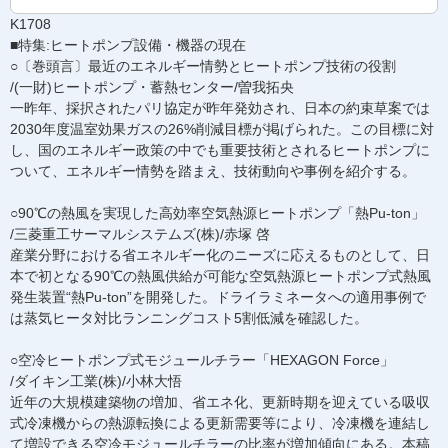
K1708
■特集:ヒートポンプ設備・機器の現在
○〔巻頭言〕最近のエネルギー情勢とヒートポンプ技術の役割
/(一財)ヒートポンプ・蓄熱センター/曽我拓央
一昨年、採択されたパリ協定が昨年発効され、日本の約束草案では
2030年度温室効果ガスの26%削減目標が掲げられた。この目標に対
し、国のエネルギー政策の中でも重要技術とされるヒートポンプに
ついて、エネルギー情勢を踏まえ、技術動向や事例を紹介する。
○90℃の熱風を実現した高効率空気熱源ヒートポンプ「熱Pu-ton」
/三菱重工サーマルシステムズ(株)/赤塚 啓
産業分野における省エネルギー化のニーズに応えるものとして、日
本で初となる90℃の熱風供給が可能な空気熱源ヒートポンプ式熱風
発生装置“熱Pu-ton”を開発した。ドライラミネータへの適用事例で
は蒸気ヒータ対比ランニングコスト5割低減を確認した。
○空冷ヒートポンプ式モジュールチラー「HEXAGON Force」
/ダイキン工業(株)/小林大悟
近年の大規模建築物の増加、省エネ化、更新時期を迎えている吸収
式冷凍機からの熱源転換による更新需要等により、冷凍機を連結し
て増設できる空冷モジュールチラーの比率が増加傾向にある。本稿