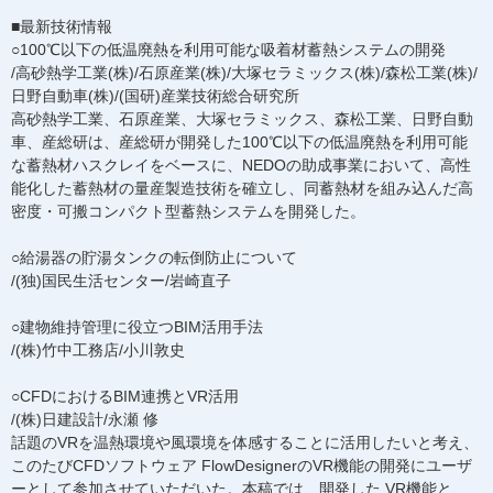
■最新技術情報
○100℃以下の低温廃熱を利用可能な吸着材蓄熱システムの開発
/高砂熱学工業(株)/石原産業(株)/大塚セラミックス(株)/森松工業(株)/
日野自動車(株)/(国研)産業技術総合研究所
高砂熱学工業、石原産業、大塚セラミックス、森松工業、日野自動
車、産総研は、産総研が開発した100℃以下の低温廃熱を利用可能
な蓄熱材ハスクレイをベースに、NEDOの助成事業において、高性
能化した蓄熱材の量産製造技術を確立し、同蓄熱材を組み込んだ高
密度・可搬コンパクト型蓄熱システムを開発した。
○給湯器の貯湯タンクの転倒防止について
/(独)国民生活センター/岩崎直子
○建物維持管理に役立つBIM活用手法
/(株)竹中工務店/小川敦史
○CFDにおけるBIM連携とVR活用
/(株)日建設計/永瀬 修
話題のVRを温熱環境や風環境を体感することに活用したいと考え、
このたびCFDソフトウェア FlowDesignerのVR機能の開発にユーザ
ーとして参加させていただいた。本稿では、開発した VR機能と、