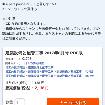
■Le petit pouce ペットと暮らす 159
○テントウムシの夏休み
※ご注意
・CD-Rでの販売となります。
・紙媒体からスキャンした画像データをpdf化しております、元の
誌面に起因する汚れ、歪み、またスキャナの不調によるかたむき等
はご容赦ください。
建築設備と配管工事 2017年8月号 PDF版
K1708
商品コード：
日工の技術雑誌
関連カテゴリ：
日工の技術雑誌
>
建築設備と配管工事
日工の技術雑誌
>
建築設備と配管工事
>
建築設備と配管工事 PDF版
日工の技術雑誌
>
建築設備と配管工事
>
建築設備と配管工事 2017年
通常価格(税込)：
2,138
円
販売価格(税込)：
2,138
円
数量
カートに入れる