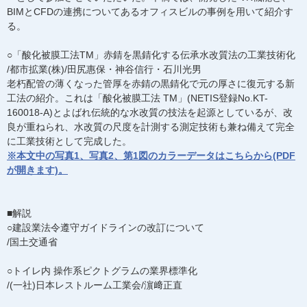
BIMとCFDの連携についてあるオフィスビルの事例を用いて紹介す
る。
○「酸化被膜工法TM」赤錆を黒錆化する伝承水改質法の工業技術化
/都市拡業(株)/田尻惠保・神谷信行・石川光男
老朽配管の薄くなった管厚を赤錆の黒錆化で元の厚さに復元する新
工法の紹介。これは「酸化被膜工法 TM」(NETIS登録No.KT-
160018-A)とよばれ伝統的な水改質の技法を起源としているが、改
良が重ねられ、水改質の尺度を計測する測定技術も兼ね備えて完全
に工業技術として完成した。
※本文中の写真1、写真2、第1図のカラーデータはこちらから(PDF
が開きます)。
■解説
○建設業法令遵守ガイドラインの改訂について
/国土交通省
○トイレ内 操作系ピクトグラムの業界標準化
/(一社)日本レストルーム工業会/濵﨑正直