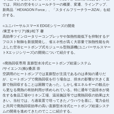
では、同社の空冷モジュールチラーの概要、変遷、ラインアップ、
新商品「HEXAGON Force」、「スタイルフリーチラーJIZAI」を紹
介する。
○ユニバーサルスマーX EDGEシリーズの開発
/東芝キヤリア(株)/松下 馨
高効率ツインロータリーコンプレッサや加熱性能低下を抑制するデ
フロスト制御を新規開発し、省エネ性が高く大容量で加熱性能を向
上した空冷ヒートポンプ式モジュール型熱源機(ユニバーサルスマー
トXエッジシリーズ)の開発について紹介する。
○廃熱回収専用 直膨型水冷式ヒートポンプ給湯システム
/サイエンス(株)/桑原 崇
空調用のヒートポンプでは直膨型が主流であるのは承知の通りだ
が、ヒートポンプで廃熱回収を行う場合は、排水の影響が大きく直
膨で熱回収することは困難であった。しかし省エネルギーの観点か
ら更なる廃熱の有効利用が求められている。特に通年で温排水が発
生する食品工場やリネン工場、温浴施設等では廃熱回収の効果は大
きい。当社では、ろ過装置で培ってきたノウハウを基に、電力会社
と共同で廃熱回収効率の高い直膨型水冷式ヒートポンプ給湯システ
ムの開発を進めてきたのでここに紹介する。