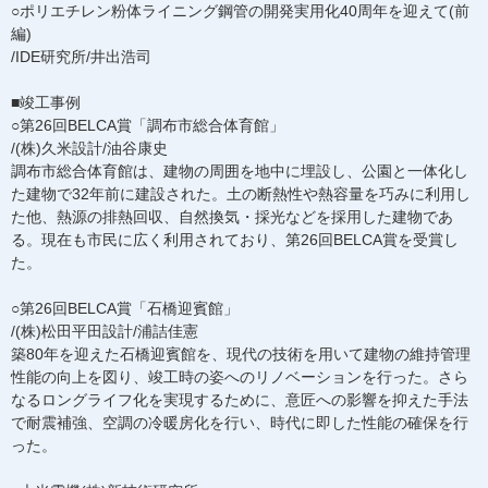
○ポリエチレン粉体ライニング鋼管の開発実用化40周年を迎えて(前
編)
/IDE研究所/井出浩司
■竣工事例
○第26回BELCA賞「調布市総合体育館」
/(株)久米設計/油谷康史
調布市総合体育館は、建物の周囲を地中に埋設し、公園と一体化し
た建物で32年前に建設された。土の断熱性や熱容量を巧みに利用し
た他、熱源の排熱回収、自然換気・採光などを採用した建物であ
る。現在も市民に広く利用されており、第26回BELCA賞を受賞し
た。
○第26回BELCA賞「石橋迎賓館」
/(株)松田平田設計/浦詰佳憲
築80年を迎えた石橋迎賓館を、現代の技術を用いて建物の維持管理
性能の向上を図り、竣工時の姿へのリノベーションを行った。さら
なるロングライフ化を実現するために、意匠への影響を抑えた手法
で耐震補強、空調の冷暖房化を行い、時代に即した性能の確保を行
った。