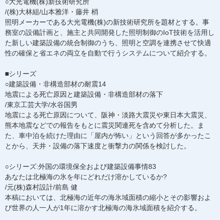
○大光電機(株)新技術研究所
/(株)大林組/山本雅洋・藤井 梢
照明メーカーである大光電機(株)の新技術研究所を題材とする。事
務室の設備計画と、施主と共同開発した照明制御のIoT技術を活用し
た新しい建築設備の統合制御のうち、照明と空調を連携させて快適
性の確保と省エネの両立を自動で行うシステムについて紹介する。
■シリーズ
○建築設備・非構造部材の耐震14
地震による死亡原因と建築設備・非構造部材の落下
/東京工芸大学/水谷国男
地震による死亡原因について、阪神・淡路大震災や東日本大震災、
熊本地震などでの報告をもとに震災関連死を含めて分析した。ま
た、車中泊を続けた理由に「屋内が怖い」という回答が多かったこ
とから、天井・設備の落下速度と衝撃力の関係を検討した。
○シリーズ:外国の環境保全および建築設備事情83
あなたは北極海の氷を年にどれだけ溶かしているか?
/元(株)森村設計/前島 健
本稿においては、北極海の近年の海氷域面積の縮小とその影響およ
び世界の人一人が1年に溶かす北極海の海氷域面積を紹介する。