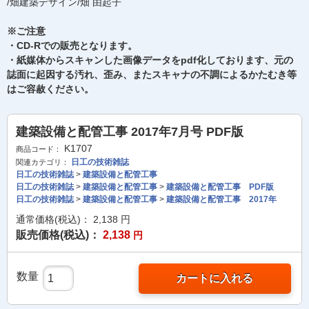
/畑建築デザイン/畑 由起子
※ご注意
・CD-Rでの販売となります。
・紙媒体からスキャンした画像データをpdf化しております、元の
誌面に起因する汚れ、歪み、またスキャナの不調によるかたむき等
はご容赦ください。
建築設備と配管工事 2017年7月号 PDF版
K1707
商品コード：
日工の技術雑誌
関連カテゴリ：
日工の技術雑誌
>
建築設備と配管工事
日工の技術雑誌
>
建築設備と配管工事
>
建築設備と配管工事 PDF版
日工の技術雑誌
>
建築設備と配管工事
>
建築設備と配管工事 2017年
通常価格(税込)：
2,138
円
販売価格(税込)：
2,138
円
数量
カートに入れる