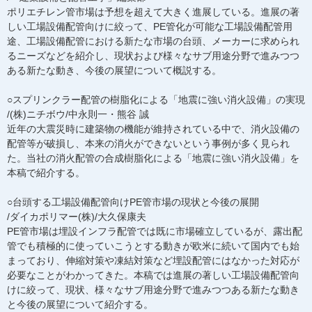
ポリエチレン管市場は予想を超えて大きく進展している。進展の著
しい工場設備配管向けに絞って、PE管化が可能な工場設備配管用
途、工場設備配管における新たな市場の台頭、メーカーに求められ
るニーズなどを紹介し、現状および様々なサブ用途分野で進みつつ
ある新たな動き、今後の展望について概説する。
○スプリンクラー配管の樹脂化による「地震に強い消火設備」の実現
/(株)ニチボウ/中永則一・熊谷 誠
近年の大震災時に建築物の機能が維持されている中で、消火設備の
配管等が破損し、本来の消火ができないという事例が多く見られ
た。当社の消火配管の合成樹脂化による「地震に強い消火設備」を
本稿で紹介する。
○台頭する工場設備配管向けPE管市場の現状と今後の展開
/ダイカポリマー(株)/大久保康夫
PE管市場は埋設インフラ配管では既に市場確立しているが、露出配
管でも積極的に使っていこうとする動きが欧米に続いて国内でも始
まっており、伸縮対策や凍結対策など埋設配管にはなかった対応が
必要なことがわかってきた。本稿では進展の著しい工場設備配管向
けに絞って、現状、様々なサブ用途分野で進みつつある新たな動き
と今後の展望について紹介する。