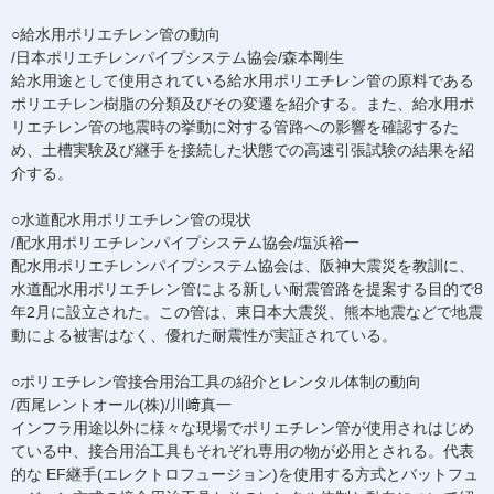
○給水用ポリエチレン管の動向
/日本ポリエチレンパイプシステム協会/森本剛生
給水用途として使用されている給水用ポリエチレン管の原料である
ポリエチレン樹脂の分類及びその変遷を紹介する。また、給水用ポ
リエチレン管の地震時の挙動に対する管路への影響を確認するた
め、土槽実験及び継手を接続した状態での高速引張試験の結果を紹
介する。
○水道配水用ポリエチレン管の現状
/配水用ポリエチレンパイプシステム協会/塩浜裕一
配水用ポリエチレンパイプシステム協会は、阪神大震災を教訓に、
水道配水用ポリエチレン管による新しい耐震管路を提案する目的で8
年2月に設立された。この管は、東日本大震災、熊本地震などで地震
動による被害はなく、優れた耐震性が実証されている。
○ポリエチレン管接合用治工具の紹介とレンタル体制の動向
/西尾レントオール(株)/川﨑真一
インフラ用途以外に様々な現場でポリエチレン管が使用されはじめ
ている中、接合用治工具もそれぞれ専用の物が必用とされる。代表
的な EF継手(エレクトロフュージョン)を使用する方式とバットフュ