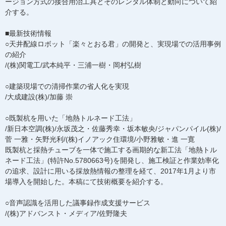
ージョン方式の接合用治工具とそのレンタル体制と動向について紹
介する。
■最新技術情報
○天井配線ロボット「楽々とおる君」の開発と、実現場での活用事例
の紹介
/(株)関電工/武本純平・三浦一樹・岡村弘樹
○建築現場での清掃作業の省人化を実現
/大成建設(株)/加藤 崇
○既製杭を用いた「地熱トルネード工法」
/新日本空調(株)/永坂茂之・佐藤秀幸・坂本敏央/ジャパンパイル(株)/
菅 一雅・矢野光利/(株)イノアック住環境/小野雅敏・進 一寛
既製杭と採熱チューブを一体で施工する画期的な新工法「地熱トル
ネード工法」(特許No.5780663号)を開発し、施工検証と作業効率化
の追求、設計に用いる採放熱情報の整理を経て、2017年1月より市
場導入を開始した。本稿にて技術概要を紹介する。
○音声認識を活用した議事録作成支援サービス
/(株)アドバンスト・メディア/佐野隆夫