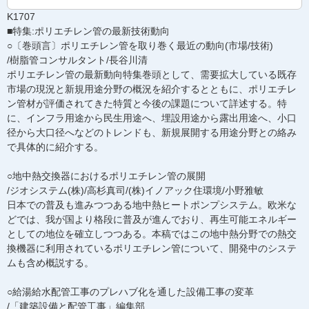
K1707
■特集:ポリエチレン管の最新技術動向
○〔巻頭言〕ポリエチレン管を取り巻く最近の動向(市場/技術)
/樹脂管コンサルタント/長谷川清
ポリエチレン管の最新動向特集巻頭として、需要拡大している既存
市場の現況と新規用途分野の概況を紹介するとともに、ポリエチレ
ン管材が評価されてきた特質と今後の課題について詳述する。特
に、インフラ用途から民生用途へ、埋設用途から露出用途へ、小口
径から大口径へなどのトレンドも、新規展開する用途分野との絡み
で具体的に紹介する。
○地中熱交換器におけるポリエチレン管の展開
/ジオシステム(株)/高杉真司/(株)イノアック住環境/小野雅敏
日本での普及も進みつつある地中熱ヒートポンプシステム。欧米な
どでは、我が国より格段に普及が進んでおり、再生可能エネルギー
としての地位を確立しつつある。本稿ではこの地中熱分野での熱交
換機器に利用されているポリエチレン管について、開発中のシステ
ムも含め概説する。
○給湯給水配管工事のプレハブ化を通した設備工事の変革
/「建築設備と配管工事」編集部