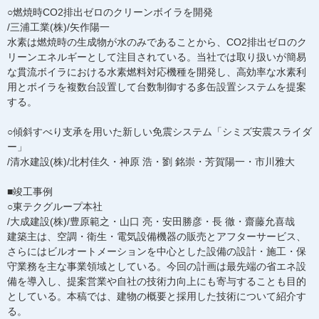
○燃焼時CO2排出ゼロのクリーンボイラを開発
/三浦工業(株)/矢作陽一
水素は燃焼時の生成物が水のみであることから、CO2排出ゼロのク
リーンエネルギーとして注目されている。当社では取り扱いが簡易
な貫流ボイラにおける水素燃料対応機種を開発し、高効率な水素利
用とボイラを複数台設置して台数制御する多缶設置システムを提案
する。
○傾斜すべり支承を用いた新しい免震システム「シミズ安震スライダ
ー」
/清水建設(株)/北村佳久・神原 浩・劉 銘崇・芳賀陽一・市川雅大
■竣工事例
○東テクグループ本社
/大成建設(株)/豊原範之・山口 亮・安田勝彦・長 徹・齋藤允喜哉
建築主は、空調・衛生・電気設備機器の販売とアフターサービス、
さらにはビルオートメーションを中心とした設備の設計・施工・保
守業務を主な事業領域としている。今回の計画は最先端の省エネ設
備を導入し、提案営業や自社の技術力向上にも寄与することも目的
としている。本稿では、建物の概要と採用した技術について紹介す
る。