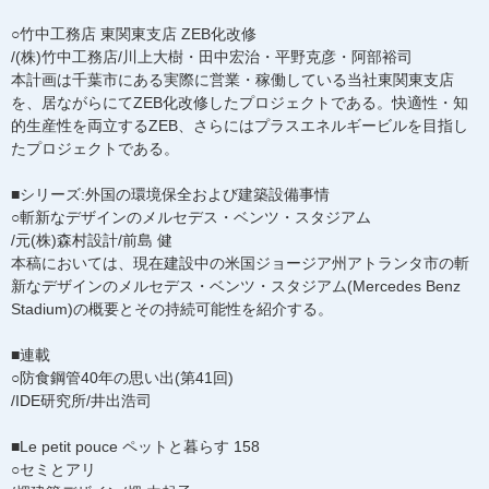
○竹中工務店 東関東支店 ZEB化改修
/(株)竹中工務店/川上大樹・田中宏治・平野克彦・阿部裕司
本計画は千葉市にある実際に営業・稼働している当社東関東支店
を、居ながらにてZEB化改修したプロジェクトである。快適性・知
的生産性を両立するZEB、さらにはプラスエネルギービルを目指し
たプロジェクトである。
■シリーズ:外国の環境保全および建築設備事情
○斬新なデザインのメルセデス・ベンツ・スタジアム
/元(株)森村設計/前島 健
本稿においては、現在建設中の米国ジョージア州アトランタ市の斬
新なデザインのメルセデス・ベンツ・スタジアム(Mercedes Benz
Stadium)の概要とその持続可能性を紹介する。
■連載
○防食鋼管40年の思い出(第41回)
/IDE研究所/井出浩司
■Le petit pouce ペットと暮らす 158
○セミとアリ