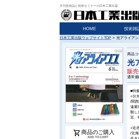
月刊技術誌と技術セミナーの日本工業出版
HOME
技術雑
日本工業出版ウェブサイトTOP
>
光アライアンス
商品コ
光ア
販売
通常価
■特集
○分
/関
遠紫
観し
近、
○近
shopping_cart
商品のご購入
/北
ADD TO CART
生き