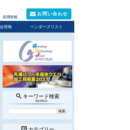
お問い合わせ
採用情報
会情報
ベンダーズリスト
search
キーワード検索
SEARCH
list_alt
カテゴリー