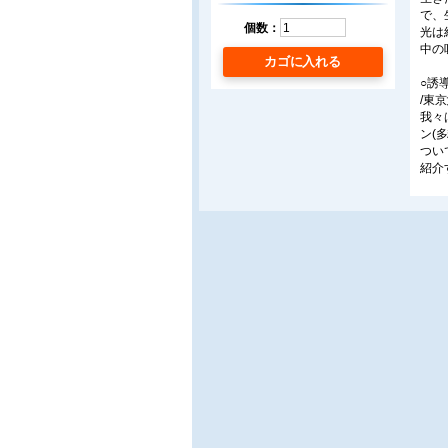
で、
個数：
光は
中の
カゴに入れる
○誘
/東
我々
ン(
つい
紹介
○赤
/福井
シリ
拡散
とシ
れら
○農
/三
食材
握す
後の
○遠
/(