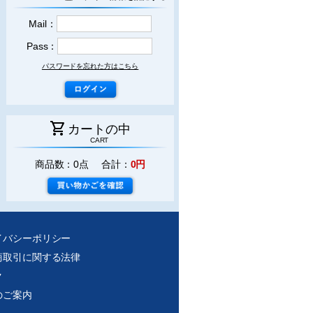
Mail：
Pass：
パスワードを忘れた方はこちら
shopping_cart
カートの中
CART
商品数：0点 合計：
0円
イバシーポリシー
商取引に関する法律
ク
のご案内