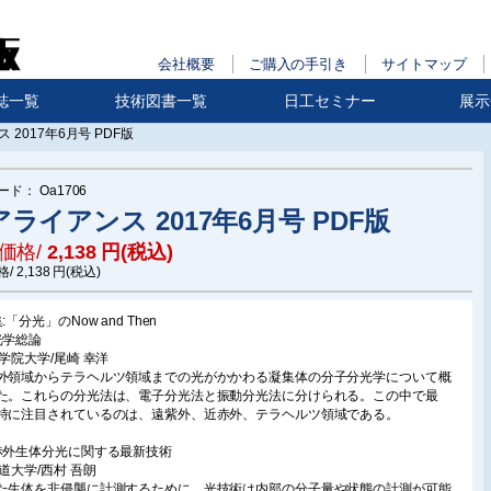
会社概要
ご購入の手引き
サイトマップ
誌一覧
技術図書一覧
日工セミナー
展示
 2017年6月号 PDF版
ード：
Oa1706
ライアンス 2017年6月号 PDF版
価格/
2,138
円(税込)
格/
2,138
円(税込)
:「分光」のNow and Then
光学総論
西学院大学/尾崎 幸洋
外領域からテラヘルツ領域までの光がかかわる凝集体の分子分光学について概
た。これらの分光法は、電子分光法と振動分光法に分けられる。この中で最
特に注目されているのは、遠紫外、近赤外、テラヘルツ領域である。
赤外生体分光に関する最新技術
海道大学/西村 吾朗
た生体を非侵襲に計測するために、光技術は内部の分子量や状態の計測が可能