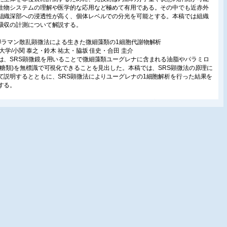
生物システムの理解や医学的な応用など極めて有用である。その中でも近赤外
組織深部への浸透性が高く、個体レベルでの分光を可能とする。本稿では組織
吸収の計測について解説する。
導ラマン散乱顕微法による生きた微細藻類の1細胞代謝物解析
京大学/小関 泰之・鈴木 祐太・脇坂 佳史・合田 圭介
は、SRS顕微鏡を用いることで微細藻類ユーグレナに含まれる油脂やパラミロ
多糖類)を無標識で可視化できることを見出した。本稿では、SRS顕微法の原理に
て説明するとともに、SRS顕微法によりユーグレナの1細胞解析を行った結果を
する。
外分光を用いたシリカガラス表面付近の熱処理に伴う構造変化の解析
大学/葛生 伸
カガラスを酸水素火炎や電気炉で熱処理すると表面付近からOH基出入りを伴う
が見られる。また、OH濃度が異なるシリカガラスを接合したものを熱処理する
リカガラス間でOH基が拡散する。赤外顕微鏡付きの赤外分光光度計を用いたこ
の現象の研究について紹介する。
業・食品加工分野における赤外分光計測とその応用
重大学/橋本 篤・亀岡 孝治・末原憲一郎
生産、加工、流通に至る各段階で食品・農作物の品質を網羅的かつ総合的に把
ることをめざし、その特徴量(表現型)計測への赤外分光センシングの応用例と今
可能性について述べる。
紫外分光法による水・水溶液の測定と分析
国研)農業・食品産業技術総合研究機構/池羽田晶文/関西学院大学/後藤 剛喜