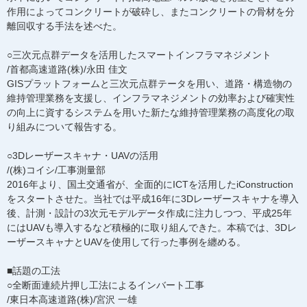
作用によってコンクリートが破砕し、またコンクリートの骨材を分
離回収する手法を述べた。
○三次元点群データを活用したスマートインフラマネジメント
/首都高速道路(株)/永田 佳文
GISプラットフォームと三次元点群テータを用い、道路・構造物の
維持管理業務を支援し、インフラマネジメントの効率および確実性
の向上に資するシステムを用いた新たな維持管理業務の高度化の取
り組みについて報告する。
○3Dレーザースキャナ・UAVの活用
/(株)コイシ/工事測量部
2016年より、国土交通省が、全面的にICTを活用したiConstruction
をスタートさせた。当社では平成16年に3Dレーザースキャナを導入
後、計測・設計の3次元モデルデータ作成に注力しつつ、平成25年
にはUAVも導入するなど積極的に取り組んできた。本稿では、3Dレ
ーザースキャナとUAVを使用して行った事例を纏める。
■話題の工法
○全断面連続片押し工法によるインバート工事
/東日本高速道路(株)/宮沢 一雄