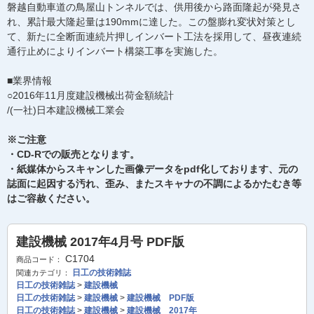
磐越自動車道の鳥屋山トンネルでは、供用後から路面隆起が発見さ
れ、累計最大隆起量は190mmに達した。この盤膨れ変状対策とし
て、新たに全断面連続片押しインバート工法を採用して、昼夜連続
通行止めによりインバート構築工事を実施した。
■業界情報
○2016年11月度建設機械出荷金額統計
/(一社)日本建設機械工業会
※ご注意
・CD-Rでの販売となります。
・紙媒体からスキャンした画像データをpdf化しております、元の
誌面に起因する汚れ、歪み、またスキャナの不調によるかたむき等
はご容赦ください。
建設機械 2017年4月号 PDF版
C1704
商品コード：
日工の技術雑誌
関連カテゴリ：
日工の技術雑誌
>
建設機械
日工の技術雑誌
>
建設機械
>
建設機械 PDF版
日工の技術雑誌
>
建設機械
>
建設機械 2017年