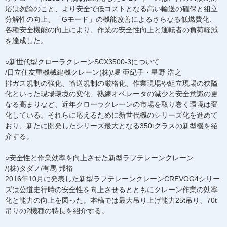
応は勿論のこと、より安全で低コストとなる高い輸送の確保と組立
分解性の向上、「Gモード」の機能改善によるさらなる低燃費化、
各種安全機能の向上により、作業の安全性向上と運転者の負荷軽減
を達成した。
○新世代型クローラクレーンSCX3500-3について
/日立住友重機械建機クレーン(株)/堀 亜紀子・星野 浩之
排ガス規制の強化、輸送規制の厳格化、作業現場や組立現場の狭隘
化といった現場環境の変化、熟練オペレータの減少と安全意識の更
なる高まりなど、近年クローラクレーンの市場を取り巻く環境は変
化している。それらに応えるために新世代機のシリーズ化を進めて
おり、新たに開発したシリーズ最大となる350tクラスの新型機を紹
介する。
○安全性と作業効率を向上させた新型ラフテレーンクレーン
/(株)タダノ/有馬 邦裕
2016年10月に発表した新型ラフテレーンクレーンCREVOG4シリー
ズは公道走行時の安全性を向上させるとともにクレーン作業の効率
化と能力の向上を図った。本稿では最大吊り上げ能力25t吊り、70t
吊りの2機種の特長を紹介する。