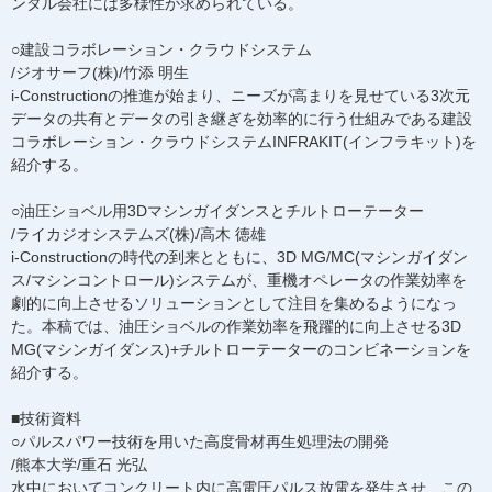
ンタル会社には多様性が求められている。
○建設コラボレーション・クラウドシステム
/ジオサーフ(株)/竹添 明生
i-Constructionの推進が始まり、ニーズが高まりを見せている3次元
データの共有とデータの引き継ぎを効率的に行う仕組みである建設
コラボレーション・クラウドシステムINFRAKIT(インフラキット)を
紹介する。
○油圧ショベル用3Dマシンガイダンスとチルトローテーター
/ライカジオシステムズ(株)/高木 徳雄
i-Constructionの時代の到来とともに、3D MG/MC(マシンガイダン
ス/マシンコントロール)システムが、重機オペレータの作業効率を
劇的に向上させるソリューションとして注目を集めるようになっ
た。本稿では、油圧ショベルの作業効率を飛躍的に向上させる3D
MG(マシンガイダンス)+チルトローテーターのコンビネーションを
紹介する。
■技術資料
○パルスパワー技術を用いた高度骨材再生処理法の開発
/熊本大学/重石 光弘
水中においてコンクリート内に高電圧パルス放電を発生させ、この