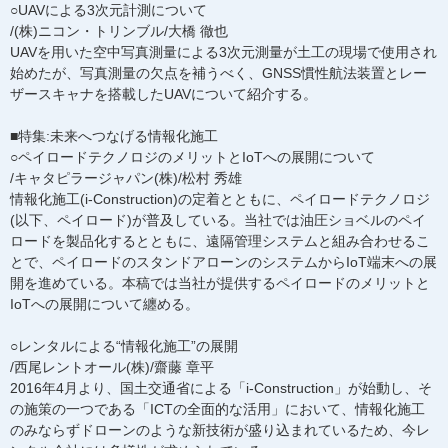
○UAVによる3次元計測について
/(株)ニコン・トリンブル/大橋 徹也
UAVを用いた空中写真測量による3次元測量が土工の現場で使用され
始めたが、写真測量の欠点を補うべく、GNSS慣性航法装置とレー
ザースキャナを搭載したUAVについて紹介する。
■特集:未来へつなげる情報化施工
○ペイロードテクノロジのメリットとIoTへの展開について
/キャタピラージャパン(株)/松村 秀雄
情報化施工(i-Construction)の定着とともに、ペイロードテクノロジ
(以下、ペイロード)が普及している。当社では油圧ショベルのペイ
ロードを製品化するとともに、遠隔管理システムと組み合わせるこ
とで、ペイロードのスタンドアローンのシステムからIoT端末への展
開を進めている。本稿では当社が提供するペイロードのメリットと
IoTへの展開について纏める。
○レンタルによる“情報化施工”の展開
/西尾レントオール(株)/齋藤 章平
2016年4月より、国土交通省による「i-Construction」が始動し、そ
の施策の一つである「ICTの全面的な活用」において、情報化施工
のみならずドローンのような新技術が盛り込まれているため、今レ