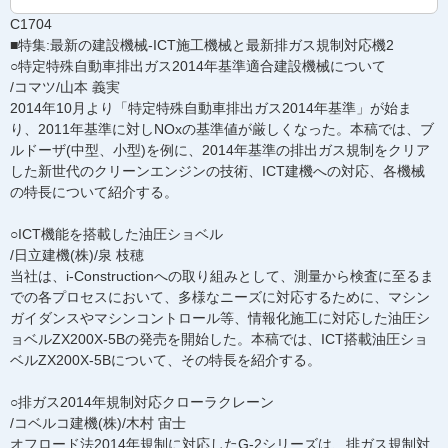
C1704
■特集:最新の建設機械-ICT施工機械と最新排ガス規制対応機2
○特定特殊自動車排出ガス2014年基準適合建設機械について
/コマツ/山本 義実
2014年10月より「特定特殊自動車排出ガス2014年基準」が始ま
り、2011年基準に対しNOxの基準値が厳しくなった。本稿では、ブ
ルドーザ(中型、小型)を例に、2014年基準の排出ガス規制をクリア
した新世代のクリーンエンジンの技術、ICT建機への対応、各機械
の特長について紹介する。
○ICT機能を搭載した油圧ショベル
/日立建機(株)/泉 枝穂
当社は、i-Constructionへの取り組みとして、測量から検査に至るま
での各プロセスにおいて、多様なニーズに対応するために、マシン
ガイダンスやマシンコントロール等、情報化施工に対応した油圧シ
ョベルZX200X-5Bの発売を開始した。本稿では、ICT搭載油圧ショ
ベルZX200X-5Bについて、その特長を紹介する。
○排ガス2014年規制対応クローラクレーン
/コベルコ建機(株)/木村 宙士
オフロード法2014年規制に対応したG-2シリーズは、排ガス規制対