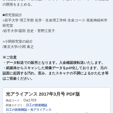
の開発をまとめる。
■研究室紹介
○岩手大学 理工学部 化学・生命理工学科 生命コース 視覚神経科学
研究室
/岩手大学/冨田 浩史・菅野江里子
○小関研究室の紹介
/東京大学/小関 泰之
※ご注意
・データ転送での販売となります。入金確認後転送いたします。
・紙媒体からスキャンした画像データをpdf化しております、元の
誌面に起因する汚れ、歪み、またスキャナの不調によるかたむき等
はご容赦ください。
光アライアンス 2017年3月号 PDF版
Oa1703
商品コード：
日工の技術雑誌
関連カテゴリ：
日工の技術雑誌
>
光アライアンス