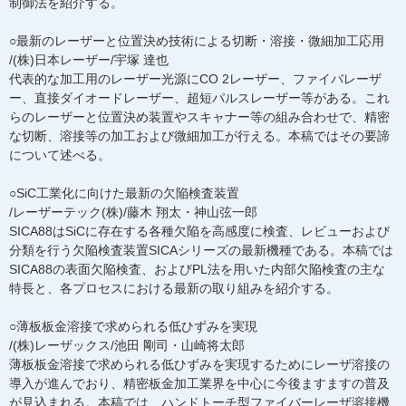
制御法を紹介する。
○最新のレーザーと位置決め技術による切断・溶接・微細加工応用
/(株)日本レーザー/宇塚 達也
代表的な加工用のレーザー光源にCO 2レーザー、ファイバレーザ
ー、直接ダイオードレーザー、超短パルスレーザー等がある。これ
らのレーザーと位置決め装置やスキャナー等の組み合わせで、精密
な切断、溶接等の加工および微細加工が行える。本稿ではその要諦
について述べる。
○SiC工業化に向けた最新の欠陥検査装置
/レーザーテック(株)/藤木 翔太・神山弦一郎
SICA88はSiCに存在する各種欠陥を高感度に検査、レビューおよび
分類を行う欠陥検査装置SICAシリーズの最新機種である。本稿では
SICA88の表面欠陥検査、およびPL法を用いた内部欠陥検査の主な
特長と、各プロセスにおける最新の取り組みを紹介する。
○薄板板金溶接で求められる低ひずみを実現
/(株)レーザックス/池田 剛司・山崎将太郎
薄板板金溶接で求められる低ひずみを実現するためにレーザ溶接の
導入が進んでおり、精密板金加工業界を中心に今後ますますの普及
が見込まれる。本稿では、ハンドトーチ型ファイバーレーザ溶接機