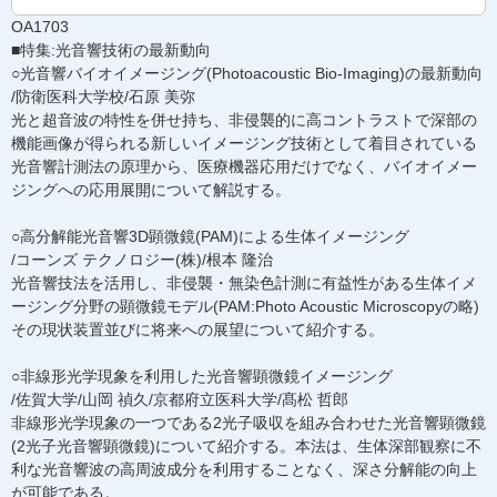
OA1703
■特集:光音響技術の最新動向
○光音響バイオイメージング(Photoacoustic Bio-Imaging)の最新動向
/防衛医科大学校/石原 美弥
光と超音波の特性を併せ持ち、非侵襲的に高コントラストで深部の
機能画像が得られる新しいイメージング技術として着目されている
光音響計測法の原理から、医療機器応用だけでなく、バイオイメー
ジングへの応用展開について解説する。
○高分解能光音響3D顕微鏡(PAM)による生体イメージング
/コーンズ テクノロジー(株)/根本 隆治
光音響技法を活用し、非侵襲・無染色計測に有益性がある生体イメ
ージング分野の顕微鏡モデル(PAM:Photo Acoustic Microscopyの略)
その現状装置並びに将来への展望について紹介する。
○非線形光学現象を利用した光音響顕微鏡イメージング
/佐賀大学/山岡 禎久/京都府立医科大学/髙松 哲郎
非線形光学現象の一つである2光子吸収を組み合わせた光音響顕微鏡
(2光子光音響顕微鏡)について紹介する。本法は、生体深部観察に不
利な光音響波の高周波成分を利用することなく、深さ分解能の向上
が可能である。