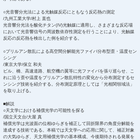
○光音響分光法による光触媒反応にともなう反応熱の測定
/九州工業大学/村上 直也
光音響分光法を酸化チタン(IV)光触媒に適用し、さまざまな反応場
において光音響信号の周波数依存性測定を行うことにより、光触媒
反応の反応熱を検出した例を紹介する。
○ブリルアン散乱による高空間分解能光ファイバ分布型歪・温度セン
シング
/東京大学/保立 和夫
ビル、橋、高速道路、航空機の翼等に光ファイバを張り巡らせ、こ
れに沿う歪や温度をブリルアン散乱特性の変化から分布測定するセ
ンシング技術を紹介する。分布測定原理としては「光相関領域法」
を取り上げる。
■解説
○天文学における補償光学の可能性を探る
/国立天文台/大屋 真
補償光学は光波面の位相ゆらぎを補正して回折限界の角度分解能を
達成する技術である。本稿では天文学への応用に関して、補正対象
の大気ゆらぎ、天文用補償光学の基本構成、今後期待される発展を