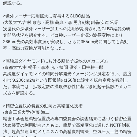
解説する。
○紫外レーザー応用拡大に寄与するCLBO結晶
/大阪大学/吉村 政志・高橋 義典・森 勇介/(株)創晶/安達 宏昭
次世代の深紫外レーザー加工への応用が期待されるCLBO結晶の研
究開発状況を紹介する。ピコ秒レーザー光源の波長変換により
266nm光の高効率変換が実現し、さらに355nm光に関しても高効
率・高出力変換が可能となった。
○高純度ダイヤモンドにおける励起子拡散のメカニズム
/京都大学/中 暢子・森本 光・挾間 優治・田中耕一郎
高純度ダイヤモンドの時間分解発光イメージング測定を行い、温度
4Kで9,200cm2/sという既報値の150倍に達する拡散定数を観測し
た。本稿では、拡散定数の温度依存性に基づき励起子拡散のメカニ
ズムを解説する。
○精密位置決め装置の動向と高精度化技術
/東京工業大学/佐藤 海二
精密工学会超精密位置決め専門委員会の調査結果に基づく精密位置
決め装置の利用動向とともに、簡易で高精度化に適したNCTF制御
法、超高加速直動メカニズムの高精度制御法、空気圧人工筋の精密