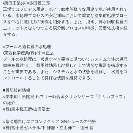
/栗田工業(株)/多田景二郎
工場ではプロセス用途、ボイラ給水等様々な用途で水が使用されて
いる。水処理プロセスの安定運転において重要な凝集前処理プロセ
スを中心に運用法の実例を紹介する。また、用水、排水回収装置の
主ユニットとなりつつある膜分離プロセスの特徴、安定化技術を紹
介する。
○プールろ過装置の水処理
/東西化学産業(株)/平兼正之
プールの水処理は、考慮すべき要点に基づいてシステム全体の処理
効率を最適化し、費用対効果も勘案した上で適切な機器を構成する
ことが重要である。また、システムと水の状態を理解し、水質をコ
ントロールすることで良好な状態を維持できる。
■最新技術情報
○栗本鐵工所開発 鉛フリー銅合金クリカシリーズ「クリカブラス」
の紹介
/(株)栗本鐵工所/山田浩士
○寒冷地向けエアコンノクリア GNシリーズの開発
/(株)富士通ゼネラル/平 律志・立山伸二・徳田 哲