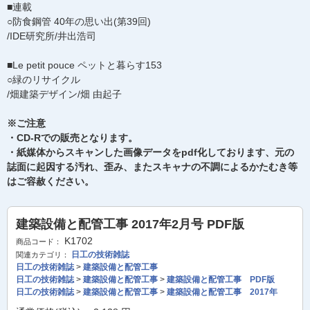
■連載
○防食鋼管 40年の思い出(第39回)
/IDE研究所/井出浩司
■Le petit pouce ペットと暮らす153
○緑のリサイクル
/畑建築デザイン/畑 由起子
※ご注意
・CD-Rでの販売となります。
・紙媒体からスキャンした画像データをpdf化しております、元の
誌面に起因する汚れ、歪み、またスキャナの不調によるかたむき等
はご容赦ください。
建築設備と配管工事 2017年2月号 PDF版
K1702
商品コード：
日工の技術雑誌
関連カテゴリ：
日工の技術雑誌
>
建築設備と配管工事
日工の技術雑誌
>
建築設備と配管工事
>
建築設備と配管工事 PDF版
日工の技術雑誌
>
建築設備と配管工事
>
建築設備と配管工事 2017年