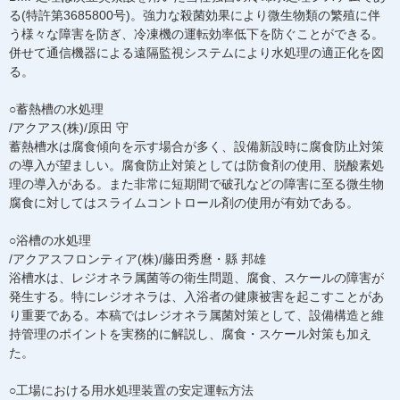
る(特許第3685800号)。強力な殺菌効果により微生物類の繁殖に伴
う様々な障害を防ぎ、冷凍機の運転効率低下を防ぐことができる。
併せて通信機器による遠隔監視システムにより水処理の適正化を図
る。
○蓄熱槽の水処理
/アクアス(株)/原田 守
蓄熱槽水は腐食傾向を示す場合が多く、設備新設時に腐食防止対策
の導入が望ましい。腐食防止対策としては防食剤の使用、脱酸素処
理の導入がある。また非常に短期間で破孔などの障害に至る微生物
腐食に対してはスライムコントロール剤の使用が有効である。
○浴槽の水処理
/アクアスフロンティア(株)/藤田秀麿・縣 邦雄
浴槽水は、レジオネラ属菌等の衛生問題、腐食、スケールの障害が
発生する。特にレジオネラは、入浴者の健康被害を起こすことがあ
り重要である。本稿ではレジオネラ属菌対策として、設備構造と維
持管理のポイントを実務的に解説し、腐食・スケール対策も加え
た。
○工場における用水処理装置の安定運転方法