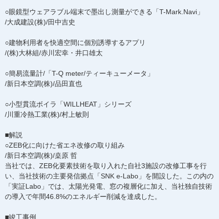
○眼鏡型ウェアラブル端末で墨出し測量ができる「T-Mark.Navi」
/大成建設(株)/田中吉史
○建物利用者を快適空間に個別誘導するアプリ
/(株)大林組/赤川宏幸・井口雄太
○簡易流量計/「T-Q meter/ティーキューメータ」
/新日本空調(株)/品田直也
○小型貫流ボイラ「WILLHEAT」シリーズ
/川重冷熱工業(株)/村上敏則
■解説
○ZEB化に向けた省エネ改修の取り組み
/新日本空調(株)/桒原 哲
当社では、ZEB化要素技術を取り入れた自社3施設の改修工事を行
い、当社技術の主要発信拠点「SNK e-Labo」を開設した。この内の
「実証Labo」では、太陽光発電、窓の複層化に加え、当社独自技術
の導入で年間46.8%のエネルギー削減を達成した。
■竣工事例