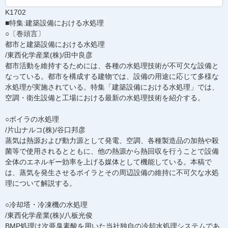
K1702
■特集:建築設備における水処理
○〔巻頭言〕
都市と建築設備における水処理
/東西化学産業(株)/田中良彦
都市活動を維持するためには、各種の水処理技術が不可欠な設備と
なっている。都市を構成する建物では、設備の用途に応じて多様な
水処理が実施されている。特集「建築設備における水処理」では、
空調・衛生設備と工場における最新の水処理技術を紹介する。
○ボイラの水処理
/片山ナルコ(株)/谷口邦彦
蒸気は熱源および動力源として発電、空調、各種製造品の加熱や殺
菌等で使用されるとともに、他の熱源から熱回収を行うことで設備
全体のエネルギー効率を上げる媒体として機能している。本稿で
は、蒸気を発生させるボイラとその周辺設備の維持に不可欠な水処
理について解説する。
○冷却塔・冷凍機の水処理
/東西化学産業(株)/八板光俊
BMP処理は次亜臭素酸を用いた当社独自の冷却水処理システムであ