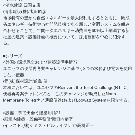
○清水建設 四国支店
/清水建設(株)/太田昭彦
地域特有の豊かな自然エネルギーを最大限利用するとともに、既成
省エネルギー技術や当社開発技術である新しい空調システムを組み
合わせることで、年間一次エネルギー消費量を60%以上削減する新
社屋の建築・設備計画の概要について、採用技術を中心に紹介す
る。
■シリーズ
○外国の環境保全および建築設備事情77
ユニセフの便器再考案チャレンジに基づく2つの水および電気を使用
しない便器
/元(株)森村設計/前島 健
本稿においては、ユニセフのReinvent the Toilet Challenge(RTTC、
便器再考案チャレンジ)と、このチャレンジが助成したNano
Membrane Toilet(ナノ薄膜便器)およびLoowatt Systemを紹介する。
○設備工事で出会う建築用語21
/殿垣内建築・設備事務所/殿垣内恭平
/イラスト:(株)シミズ・ビルライフケア/高橋正一