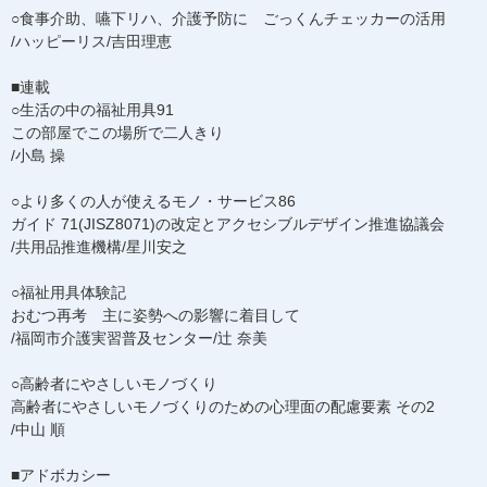
○食事介助、嚥下リハ、介護予防に ごっくんチェッカーの活用
/ハッピーリス/吉田理恵
■連載
○生活の中の福祉用具91
この部屋でこの場所で二人きり
/小島 操
○より多くの人が使えるモノ・サービス86
ガイド 71(JISZ8071)の改定とアクセシブルデザイン推進協議会
/共用品推進機構/星川安之
○福祉用具体験記
おむつ再考 主に姿勢への影響に着目して
/福岡市介護実習普及センター/辻 奈美
○高齢者にやさしいモノづくり
高齢者にやさしいモノづくりのための心理面の配慮要素 その2
/中山 順
■アドボカシー