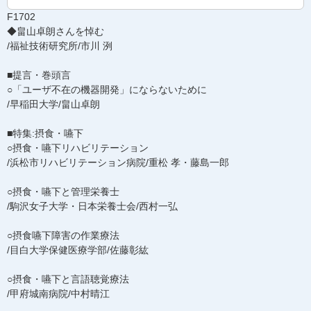
F1702
◆畠山卓朗さんを悼む
/福祉技術研究所/市川 洌
■提言・巻頭言
○「ユーザ不在の機器開発」にならないために
/早稲田大学/畠山卓朗
■特集:摂食・嚥下
○摂食・嚥下リハビリテーション
/浜松市リハビリテーション病院/重松 孝・藤島一郎
○摂食・嚥下と管理栄養士
/駒沢女子大学・日本栄養士会/西村一弘
○摂食嚥下障害の作業療法
/目白大学保健医療学部/佐藤彰紘
○摂食・嚥下と言語聴覚療法
/甲府城南病院/中村晴江