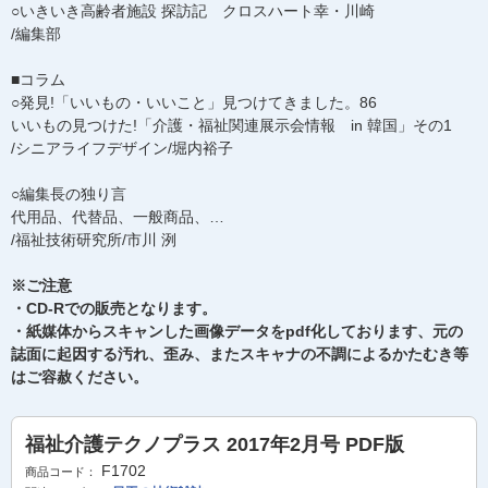
○いきいき高齢者施設 探訪記 クロスハート幸・川崎
/編集部
■コラム
○発見!「いいもの・いいこと」見つけてきました。86
いいもの見つけた!「介護・福祉関連展示会情報 in 韓国」その1
/シニアライフデザイン/堀内裕子
○編集長の独り言
代用品、代替品、一般商品、…
/福祉技術研究所/市川 洌
※ご注意
・CD-Rでの販売となります。
・紙媒体からスキャンした画像データをpdf化しております、元の
誌面に起因する汚れ、歪み、またスキャナの不調によるかたむき等
はご容赦ください。
福祉介護テクノプラス 2017年2月号 PDF版
F1702
商品コード：