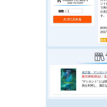
shopping_cart
ADD TO CART
ント
で再
個数：
の充
す。
カゴに入れる
B5
2017
目次
■巻
○中
イン
採用
がで
改訂版 デシカン
とも
販売価格(税込)：
2
のか
“デシカント” と
■中
熱を利用し、適正
○多
術面や市場動向を
地中
内容です。2006
る。
訂しました。
術開
に地