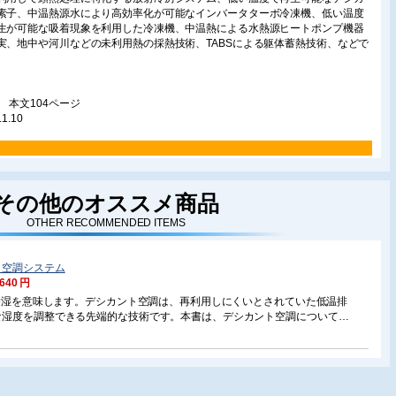
素子、中温熱源水により高効率化が可能なインバータターボ冷凍機、低い温度
生が可能な吸着現象を利用した冷凍機、中温熱による水熱源ヒートポンプ機器
実、地中や河川などの未利用熱の採熱技術、TABSによる躯体蓄熱技術、などで
判 本文104ページ
.1.10
頭言
その他のオススメ商品
温熱の活用の意義/工学院大学/富樫英介
OTHER RECOMMENDED ITEMS
バータ搭載熱源機、潜顕分離空調システム、放射冷暖房システムなど、近年、
が増加している技術の幾つかは「中温熱の活用」という観点から説明すること
きる。本稿では中温熱の活用が積極化されつつある工学的な背景を概説すると
ト空調システム
に、過去の歴史を振り返りつつ、中温熱の活用が今後どのように発達していく
,640 円
を考察する。
は除湿を意味します。デシカント空調は、再利用しにくいとされていた低温排
温熱の採熱技術
な湿度を調整できる先端的な技術です。本書は、デシカント空調について技
様化する地中熱交換方式の概要と特徴/三菱マテリアルテクノ㈱/石上孝
記すだけでなく、これから、この分野に取り組もうとする皆様にお役に立つ
熱利用は国の重要エネルギー政策として位置づけられ大きな注目を集めてい
年に発刊された初版の内容を見直し、事例の追加や技術的な進歩を反映して改
本稿では、近年多様化傾向にある各種熱交換方式の概要と特徴、水平方式の技
発事例、更に、水平方式の実用化事例として、日本で初めて鉄道トンネル事業
中熱が適用された小田急電鉄複々線化事業での導入事例について紹介する。