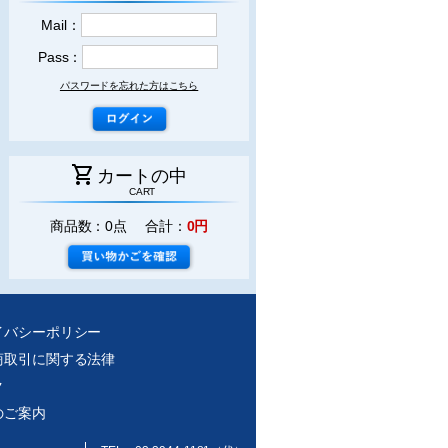
Mail：
Pass：
パスワードを忘れた方はこちら
shopping_cart
カートの中
CART
商品数：0点 合計：
0円
イバシーポリシー
商取引に関する法律
ク
のご案内