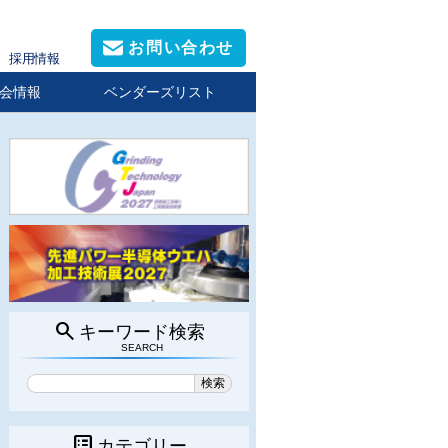
お問い合わせ
採用情報
会情報
ベンダーズリスト
search
キーワード検索
SEARCH
list_alt
カテゴリー