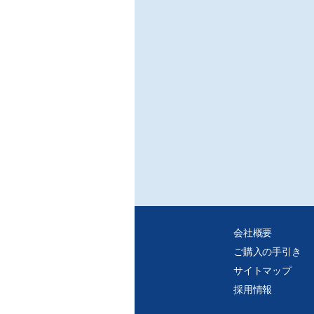
介す
○放
高温
射(
○低
デシ
用」
工場
本稿
○デ
デシ
各種
る。
わせ
○温
工業
会社概要
建築
ご購入の手引き
する
た“
サイトマップ
採用情報
○高
室内