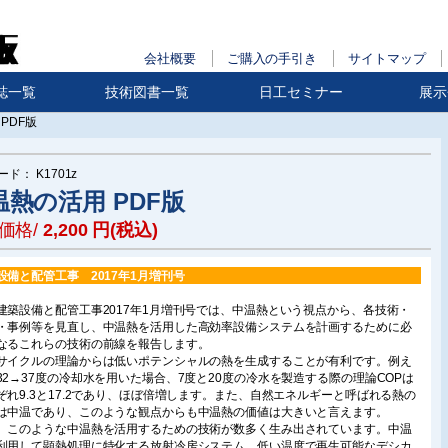
会社概要
ご購入の手引き
サイトマップ
誌一覧
技術図書一覧
日工セミナー
展示
PDF版
ード：
K1701z
温熱の活用 PDF版
価格/
2,200
円(税込)
設備と配管工事 2017年1月増刊号
建築設備と配管工事2017年1月増刊号では、中温熱という視点から、各技術・
・事例等を見直し、中温熱を活用した高効率設備システムを計画するために必
なるこれらの技術の前線を報告します。
サイクルの理論からは低いポテンシャルの熱を生成することが有利です。例え
32→37度の冷却水を用いた場合、7度と20度の冷水を製造する際の理論COPは
ぞれ9.3と17.2であり、ほぼ倍増します。また、自然エネルギーと呼ばれる熱の
は中温であり、このような観点からも中温熱の価値は大きいと言えます。
、このような中温熱を活用するための技術が数多く生み出されています。中温
利用して顕熱処理に特化する放射冷房システム、低い温度で再生可能なデシカ