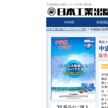
月刊技術誌と技術セミナーの日本工業出版
HOME
技術雑
日本工業出版ウェブサイトTOP
>
中温熱の活用 
商品コ
中
販売
建築
月刊
製品
要と
冷凍
ば、
それ
多く
近年
商品のご購入
熱を