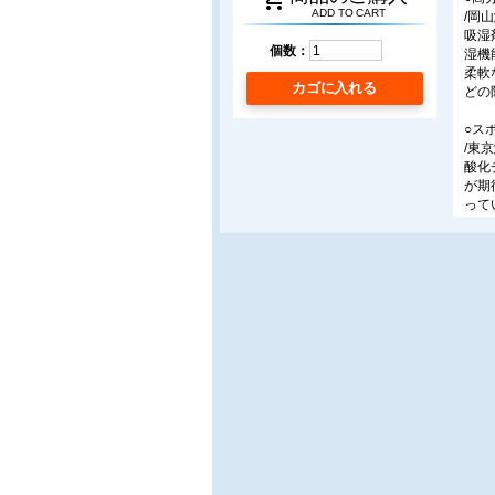
ADD TO CART
/岡山
吸湿
個数：
湿機
柔軟
カゴに入れる
どの
○ス
/東京
酸化
が期
って
用し
とし
○稚
/北
固体
点空
ス材
ント
無機
/(
デシ
につ
は耐