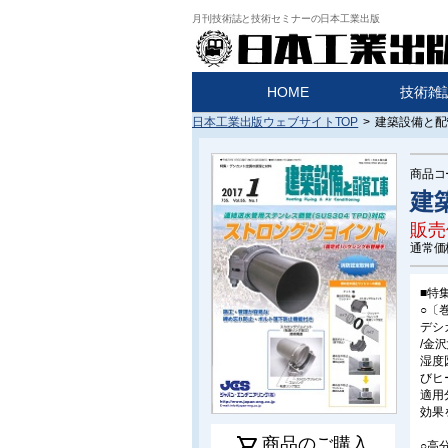
月刊技術誌と技術セミナーの日本工業出版
HOME
技術雑
日本工業出版ウェブサイトTOP
>
建築設備と配管
商品コ
建築
販売
通常価
■特
○〔
デシ
/金
湿度
びヒ
適用
効果
shopping_cart
商品のご購入
○高