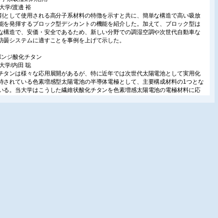
大学/渡邊 裕
剤として使用される高分子系材料の特徴を示すと共に、簡単な構造で高い吸放
能を発揮するブロック型デシカントの機能を紹介した。加えて、ブロック型は
な構造で、安価・安全であるため、新しい分野での調湿空調や次世代自動車な
防曇システムに適すことを事例を上げて示した。
ポンジ酸化チタン
大学/内田 聡
チタンは様々な応用展開があるが、特に近年では次世代太陽電池として実用化
待されている色素増感型太陽電池の半導体電極として、主要構成材料の1つとな
いる。当大学はこうした繊維状酸化チタンを色素増感太陽電池の電極材料に応
、高効率化の検討を行ってきた。本稿では長繊維状酸化チタンの新たな応用例
て、再生可能な除湿剤としての特性に関して概説する。
内層珪質頁岩の固体デシカントロータへの適用
海道大学/長野克則
デシカントロータを用いた除湿空調は厳しい湿度制御が求められる空間や低露
間を必要とする産業空調で導入が増えてきている。本稿では、天然メソポーラ
料としての稚内層珪質頁岩の性質と吸放湿性能、および珪質頁岩含有デンシカ
ロータのデシカント換気装置への適用について紹介する。
系吸放湿材料「ハスクレイ」
国研)産業技術総合研究所/鈴木正哉
カント空調用吸着剤の一つである、粘土系多孔質材料「ハスクレイ(HASClay)」
いて、合成法および構造とともに、低温再生性を含めた水蒸気吸着性能さらに
熱性について紹介する。