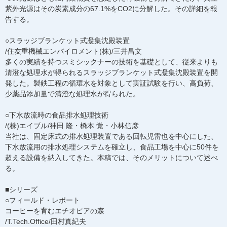
紫外光源はその炭素成分の67.1%をCO2に分解した。その詳細を報
告する。
○スラッジブランケット式凝集沈殿装置
/住友重機械エンバイロメント(株)/三井昌文
多くの実績を持つスミシックナーの技術を基礎として、従来よりも
清澄な処理水が得られるスラッジブランケット式凝集沈殿装置を開
発した。製鉄工程の循環水を対象として実証試験を行い、高負荷、
少薬品添加量で清澄な処理水が得られた。
○下水放流時の食品排水処理技術
/(株)エイブル/神田 隆・橋本 覚・小林信彦
当社は、固定床式の排水処理装置である回転児雷也を中心にした、
下水放流用の排水処理システムを確立し、食品工場を中心に50件を
超える設備を納入してきた。本稿では、そのメリットについて述べ
る。
■シリーズ
○フィールド・レポート
コーヒーを育むエチオピアの森
/T.Tech.Office/田村真紀夫