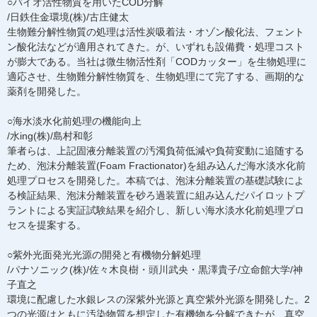
○バイオ活性物質を用いたCOD分解
/日鉄住金環境(株)/古庄健太
生物難分解性物質の処理は活性炭吸着法・オゾン酸化法、フェント
ン酸化法などが適用されてきた。が、いずれも設備費・処理コスト
が膨大である。当社は微生物活性剤「CODカッター」を生物処理に
適応させ、生物難分解性物質を、生物処理にて完了する、画期的な
薬剤を開発した。
○海水淡水化前処理の機能向上
/水ing(株)/島村和彰
筆者らは、上記固液分離装置の汚濁負荷低減や負荷変動に追随する
ため、泡沫分離装置(Foam Fractionator)を組み込んだ海水淡水化前
処理プロセスを開発した。本稿では、泡沫分離装置の基礎試験によ
る検証結果、泡沫分離装置を砂ろ過装置に組み込んだパイロットプ
ラントによる実証試験結果を紹介し、新しい海水淡水化前処理プロ
セスを提案する。
○紫外光面発光光源の開発と有機物分解処理
/パナソニック(株)/佐々木良樹・頭川武央・黒澤貴子/立命館大学/神
子直之
環境に配慮した水銀レスの深紫外光源と真空紫外光源を開発した。2
つの光源はともに汚染物質を想定した有機物を分解できたが、真空