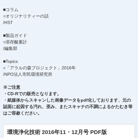
■コラム
○オリジナリティーの話
/HST
■製品ガイド
○溶存酸素計
/編集部
■Topics
○「アラルの森プロジェクト」2016年
/NPO法人市民環境研究所
※ご注意
・CD-Rでの販売となります。
・紙媒体からスキャンした画像データをpdf化しております、元の
誌面に起因する汚れ、歪み、またスキャナの不調によるかたむき等
はご容赦ください。
環境浄化技術 2016年11・12月号 PDF版