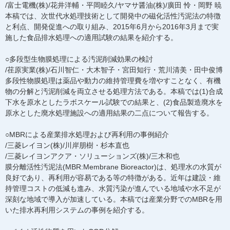
/富士電機(株)/花井洋輔・平岡睦久/ヤマサ醤油(株)/廣田 怜・岡野 暁
本稿では、次世代水処理技術として開発中の磁化活性汚泥法の特徴
と利点、開発促進への取り組み、2015年6月から2016年3月まで実
施した食品排水処理への適用試験の結果を紹介する。
○多段型生物膜処理による汚泥削減効果の検討
/荏原実業(株)/石川智仁・大木智子・宮田知行・荒川清美・田中俊博
多段性物膜処理は薬品や動力の維持管理費を増やすことなく、有機
物の分解と汚泥削減を両立させる処理方法である。本稿では(1)合成
下水を原水としたラボスケール試験での結果と、(2)食品製造廃水を
原水とした廃水処理施設への適用結果の二点について報告する。
○MBRによる産業排水処理および再利用の事例紹介
/三菱レイヨン(株)/川岸朋樹・杉本直也
/三菱レイヨンアクア・ソリューションズ(株)/三木和也
膜分離活性汚泥法(MBR:Membrane Bioreactor)は、処理水の水質が
良好であり、再利用が容易である等の特徴がある。近年は建設・維
持管理コストの低減も進み、水質汚染が進んでいる地域や水不足が
深刻な地域で導入が加速している。本稿では産業分野でのMBRを用
いた排水再利用システムの事例を紹介する。