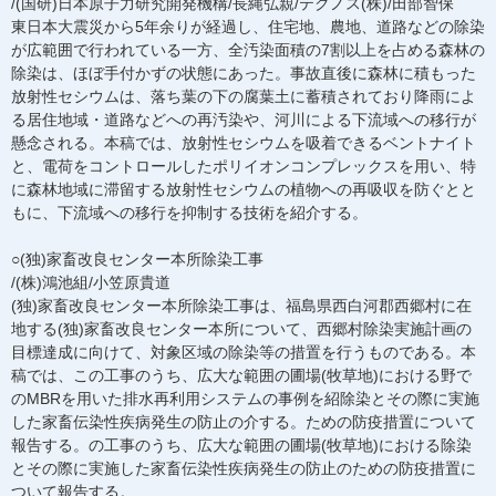
/(国研)日本原子力研究開発機構/長縄弘親/テクノス(株)/田部智保
東日本大震災から5年余りが経過し、住宅地、農地、道路などの除染
が広範囲で行われている一方、全汚染面積の7割以上を占める森林の
除染は、ほぼ手付かずの状態にあった。事故直後に森林に積もった
放射性セシウムは、落ち葉の下の腐葉土に蓄積されており降雨によ
る居住地域・道路などへの再汚染や、河川による下流域への移行が
懸念される。本稿では、放射性セシウムを吸着できるベントナイト
と、電荷をコントロールしたポリイオンコンプレックスを用い、特
に森林地域に滞留する放射性セシウムの植物への再吸収を防ぐとと
もに、下流域への移行を抑制する技術を紹介する。
○(独)家畜改良センター本所除染工事
/(株)鴻池組/小笠原貴道
(独)家畜改良センター本所除染工事は、福島県西白河郡西郷村に在
地する(独)家畜改良センター本所について、西郷村除染実施計画の
目標達成に向けて、対象区域の除染等の措置を行うものである。本
稿では、この工事のうち、広大な範囲の圃場(牧草地)における野で
のMBRを用いた排水再利用システムの事例を紹除染とその際に実施
した家畜伝染性疾病発生の防止の介する。ための防疫措置について
報告する。の工事のうち、広大な範囲の圃場(牧草地)における除染
とその際に実施した家畜伝染性疾病発生の防止のための防疫措置に
ついて報告する。