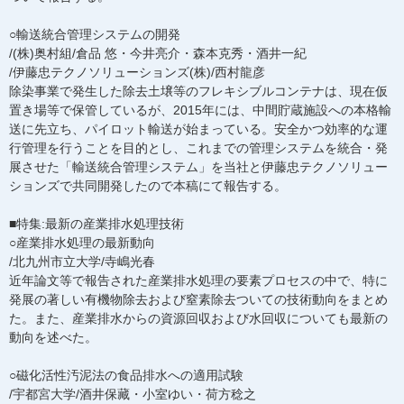
○輸送統合管理システムの開発
/(株)奥村組/倉品 悠・今井亮介・森本克秀・酒井一紀
/伊藤忠テクノソリューションズ(株)/西村龍彦
除染事業で発生した除去土壌等のフレキシブルコンテナは、現在仮
置き場等で保管しているが、2015年には、中間貯蔵施設への本格輸
送に先立ち、パイロット輸送が始まっている。安全かつ効率的な運
行管理を行うことを目的とし、これまでの管理システムを統合・発
展させた「輸送統合管理システム」を当社と伊藤忠テクノソリュー
ションズで共同開発したので本稿にて報告する。
■特集:最新の産業排水処理技術
○産業排水処理の最新動向
/北九州市立大学/寺嶋光春
近年論文等で報告された産業排水処理の要素プロセスの中で、特に
発展の著しい有機物除去および窒素除去ついての技術動向をまとめ
た。また、産業排水からの資源回収および水回収についても最新の
動向を述べた。
○磁化活性汚泥法の食品排水への適用試験
/宇都宮大学/酒井保藏・小室ゆい・荷方稔之