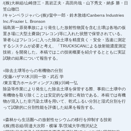
/(株)大林組/山崎啓三・黒岩正夫・高田尚哉・山下秀文・納多 勝・日
笠山徹巳
/キャンベラジャパン(株)/畠中一郎・鈴木敦雄/Canberra Industries
Inc./Frazier L. Bronson
福島第一原発事故により発生した放射性物質を含む土壌は各地の仮
置き場に大型土嚢袋(フレコン)等に入れた状態で保管されている。
筆者らはフレコンに入った除染土壌を精度良く・安全・迅速に測定
するシステムが必要と考え、「TRUCKSCANによる放射能濃度測定
技術」を開発した。本稿ではこの技術概要を紹介するとともに実証
試験の結果について報告する。
○除去土壌等からの有機物の分別
/安藤ハザマ/木川田一弥・武石 学
/東京電力ホールディングス(株)/川崎一弘
除染等作業により発生した除去土壌を保管する際、事前に土壌中の
有機物を取り除くことは安定的な保管に有効である。本稿では有機
物が混入した非汚染土壌を用いて、乾式ふるい分別と湿式分別を行
って試験的に分別性能を評価した結果を報告する。
○森林から生活圏への放射性セシウムの移行を抑制する技術
/(株)熊谷組/田邉大次郎・横塚 享/茨城大学/熊沢紀之