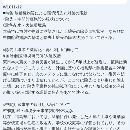
W1611-12
■特集:放射性物質による環境汚染と対策の現状
○除染・中間貯蔵施設の現状について
/環境省 水・大気環境局
本稿では放射性物質に汚染された土壌等の除染進捗状況、ならびに
中間貯蔵施設の整備と除去土壌等の輸送状況について述べる。
○除去土壌等の減容化・再生利用に向けて
/(国研)国立環境研究所/大迫政浩
東日本大震災・原発災害が発生してから5年以上が経過し、復興は新
たなステージに入っている。計画に基づく福島県の除染措置を28年
度中に終了させ、次のステップに進まなければならない。復興を妨
げる課題はいまだ山積しているが、ここでは除染により生じた除去
土壌、および除染廃棄物の焼却減容化により生じた焼却残渣の今後
の取り扱いに関する課題に焦点をあてて述べる。
○中間貯蔵事業の取り組み等について
/中間貯蔵・環境安全事業(株)/鈴木克彦
現在、福島県においては、除染に伴い発生した大量の土壌や廃棄物
等が仮置場や住宅の敷地内、学校の校庭等に保管されており、その
早期の搬出が福島の復旧・復興に向けた大きな課題となっている。