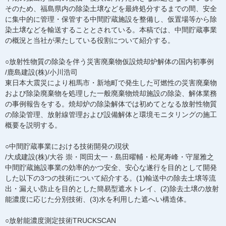
そのため、福島県内の除染土壌などを最終処分するまでの間、安全
に集中的に管理・保管する中間貯蔵施設を整備し、仮置場等から除
染土壌などを輸送することとされている。本稿では、中間貯蔵事業
の概況と当社が果たしている役割について紹介する。
○放射性物質の除染を伴う災害廃棄物仮設焼却炉解体の国内初事例
/鹿島建設(株)/小川浩司
東日本大震災により相馬市・新地町で発生した可燃性の災害廃棄物
および除染廃棄物を処理した一般廃棄物焼却施設の除染、解体業務
の事例報告をする。焼却炉の除染解体では初めてとなる放射性物質
の除染管理、放射線管理および設備解体と環境モニタリングの施工
概要を説明する。
○中間貯蔵事業における技術開発の現状
/大成建設(株)/大谷 崇・岡田太一・島田曜輔・松尾寿峰・守屋雅之
中間貯蔵施設事業の効率的かつ安全、安心な遂行を目的として開発
した以下の3つの技術について紹介する。(1)輸送中の除去土壌等流
出・漏えい防止を目的とした簡易型遮水トレイ、(2)除去土壌の放射
能濃度に応じた分別技術、(3)水を利用した遮へい構造体。
○放射能濃度測定技術TRUCKSCAN