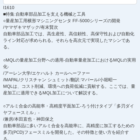
I1610
■特集:自動車部品加工を支える機械と工具
○量産加工用横形マシニングセンタ FF-5000シリーズの開発
/ヤマザキマザック/有末賢次
自動車部品加工では、高生産性、高信頼性、高保守性および自動化
ライン対応が求められる。それらを高次元で実現したマシンであ
る。
○MQLの量産加工分野への適用-自動車量産加工におけるMQLの実用
化-
/アーレン大学/エケハルト カールへーファー
/MAPAL/クリスチャン シュミット/翻訳:マパール/小堀昭一
MQLは、コスト削減、環境への負荷低減に貢献する。ここでは、量
産加工に適用できるMQL加工について解説する。
○アルミ合金の高能率・高精度平面加工-ろう付けタイプ「多刃ダイ
ヤフェースミル」-
/兼房/本田直也・神田保之
自動車部品に多いアルミ合金を高能率に、高精度に加工するための
多刃(PCD)フェースミルを開発した。その特徴と使い方を紹介す
る。