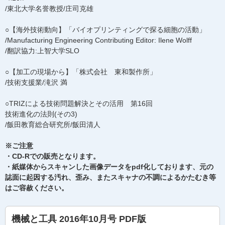
/東北大学名誉教授/庄司克雄
○【海外技術動向】「バイオプリンティングで探る細胞の活動」
/Manufacturing Engineering Contributing Editor: Ilene Wolff
/翻訳協力:上智大学SLO
○【加工の現場から】「株式会社 東和製作所」
/技術支援業/滝沢 満
○TRIZによる技術問題解決とその活用 第16回
技術進化の法則(その3)
/飯田教育総合研究所/飯田清人
※ご注意
・CD-Rでの販売となります。
・紙媒体からスキャンした画像データをpdf化しております、元の
誌面に起因する汚れ、歪み、またスキャナの不調によるかたむき等
はご容赦ください。
機械と工具 2016年10月号 PDF版