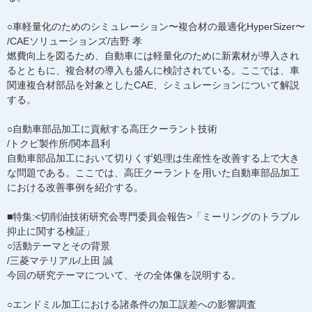
○車軽量化のためのシミュレーション〜複合材の最適化HyperSizer〜
/CAEソリューションズ/吉野 孝
燃費向上を図るため、自動車には軽量化のために新素材が導入され
るとともに、複合材の導入も盛んに検討されている。ここでは、車
関連複合材部品を対象としたCAE、シミュレーションについて解説
する。
○自動車部品加工に貢献する高圧クーラント技術
/トクピ製作所/関本昌利
自動車部品加工において切りくず処理は生産性を改善する上で大き
な問題である。ここでは、高圧クーラントを用いた自動車部品加工
における改善事例を紹介する。
■特集:<切削油技術研究会専門委員会報告>「ミーリングのトラブル
抑止に関する検証」
○活動テーマとその背景
/三菱マテリアル/上田 誠
今回の研究テーマについて、その全体像を説明する。
○エンドミル加工における諸条件の加工誤差への影響調査