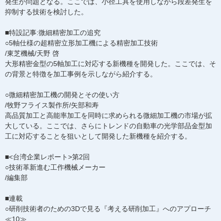
発生が問題となる。ここでは、小径工具を使用しながら段差発生を
抑制する技術を検討した。
■特設記事:微細精密加工の追究
○5軸仕様の超精密立形加工機による精密加工技術
/東芝機械/天野 啓
大形精密金型の5軸加工に対応する新機種を開発した。ここでは、そ
の背景と特徴を加工事例を示しながら紹介する。
○微細精密加工機の開発とその使い方
/牧野フライス製作所/矢部和寿
高品質加工と高能率加工を同時に求められる微細加工機の市場が拡
大している。ここでは、さらにトレンドの自動車の光学部品金型加
工に対応することを狙いとして開発した新機種を紹介する。
■<台湾企業レポート>第2回
○技術革新進む工作機械メーカー
/編集部
■連載
○研削技術者のための3Dで見る『考える研削加工』へのアプローチ
≪10≫