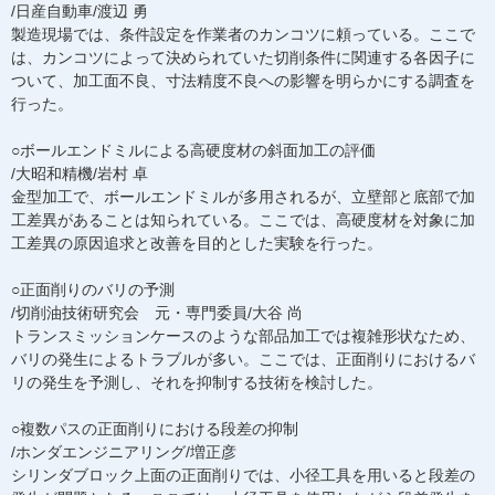
/日産自動車/渡辺 勇
製造現場では、条件設定を作業者のカンコツに頼っている。ここで
は、カンコツによって決められていた切削条件に関連する各因子に
ついて、加工面不良、寸法精度不良への影響を明らかにする調査を
行った。
○ボールエンドミルによる高硬度材の斜面加工の評価
/大昭和精機/岩村 卓
金型加工で、ボールエンドミルが多用されるが、立壁部と底部で加
工差異があることは知られている。ここでは、高硬度材を対象に加
工差異の原因追求と改善を目的とした実験を行った。
○正面削りのバリの予測
/切削油技術研究会 元・専門委員/大谷 尚
トランスミッションケースのような部品加工では複雑形状なため、
バリの発生によるトラブルが多い。ここでは、正面削りにおけるバ
リの発生を予測し、それを抑制する技術を検討した。
○複数パスの正面削りにおける段差の抑制
/ホンダエンジニアリング/増正彦
シリンダブロック上面の正面削りでは、小径工具を用いると段差の