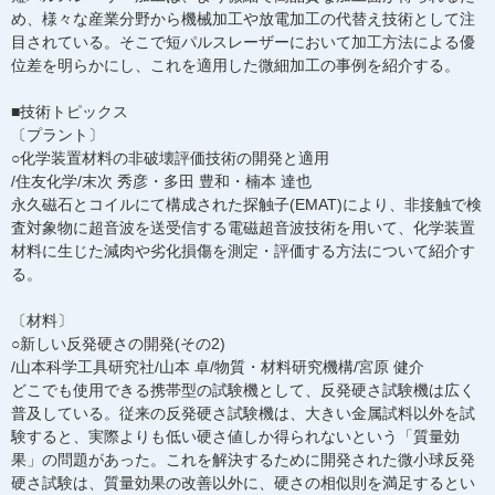
め、様々な産業分野から機械加工や放電加工の代替え技術として注
目されている。そこで短パルスレーザーにおいて加工方法による優
位差を明らかにし、これを適用した微細加工の事例を紹介する。
■技術トピックス
〔プラント〕
○化学装置材料の非破壊評価技術の開発と適用
/住友化学/末次 秀彦・多田 豊和・楠本 達也
永久磁石とコイルにて構成された探触子(EMAT)により、非接触で検
査対象物に超音波を送受信する電磁超音波技術を用いて、化学装置
材料に生じた減肉や劣化損傷を測定・評価する方法について紹介す
る。
〔材料〕
○新しい反発硬さの開発(その2)
/山本科学工具研究社/山本 卓/物質・材料研究機構/宮原 健介
どこでも使用できる携帯型の試験機として、反発硬さ試験機は広く
普及している。従来の反発硬さ試験機は、大きい金属試料以外を試
験すると、実際よりも低い硬さ値しか得られないという「質量効
果」の問題があった。これを解決するために開発された微小球反発
硬さ試験は、質量効果の改善以外に、硬さの相似則を満足するとい