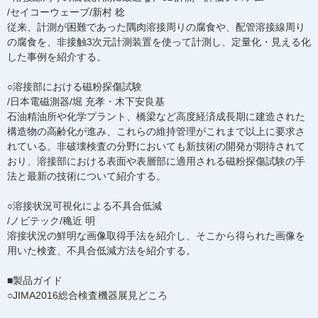
/セイコーウェーブ/新村 稔
従来、計測が困難であった隅肉溶接周りの腐食や、配管溶接線周り
の腐食を、非接触3次元計測装置を使って計測し、定量化・見える化
した事例を紹介する。
○溶接部における磁粉探傷試験
/日本電磁測器/堀 充孝・木下安良基
石油精油所や化学プラント、橋梁など高度経済成長期に建造された
構造物の高齢化が進み、これらの維持管理がこれまで以上に要求さ
れている。非破壊検査の分野においても新技術の開発が期待されて
おり、溶接部における表面や表層部に適用される磁粉探傷試験の手
法と最新の技術について紹介する。
○溶接状況可視化による不具合低減
/ノビテック/穐近 明
溶接状況の鮮明な画像取得手法を紹介し、そこから得られた画像を
用いた検査、不具合低減方法を紹介する。
■製品ガイド
○JIMA2016総合検査機器展見どころ