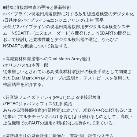
■特集:溶接部検査の手法と最新技術
○パイプライン現地円周溶接部に対する放射線透過検査のデジタル化
/日鉄住金パイプライン&エンジニアリング/上村 晋平
天然ガスパイプラインの現地円周溶接部用デジタルX線検査システ
ム「NSDART」(エヌエス・ダート)を開発した。NSDARTの開発に
おいて検討した要求性能とデジタル検出器の選定、ならびに
NSDARTの概要について報告する。
○高減衰材料溶接部へのDual Matrix Array適用
/オリンパス/山本優一郎
従来難しいとされている高減衰材料溶接部の検査手法として開発さ
れたDual Matrix Arrayプローブの説明と、テストピースを使用した
検証結果を紹介する。
○超音波フェイズドアレイ(PAUT)による溶接部検査
/ZETECジャパンオフィス/江原 英治
あらゆる溶接部検査(内部検査)に於いて、米欧を中心にRTあるいは
従来UT(マルチチャンネルUTを含む)より優れるものとして、高度・
上位機種でのPAUTの適用が積極的に推奨されて来ている。
○溶接線周りの腐食計測に最適な、3D計測・評価システム