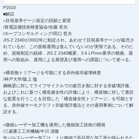
P1610
■解説
○目視基準ゲージ規定の回顧と展望
/発電設備技術検査協会/佐藤 長光
/ホープコンサルティング/田口 哲夫
JIS Z 2340が2002年に制定され、あわせて目視基準ゲージが販売さ
れているが、この規格適用は進んでいないのが実情である。そのた
め、規格制定の経緯、JIS Z 2340概要、3.6 LP/mm要求の根拠、適
用への取組み、適用による展望及び適用への課題について述べる。
○構造物トリアージを可能にする赤外線非破壊検査
/神戸大学/阪上 隆
鋼橋梁に対してライフサイクルでの疲労き裂に対する非破壊評価、
およびこれに基づく構造健全性の評価により、構造物に対して適切
な処置を行うことを目指した「構造健全性トリアージ」を可能とす
る、赤外線サーモグラフィ非破壊評価法とその適用事例について解
説する。
○微細レーザー加工機を適用した微細加工技術の開発
/三菱重工工作機械/中川 清隆
短パルスレーザー加工は、より微細で高品質な加工面が得られるた