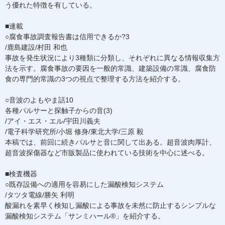
う優れた特徴を有している。
■連載
○腐食事故調査報告書は信用できるか?3
/鹿島建設/村田 和也
事故を発生状況により3種類に分類し、それぞれに異なる情報収集方
法を示す。腐食事故の要因を一般的常識、建築設備の常識、腐食防
食の専門的常識の3つの視点で整理する方法を紹介する。
○音波のよもやま話10
各種パルサーと探触子からの音(3)
/アイ・エス・エル/宇田川義夫
/電子科学研究所/小堀 修身/東北大学/三原 毅
本稿では、前回に続きパルサと音に関して出ある。超音波肉厚計、
超音波探傷器など市販製品に使われている技術を中心に述べる。
■検査機器
○既存設備への適用を容易にした漏酸検知システム
/タツタ電線/勝矢 利明
酸漏れを素早く検知し漏酸による事故を未然に防止するシンプルな
漏酸検知システム「サンミハール®」を紹介する。