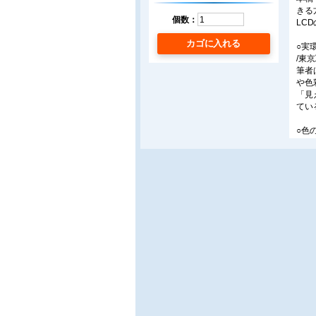
きる
個数：
LC
カゴに入れる
○実
/東
筆者
や色
「見
てい
○色
/山
本稿
差、
○不
/スタ
自動
続け
不快
■解
○中
今後
工や
る紫