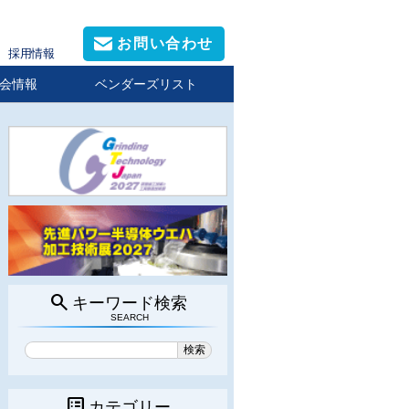
お問い合わせ
採用情報
会情報
ベンダーズリスト
search
キーワード検索
SEARCH
list_alt
カテゴリー