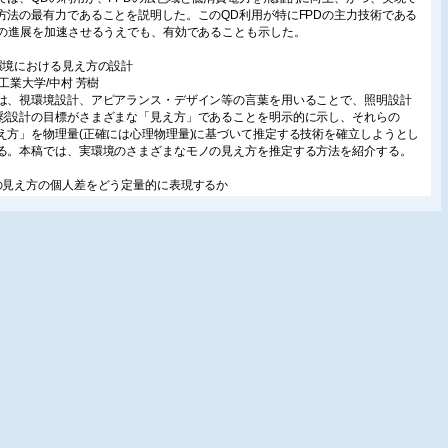
方法の最有力であることを説明した。このQD利用が特にFPDの主力技術である
Dの進展を加速させるうえでも、有効であることも示した。
環境における見え方の設計
京工業大学/中村 芳樹
は、視環境設計、アピアランス・デザイン等の言葉を用いることで、照明設計
彩設計の目標がさまざまな「見え方」であることを明示的に示し、それらの
え方」を物理量(正確には心理物理量)に基づいて推定する技術を確立しようとし
る。本稿では、実環境のさまざまなモノの見え方を推定する方法を紹介する。
の見え方の個人差をどう定量的に表現するか
形大学/山内 泰樹
では、色の見え方の個人差をどのようにして表すか、等色関数に関する個人
および色の見えを測定したいくつかの研究について紹介する。
快グレアの定量化と自動車灯体
ンレー電気(株)/木村 能子
車灯体分野において、不快グレアは商品性を左右する重要な要素として研究が
られてきた。本稿では、自動車灯体の代表的な光学技術に対して近年行われた
グレアの定量的な検証を紹介している。
説
性粒子ビームによる原子層加工・堆積プロセス/東北大学/寒川 誠二
の超先端半導体デバイスでは表面欠陥の生成を極力抑制した原子層レベルの加
堆積プロセスが必要になる。中性粒子ビームプロセスはプラズマから照射され
外線や電荷蓄積を極限まで抑え、原子層レベルの理想的な表面反応が可能であ