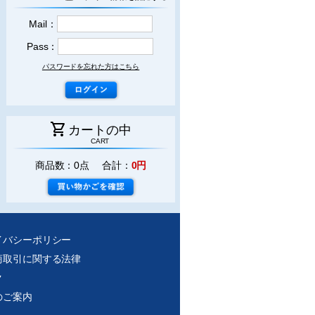
Mail：
Pass：
パスワードを忘れた方はこちら
shopping_cart
カートの中
CART
商品数：0点 合計：
0円
イバシーポリシー
商取引に関する法律
ク
のご案内