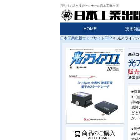
月刊技術誌と技術セミナーの日本工業出版
HOME
技術雑
日本工業出版ウェブサイトTOP
>
光アライアンス
商品コ
光ア
販売
通常価
■特
○〔
/宇
感性
どと
か、
○量
shopping_cart
商品のご購入
/NS
ADD TO CART
本稿