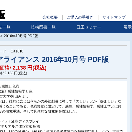
会社概要
ご購入の手引き
サイトマップ
誌一覧
技術図書一覧
日工セミナー
展示
 2016年10月号 PDF版
ード：
Oa1610
ライアンス 2016年10月号 PDF版
価格/
2,138
円(税込)
格/
2,138
円(税込)
集:感性と色彩
総論〕感性情報学と色
都宮大学/阿山みよし
とは、端的に言えば何らかの外部刺激に対して「美しい」とか「好ましい」な
感じることである。色彩知覚に限定して、感性、感性情報学、感性工学とは何
その研究手法、そして具体的な研究例を概説した。
子ドット液晶ディスプレイ
マテリアルズ(株)/宮永 昭治
では、QDの利用が、FPDの広色域と低消費電力を飛躍的に向上、かつ、実現で