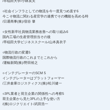
/早稲田大学/小林英夫
○社会インフラとしての物流を今一度見つめ直す6
今こそ物流に関わる産官学の連携でその機能を高める時
/日通商事(株)/宿谷 肇
○女性新卒社員物流業務改善への取り組み6
国内工場の生産管理担当その後
/早稲田大学ビジネススクール/山本真衣子
○物流行政の変遷5
国際物流行政のこれまでとこれから
/運輸新聞(株)/野田裕之
○インテグレーターのSCM 5
インテグレーターはプラットフォーマー
/三井倉庫ロジスティクス(株)/松川健一
○3PL業者と荷主企業の関係性への考察5
荷主企業から見た3PLの上手な使い方
/(株)ロジクリエイト/武田浩一