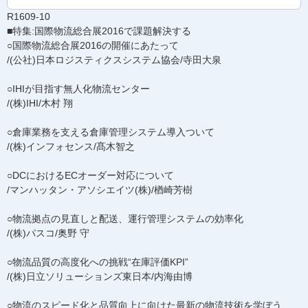
R1609-10
■特集:国際物流総合展2016で課題解決する
○国際物流総合展2016の開催にあたって
/(公社)日本ロジスティクスシステム協会/寺田大泉
○IHIが目指す無人化物流センター
/(株)IHI/木村 翔
○倉庫業務を支える倉庫管理システム導入ついて
/(株)インフォセンス/髙木智之
○DCにおけるECオーダー対応について
/マンハッタン・アソシエイツ(株)/楢崎芳樹
○物流拠点の見直しと配送、運行管理システムの効率化
/(株)パスコ/奥野 守
○物流品質の高度化への挑戦“在庫評価KPI”
/(株)日立ソリューションズ東日本/内海由博
○物流のスピード化と品質向上に向けた最新の物流技術を学ぼう