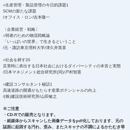
○生産管理・製品管理の今日的課題1
SCMの新たな課題
/オフイス・ロン/吉本隆一
〔企業経営・戦略〕
○弱者のための物流戦略論
「いっぱいの世界」で生きるということ
/元・諏訪東京理科大学/津久井英喜
○社会を耕す20
災害時に表出する日本社会におけるダイバーシティの本音と実態
/日本マネジメント総合研究所(同)/戸村智憲
○建設コンサルタント秘話1
高速道路の開通がもたらす産業ポテンシャルの向上
/(株)建設技術研究所/山田敏之
※ご注意
・CD-Rでの販売となります。
・紙媒体からスキャンした画像データをpdf化しております、元の
誌面に起因する汚れ、歪み、またスキャナの不調によるかたむき等