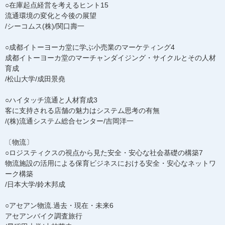
○在庫起点経営を考えるヒント15
流通環境の変化と今後の展望
/シーコムス(株)/関口壽一
○成都イトーヨーカ堂に学ぶ小売業のマーケティング4
成都イトーヨーカ堂のマーチャンダイジング・サイクルとその人材
育成
/松山大学/成田景堯
○ハイタッチ流通と人材育成3
客に支持される店舗の魅力はシステム思考の有無
/(株)流通システム総合センター/吉岡洋一
〔物流〕
○ロジスティクスの視点から見た安全・安心な社会基礎の構築7
物流施設の活用による保育ビジネスにおける安全・安心なネットワ
ーク構築
/日本大学/鈴木邦成
○アセアン物流.過去・現在・未来6
アセアンバイク調査旅行