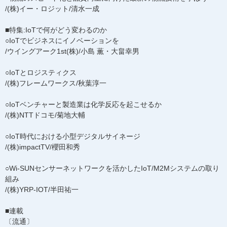
/(株)イー・ロジット/清水一成
■特集:IoTで何がどう変わるのか
○IoTでビジネスにイノベーションを
/ウイングアーク1st(株)/小島 薫・大畠幸男
○IoTとロジスティクス
/(株)フレームワークス/秋葉淳一
○IoTベンチャーと製造業は化学反応を起こせるか
/(株)NTTドコモ/菊地大輔
○IoT時代における小型デジタルサイネージ
/(株)impactTV/櫻田和秀
○Wi-SUNセンサーネットワークを活かしたIoT/M2Mシステムの取り
組み
/(株)YRP-IOT/半田祐一
■連載
〔流通〕