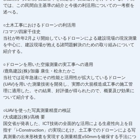
では、この民間自主基準の紹介と今後の利活用についての一考察を
述べる。
○土木工事におけるドローンの利活用
/コマツ/四家千佳史
当社が昨年2月より開始しているドローンによる建設現場の現況測量
を中心に、建設現場が抱える諸問題解決のための取り組みについて
紹介する。
○ドローンを用いた空撮測量の実工事への適用
/鹿島建設(株)/加藤 康生・松永たかこ
当社では近年急速にその性能と活用性が拡大しているドローン
(UAV)を用いた測量技術を開発し、実際の大規模造成工事の施工管
理に適用した。その結果、好評価が得られたので、概要及び効果に
ついて紹介する。
○UAVを使った写真測量精度の検証
/大成建設(株)/高橋 要
国交省が発表した、ICT技術の全面的な活用による生産性向上を目
指す「i-Construction」の実現にむけ、土工事でのドローンによる写
真測量の出来形検査を実現する測量精度±50mmを確保する手法につ