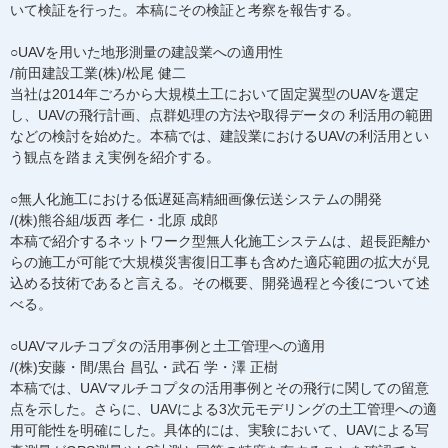
いて検証を行った。本稿にその検証と考察を報告する。
○UAVを用いた地形測量の建設業への適用性
/前田建設工業(株)/松尾 健二
当社は2014年ごろから大規模土工において固定翼型のUAVを選定
し、UAVの飛行計画、点群処理の方法や取得データの 利活用の範囲
などの検討を始めた。本稿では、建設業におけるUAVの利活用とい
う観点を踏まえ実例を紹介する。
○無人化施工における低遅延高精細画像伝送システムの開発
/(株)熊谷組/坂西 孝仁・北原 成郎
本稿で紹介するネットワーク型無人化施工システムは、超長距離か
らの施工が可能で大規模災害復旧工事も含めた適応範囲の拡大が見
込める技術であると言える。その概要、開発過程と今後について述
べる。
○UAVマルチコプタの活用事例と土工管理への適用
/(株)安藤・間/黒台 昌弘・武石 学・澤 正樹
本稿では、UAVマルチコプタの活用事例とその飛行に関しての留意
点を示した。さらに、UAVによる3次元モデリングの土工管理への適
用可能性を明確にした。具体的には、実験において、UAVによる写