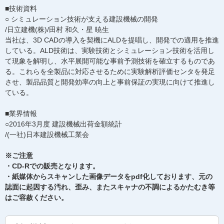
■技術資料
○ シミュレーション技術が支える建設機械の開発
/日立建機(株)/田村 和久・星 暁生
当社は、3D CADの導入を契機にALDを提唱し、開発での適用を推進
している。ALD技術は、実験技術とシミュレーション技術を活用し
て現象を解明し、水平展開可能な事前予測技術を確立するものであ
る。これらを全製品に対応させるために実験解析評価センタを発足
させ、製品品質と開発効率の向上と事前保証の実現に向けて推進し
ている。
■業界情報
○2016年3月度 建設機械出荷金額統計
/(一社)日本建設機械工業会
※ご注意
・CD-Rでの販売となります。
・紙媒体からスキャンした画像データをpdf化しております、元の
誌面に起因する汚れ、歪み、またスキャナの不調によるかたむき等
はご容赦ください。