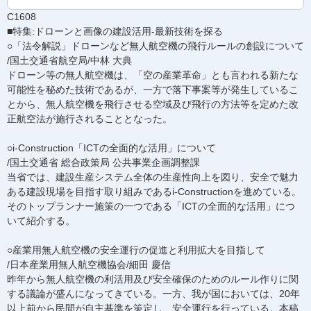
C1608
■特集:ドローンと画像の建設活用-最新技術を探る
○「法令解説」ドローンなど無人航空機の飛行ルールの創設について
/国土交通省航空局/中林 大典
ドローン等の無人航空機は、「空の産業革命」とも言われる新たな
可能性を秘めた技術であるが、一方で落下事案等が発生しているこ
とから、無人航空機を飛行させる空域及び飛行の方法等を定めた改
正航空法が施行されることとなった。
○i-Construction「ICTの全面的な活用」について
/国土交通省 総合政策局 公共事業企画調整課
当省では、建設生産システム全体の生産性向上を図り、安全で魅力
ある建設現場を目指す取り組みであるi-Constructionを進めている。
そのトップランナー施策の一つである「ICTの全面的な活用」につ
いて紹介する。
○産業用無人航空機の安全運行の促進と利用拡大を目指して
/日本産業用無人航空機協会/細田 慶信
昨年から無人航空機の利活用及び安全確保のためのルール作りに関
する議論が盛んになってきている。一方、我が国においては、20年
以上前から民間が自主基準を策定し、安全運行を行っている。本稿