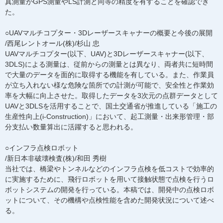
真測量がGPS測量やLS計測と同等の精度を有することを確認でき
た。
○UAVマルチコプター・3Dレーザースキャナーの概要と今後の展開
/西尾レントオール(株)/杉山 忠
UAVマルチコプター(以下、UAV)と3Dレーザースキャナー(以下、
3DLS)による測量は、従前からの測量とは異なり、両者共に短時間
で大量のデータを面的に取得する機能を有している。また、作業員
が立ち入れない様な危険な箇所での計測が可能で、安全性と作業効
率を大幅に向上させた。取得したデータを3次元の点群データとして
UAVと3DLSを活用することで、国土交通省が推進している「施工の
生産性向上(i-Construction)」において、起工測量・出来形管理・部
分支払い数量算出に活躍すると思われる。
○インフラ点検ロボット
/新日本非破壊検査(株)/和田 秀樹
当社では、橋梁やトンネルなどのインフラ点検を低コストで効率的
に実施するために、飛行ロボットを用いて接触状態で点検を行うロ
ボットシステムの開発を行っている。本稿では、開発中の点検ロボ
ットについて、その機構や点検性能を含めた開発状況について述べ
る。