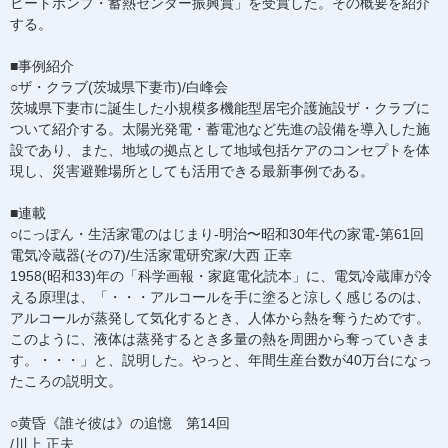
ヒートポンプ・蓄熱センター振興賞」を受賞した。その概要を紹介
する。
■事例紹介
○ザ・クラブ(茨城県下妻市)/白峰会
茨城県下妻市に誕生した小規模多機能型居宅介護施設ザ・クラブに
ついて紹介する。太陽光発電・蓄電池など先進の設備を導入した施
設であり、また、地域の拠点として地域包括ケアのコンセプトを体
現し、災害避難場所としても活用できる最新事例である。
■連載
○にっぽん・生活家電のはじまり-明治〜昭和30年代の家電-第61回
電気冷蔵器(その7)/生活家電研究家/大西 正幸
1958(昭和33)年の「科学画報・家庭電化読本」に、電気冷蔵庫が冷
える原理は、「・・・アルコールを手に塗ると涼しく感じるのは、
アルコールが蒸発して気化するとき、人体から熱を奪うためです。
このように、液体は蒸発するとき多量の熱を周囲から奪っていきま
す。・・・」と、説明した。やっと、年間生産台数が40万台になっ
たころの説明文。
○黄昏《誰そ彼は》の追憶 第14回
/川上 正夫