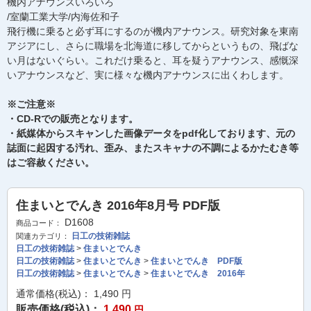
機内アナウンスいろいろ
/室蘭工業大学/内海佐和子
飛行機に乗ると必ず耳にするのが機内アナウンス。研究対象を東南
アジアにし、さらに職場を北海道に移してからというもの、飛ばな
い月はないぐらい。これだけ乗ると、耳を疑うアナウンス、感慨深
いアナウンスなど、実に様々な機内アナウンスに出くわします。
※ご注意※
・CD-Rでの販売となります。
・紙媒体からスキャンした画像データをpdf化しております、元の
誌面に起因する汚れ、歪み、またスキャナの不調によるかたむき等
はご容赦ください。
住まいとでんき 2016年8月号 PDF版
D1608
商品コード：
日工の技術雑誌
関連カテゴリ：
日工の技術雑誌
>
住まいとでんき
日工の技術雑誌
>
住まいとでんき
>
住まいとでんき PDF版
日工の技術雑誌
>
住まいとでんき
>
住まいとでんき 2016年
通常価格(税込)：
1,490
円
販売価格(税込)：
1,490
円