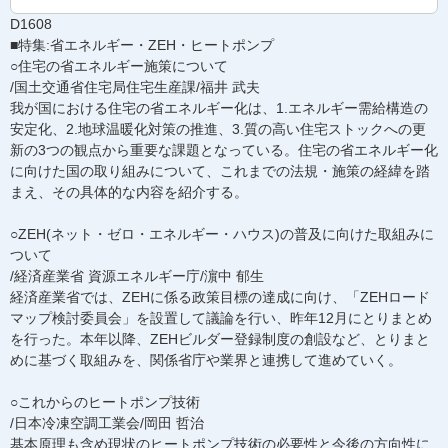
D1608
■特集:省エネルギー・ZEH・ヒートポンプ
○住宅の省エネルギー施策について
/国土交通省住宅局住宅生産課/福井 武夫
我が国における住宅の省エネルギー化は、1.エネルギー需給構造の
安定化、2.地球温暖化対策の推進、3.質の高い住宅ストックへの更
新の3つの観点から重要な課題となっている。住宅の省エネルギー化
に向けた国の取り組みについて、これまでの法規・施策の経緯を踏
まえ、その具体的な内容を紹介する。
○ZEH(ネット・ゼロ・エネルギー・ハウス)の普及に向けた取組みに
ついて
/経済産業省 資源エネルギー庁/濵中 郁生
経済産業省では、ZEHに係る政策目標の達成に向け、「ZEHロード
マップ検討委員会」を設置して議論を行い、昨年12月にとりまとめ
を行った。本年以降、ZEHビルダー登録制度の創設など、とりまと
めに基づく取組みを、関係省庁や業界と連携して進めていく。
○これからのヒートポンプ技術
/日本冷凍空調工業会/岡田 哲治
基本原理も含め現状のヒートポンプ技術の必要性と今後の方向性に