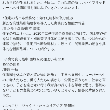
れる世代が生まれました。今回は、これ以降の新しいハイブリッド
カーへの技術応用を順にみていきたいと思います。
○住宅の省エネ義務化に向けた建材の取り組み
新たな高性能断熱建材を導入した実務的な性能の報告
/ヨシモト企画/由本 達雄
住宅の省エネ化は、2020年に基準適合義務化に向けて、国土交通省
をはじめ関連省庁・団体等で具体的に動き出している。今回からの
連載では特に「住宅用の断熱建材」に絞って、関連業界の動きや具
体的な新商品等について紹介する。
○子育て真っ最中!団塊Jr.の住まい考 118
昼間の世界
/藤原 千秋
保育園を休んだ娘と買い物に出歩く、平日の昼日中。スーパーの中
のご老人たちと、働く人たちの姿から、労働と言うもの、社会と言
うもの、子ども達と老い行く我が身の行く末を筆者は思う。邪気の
ない子どもの言葉とのなにげないやりとりから、解答の片鱗を得た
小文。
○にっこり・びっくり・たっぷりアジア 第45回