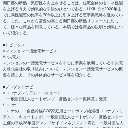
開口部の断熱・気密性を向上させることは、住宅全体の省エネ性能
を上げるうえで効果的な手段のひとつである。LIXILでは2020年ま
でに高性能窓の比率を70%以上に引き上げる窓事業戦略を進めてい
る。また、これから需要の高まる開口部の断熱リフォームに対し
て、様々な商品を用意している。本稿では各商品の説明と効果につ
いて紹介する。
■トピックス
○マンション一括受電サービス
/中央電力
マンションの一括受電サービスを中心に事業を展開している中央電
力株式会社の取り組みについて、マンション一括受電サービスの概
要を踏まえ、その具体的なサービス等を紹介する。
■プロダクトナビ
○コロナプレミアムエコキュート
「一般財団法人ヒートポンプ・蓄熱センター振興賞」受賞
/コロナ
コロナの、「自然冷媒CO2家庭用ヒートポンプ給湯機コロナプレミ
アムエコキュート」が、一般財団法人ヒートポンプ・蓄熱センター
主催の平成28年度デマンドサイドマネジメント表彰「一般財団法人