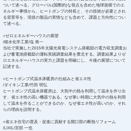
ついて述べる。グローバル(国際的)な視点も含めた地球規模でのエ
ネルギー事情から、ヒートポンプの特長と、その技術が必要とされ
る背景等を、現状の製品の実情なども含めて、課題と方向性につい
て述べる。
○ゼロエネルギーハウスの展望
/積水化学工業/塩 将一
当社で実施した2015年太陽光発電システム搭載邸の電力収支調査お
よび蓄電池搭載邸の運転実績調査結果を豊北する。調査結果よりゼ
ロエネルギーハウスの実力と課題を明確にし、今後の展望について
記述する。
○ヒートポンプ式温水床暖房の仕組みと省エネ性
/ダイキン工業/竹田 明弘
ヒートポンプ式温水床暖房は、大気中の熱を利用して温水を作り出
す、省エネ性の高い機器である。なぜ寒い時期に大気中の熱を利用
して温水を作ることができるのか、なぜ省エネ性が高いのか、それ
らの理由を説明する。
○省エネ住宅の普及・促進に貢献する開口部の断熱リフォーム
/LIXIL/宮部 一也