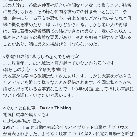
老の人達は、茶飲み仲間や話合い仲間などと称して集うことが時折
に見受けられる。その様な仲間を求めての付き合いとは別に、余
命、余生に対する不安や恐怖心、身上安堵などから老い身なれど再
縁の機会を求めたり、縁づけなどがされる。しかし老い人の再縁
は、端に若者の恋愛感情での結びつきとは異なり、老い身の双方に
絡められた諸々の複雑な要因があり、それを如何に解すかに関わる
ことがあり、端に男女の縁結びとはならないのだ。
○常識?非常識?暮らしのなんでも研究室
ここ数百年、この地域は地震が起きていないから安心です!
/暮らしの安心・安全研究家/室 龍二
大地震から学べる教訓はたくさんあります。しかし大震災が起きる
とメディアを通して様々なことが発信されます。今回は私たちが常
識だと思っている基本的なことで、1つ早めに訂正してほしい常識に
ついて検証していきたいと思います。
○でんきと自動車 Design Thinking
電気自動車の成り立ち3
/九州大学/尾方 義人
1997年、トヨタ自動車株式会社がハイブリッド自動車「プリウス」
が発表されました。ようやく現在につづく第2世代電気自動車と呼ば