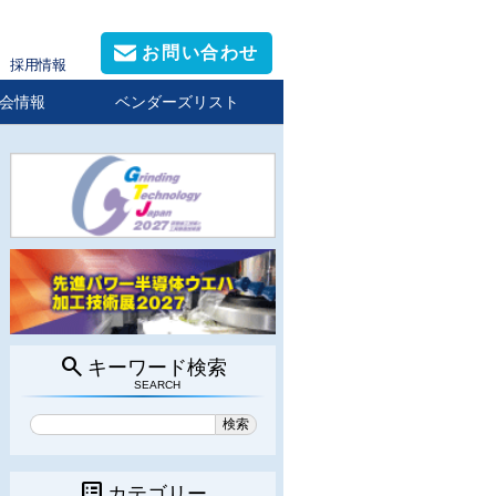
お問い合わせ
採用情報
会情報
ベンダーズリスト
search
キーワード検索
SEARCH
list_alt
カテゴリー