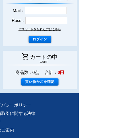
Mail：
Pass：
パスワードを忘れた方はこちら
shopping_cart
カートの中
CART
商品数：0点 合計：
0円
イバシーポリシー
商取引に関する法律
ク
のご案内