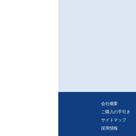
○プ
/藤
○プ
/ポ
○こ
/(株
○助
/鈴
■特
○プ
※ご
・C
・紙
れ、
会社概要
ご購入の手引き
サイトマップ
採用情報