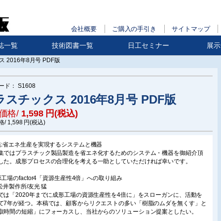
会社概要
ご購入の手引き
サイトマップ
誌一覧
技術図書一覧
日工セミナー
展示
 2016年8月号 PDF版
ード：
S1608
スチックス 2016年8月号 PDF版
価格/
1,598
円(税込)
格/
1,598
円(税込)
集:省エネ生産を実現するシステムと機器
集ではプラスチック製品製造を省エネ化するためのシステム・機器を御紹介頂
した。成形プロセスの合理化を考える一助としていただければ幸いです。
形工場のfactor4「資源生産性4倍」への取り組み
)松井製作所/友光 猛
では「2020年までに成形工場の資源生産性を4倍に」をスローガンに、活動を
て7年が経つ。本稿では、顧客からリクエストの多い「樹脂のムダを無くす」と
取時間の短縮」にフォーカスし、当社からのソリューション提案としたい。