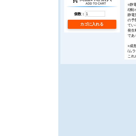
ADD TO CART
○静
/(
個数：
静電
の予
カゴに入れる
てい
発生
であ
○成
/ム
これ
に収
て、
「G
○安
/(株)
19
ル化
長期
る。
○ト
/(
Ta
役立