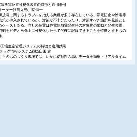
電気放電位置可視化装置の特徴と適用事例
株)オーケー社鹿児島/川辺健一
気放電に関するトラブルを抱える業種が多く存在している。帯電防止や除電等
防策が導入されているが、対策が不十分だったり、対策すべき箇所を見落とし
るケースもある。当社の装置は静電気放電発生時の対象物の挙動と発生位置、
時刻をビデオ画像上に可視化した形で的確に記録できることを特徴とするもの
る。
形工場生産管理システムの特徴と適用効果
ラテック情報システム(株)/臼田 豊
からのものづくり現場では、いかに信頼性の高いデータを簡単・リアルタイム
集し、分析できるかが重要となる。本稿ではこの課題に対する当社の取組とし
成形工場生産管理システム「MICS7」と成形業統合生産管理システム
MICS」を紹介する。
全データシート(SDS)の作成ツールの特徴と活用事例
UL Japan/岡本 隆
80年以降、急激に化学品に対する規制が増加しまたサプライチェーンのグローバ
が進む中、危険有害性情報の伝達の必要性に迫られている。本稿では煩雑化・
化する安全データシート(SDS)の作成業務を支援する2種類のツールを紹介す
ラブル対策ツールの特徴と適用事例
株)イマジオム/高木太郎
rgetWatcherは、偶発的に発生する生産ラインや製造機械のトラブルの原因究明に
つカメラシステムである。本稿では製品としてのTargetWatcherを紹介し、それ