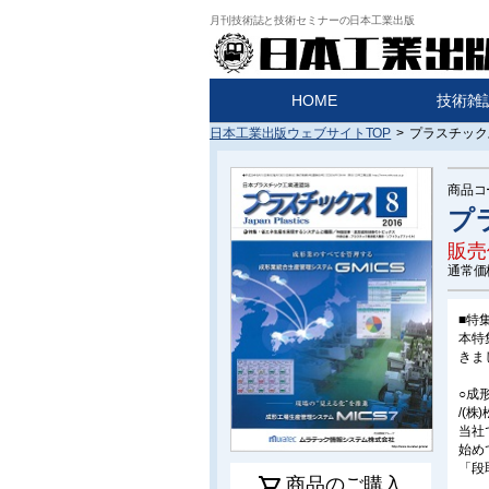
月刊技術誌と技術セミナーの日本工業出版
HOME
技術雑
日本工業出版ウェブサイトTOP
>
プラスチックス
商品コ
プラ
販売
通常価
■特
本特
きま
○成
/(株
当社
始め
「段
shopping_cart
商品のご購入