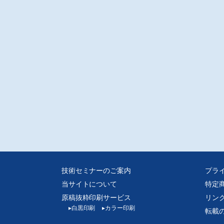
ラスチック成形における不安定流動の制御 第42回
山ポリマーリサーチ/藤山光美
ラスチック技術者のための特許講座 第4回
リマー技術コンサルタント/鷲尾裕之
れ、プラスチックで作りました 第6回
)シーエス/松田邦夫
っ人工業デザイナーの独り言 第26回
木英夫
別企画
ラスチック関連輸入機器・ソフトウェア ファイル
注意
D-Rでの販売となります。
媒体からスキャンした画像データをpdf化しております、元の誌面に起因する汚
歪み、またスキャナの不調によるかたむき等はご容赦ください。
技術セミナーのご案内
プラ
当サイトについて
特定
原稿抜粋印刷サービス
リン
▸
白黒印刷
▸
カラー印刷
転載