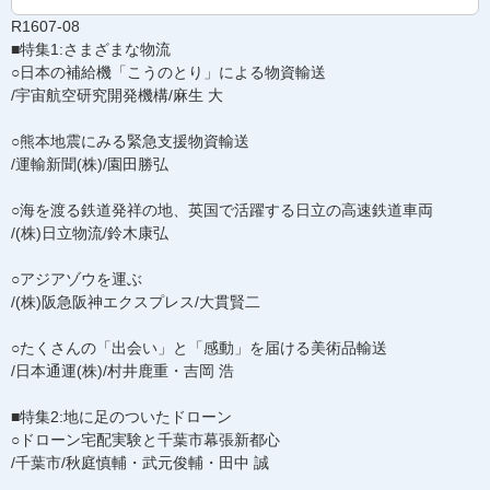
R1607-08
■特集1:さまざまな物流
○日本の補給機「こうのとり」による物資輸送
/宇宙航空研究開発機構/麻生 大
○熊本地震にみる緊急支援物資輸送
/運輸新聞(株)/園田勝弘
○海を渡る鉄道発祥の地、英国で活躍する日立の高速鉄道車両
/(株)日立物流/鈴木康弘
○アジアゾウを運ぶ
/(株)阪急阪神エクスプレス/大貫賢二
○たくさんの「出会い」と「感動」を届ける美術品輸送
/日本通運(株)/村井鹿重・吉岡 浩
■特集2:地に足のついたドローン
○ドローン宅配実験と千葉市幕張新都心
/千葉市/秋庭慎輔・武元俊輔・田中 誠