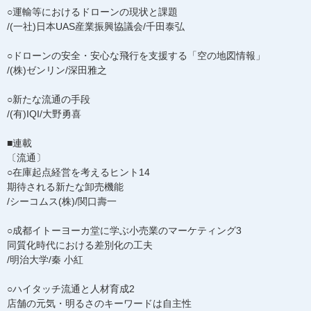
○運輸等におけるドローンの現状と課題
/(一社)日本UAS産業振興協議会/千田泰弘
○ドローンの安全・安心な飛行を支援する「空の地図情報」
/(株)ゼンリン/深田雅之
○新たな流通の手段
/(有)IQI/大野勇喜
■連載
〔流通〕
○在庫起点経営を考えるヒント14
期待される新たな卸売機能
/シーコムス(株)/関口壽一
○成都イトーヨーカ堂に学ぶ小売業のマーケティング3
同質化時代における差別化の工夫
/明治大学/秦 小紅
○ハイタッチ流通と人材育成2
店舗の元気・明るさのキーワードは自主性