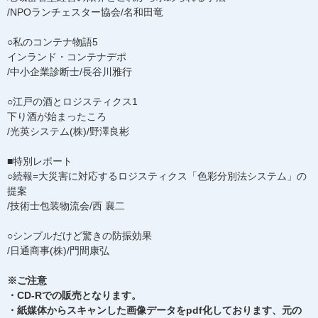
/NPOランチェスター協会/名和田竜
○私のコンテナ物語5
インランド・コンテナデポ
/中小企業診断士/長谷川雅行
○江戸の酒とロジスティクス1
下り酒が始まったころ
/光英システム(株)/野澤良彬
■特別レポート
○続報=大災害に対応するロジスティクス「色彩分別法システム」の
提案
/技術士包装物流会/西 襄二
○シンプルだけど驚きの防振効果
/日通商事(株)/門間康弘
※ご注意
・CD-Rでの販売となります。
・紙媒体からスキャンした画像データをpdf化しております、元の