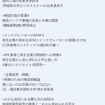
国内工場の生産管理担当
/早稲田大学ビジネススクール/山本真衣子
○物流行政の変遷4
物流インフラ整備の足跡と今後の課題
/運輸新聞(株)/野田裕之
○インテグレーターのSCM 4
荷主企業の求めるSCMとインテグレーターの発展(その3)
/三井倉庫ロジスティクス(株)/松川健一
○3PL業者と荷主企業の関係性への考察4
荷主企業から見た3PLの上手な使い方
/(株)ロジクリエイト/武田浩一
〔企業経営・戦略〕
○弱者のための物流戦略論
通じないのは言葉のせいではない
/元・諏訪東京理科大学/津久井英喜
○小さな会社にみる勝ち方の法則14
地域密着型経営の限界とこれから求められる手法