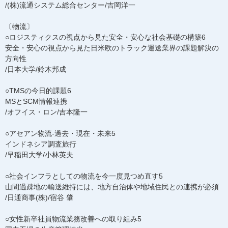
/(株)流通システム総合センター/吉岡洋一
〔物流〕
○ロジスティクスの視点から見た安全・安心な社会基礎の構築6
安全・安心の視点から見た日米欧のトラック運送業界の課題解決の
方向性
/日本大学/鈴木邦成
○TMSの今日的課題6
MSとSCM情報連携
/オフイス・ロン/吉本隆一
○アセアン物流-過去・現在・未来5
インドネシア調査旅行
/早稲田大学/小林英夫
○社会インフラとしての物流を今一度見つめ直す5
山間過疎地の輸送維持には、地方自治体や地域住民との連携が必須
/日通商事(株)/宿谷 肇
○女性新卒社員物流業務改善への取り組み5