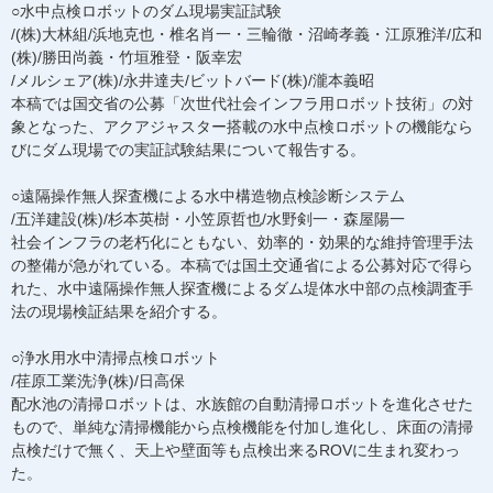
○水中点検ロボットのダム現場実証試験
/(株)大林組/浜地克也・椎名肖一・三輪徹・沼崎孝義・江原雅洋/広和
(株)/勝田尚義・竹垣雅登・阪幸宏
/メルシェア(株)/永井達夫/ビットバード(株)/瀧本義昭
本稿では国交省の公募「次世代社会インフラ用ロボット技術」の対
象となった、アクアジャスター搭載の水中点検ロボットの機能なら
びにダム現場での実証試験結果について報告する。
○遠隔操作無人探査機による水中構造物点検診断システム
/五洋建設(株)/杉本英樹・小笠原哲也/水野剣一・森屋陽一
社会インフラの老朽化にともない、効率的・効果的な維持管理手法
の整備が急がれている。本稿では国土交通省による公募対応で得ら
れた、水中遠隔操作無人探査機によるダム堤体水中部の点検調査手
法の現場検証結果を紹介する。
○浄水用水中清掃点検ロボット
/荏原工業洗浄(株)/日高保
配水池の清掃ロボットは、水族館の自動清掃ロボットを進化させた
もので、単純な清掃機能から点検機能を付加し進化し、床面の清掃
点検だけで無く、天上や壁面等も点検出来るROVに生まれ変わっ
た。