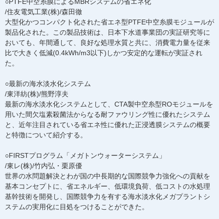
○PTFE中空糸膜によるMBRシステムの省エネ化
/住友電気工業(株)/森田徹
大型化かつコンパクト化された省エネ型PTFE中空糸膜モジュールが
製品化された。この製品技術は、日本下水道事業団の実証研究等に
おいても、年間通して、良好な処理水質と共に、消費電力量を従来
比で大きく低減(0.4kWh/m3以下)しかつ安定的な運転が実証され
た。
○最新の海水淡水化システム
/東洋紡(株)/熊野淳夫
最新の海水淡水化システムとして、CTA製中空糸型ROモジュールを
用いた間欠塩素殺菌法からなる耐ファウリング性に優れたシステム
と、近年注目されている省エネ性に優れた正浸透膜システムの概要
と特徴について紹介する。
○FIRSTプログラム「メガトンウォーターシステム」
/東レ(株)/竹内弘・栗原優
世界の水問題解決とわが国の中長期的な国際競争力強化への貢献を
基本コンセプトに、省エネルギー、低環境負荷、低コストの水処理
基幹技術を開発し、国際競争力を有する海水淡水化メガプラントシ
ステムの実用化に目処をつけることができた。