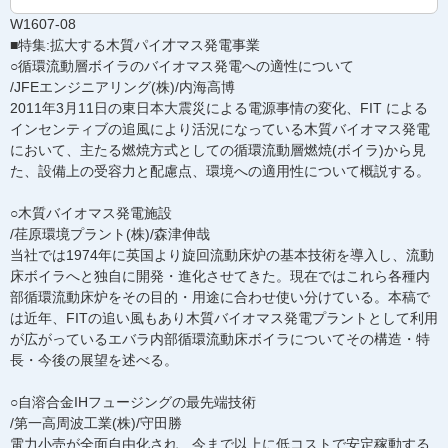
W1607-08
■特集:拡大する木質パイ才マス発電事業
○循環流動層ボイラのバイオマス発電への適性について
/JFEエンジニアリング(株)/内海高博
2011年3月11日の東日本大震災による電源事情の変化、FIT による
インセンティブの追風により活況になっている木質バイオマス発電
において、主たる燃焼方式としての循環流動層燃焼(ボイラ)から見
た、設備上の受容力と配慮点、環境への適用性について概説する。
○木質バイオマス発電施設
/荏原環境プラント(株)/森津伸哉
当社では1974年に英国より旋回流動床炉の基本技術を導入し、流動
床ボイラへと独自に開発・進化させてきた。現在ではこれら各種内
部循環流動床炉をその目的・用途に合わせ使い分けている。本稿で
は近年、FITの追い風もあり木質バイオマス発電プラントとして利用
が広がっているエバラ内部循環流動床ボイラについてその構造・特
長・今後の展望を述べる。
○自溶合金IHフュージングの最先端技術
/第一高周波工業(株)/守田勝
電力小売が全面自由化され、今まで以上に低コストで安定稼動する