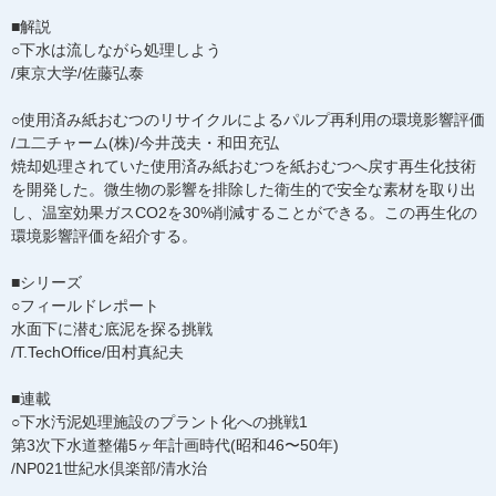
■解説
○下水は流しながら処理しよう
/東京大学/佐藤弘泰
○使用済み紙おむつのリサイクルによるパルプ再利用の環境影響評価
/ユ二チャーム(株)/今井茂夫・和田充弘
焼却処理されていた使用済み紙おむつを紙おむつへ戻す再生化技術
を開発した。微生物の影響を排除した衛生的で安全な素材を取り出
し、温室効果ガスCO2を30%削減することができる。この再生化の
環境影響評価を紹介する。
■シリーズ
○フィールドレポート
水面下に潜む底泥を探る挑戦
/T.TechOffice/田村真紀夫
■連載
○下水汚泥処理施設のプラント化への挑戦1
第3次下水道整備5ヶ年計画時代(昭和46〜50年)
/NP021世紀水倶楽部/清水治