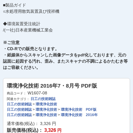
■製品ガイド
○水処理用散気装置及び撹祥機
◆環境装置受注統計
/(一社)日本産業機械工業会
※ご注意
・CD-Rでの販売となります。
・紙媒体からスキャンした画像データをpdf化しております、元の
誌面に起因する汚れ、歪み、またスキャナの不調によるかたむき等
はご容赦ください。
環境浄化技術 2016年7・8月号 PDF版
W1607-08
商品コード：
日工の技術雑誌
関連カテゴリ：
日工の技術雑誌
>
環境浄化技術
日工の技術雑誌
>
環境浄化技術
>
環境浄化技術 PDF版
日工の技術雑誌
>
環境浄化技術
>
環境浄化技術 2016年
通常価格(税込)：
3,326
円
販売価格(税込)：
3,326
円