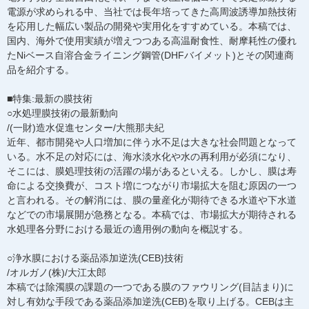
電源が求められる中、当社では長年培ってきた高周波誘導加熱技術
を応用した幅広い製品の開発や実用化をすすめている。本稿では、
国内、海外で使用実績が増えつつある高温耐食性、耐摩耗性の優れ
たNiベース自溶合金ライニング鋼管(DHFバイメット)とその関連商
品を紹介する。
■特集:最新の膜技術
○水処理膜技術の最新動向
/(一財)造水促進センター/大熊那夫紀
近年、都市開発や人口増加に伴う水不足は大きな社会問題となって
いる。水不足の対応には、海水淡水化や水の再利用が必須になり、
そこには、膜処理技術の活躍の場があるといえる。しかし、膜は寿
命による交換費が、コスト増につながり市場拡大を阻む原因の一つ
と言われる。その解消には、膜の量産化が期待できる水道や下水道
などでの市場展開が急務となる。本稿では、市場拡大が期待される
水処理各分野における最近の適用例の動向を概説する。
○浄水膜における薬品添加逆洗(CEB)技術
/オルガノ(株)/大江太郎
本稿では除濁膜の課題の一つである膜のファウリング(目詰まり)に
対し有効な手段である薬品添加逆洗(CEB)を取り上げる。CEBは主