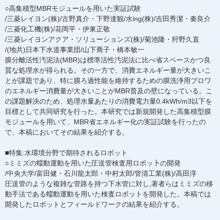
○高集積型MBRモジュールを用いた実証試験
/三菱レイヨン(株)/古野真介・下野達観/水ing(株)/吉田秀潔・秦良介
/三菱化工機(株)/花岡平・伊東正敬
/三菱レイヨンアクア・ソリューションズ(株)/菊池隆・狩野久直
/(地共)日本下水道事業団/山下喬子・橋本敏一
膜分離活性汚泥法(MBR)は標準活性汚泥法に比べ省スペースかつ良
質な処理水が得られる。その一方で、消費エネルギー量が大きいこ
とが課題であり、特に膜ろ過性能を維持するための膜洗浄用ブロワ
のエネルギー消費量が大きいことがMBR普及の壁になっている。こ
の課題解決のため、処理水量あたりの消費電力量0.4kWh/m3以下を
目標として共同研究を行った。本研究では新規開発した高集積型膜
モジュールを用いて、MBR省エネルギー化の実証試験を行ったの
で、本稿においてその結果を紹介する。
■特集:水環境分野で期待されるロボット
○ミミズの蠕動運動を用いた圧送管検査用ロボッ卜の開発
/中央大学/富田健・石川龍太郎・中村太郎/管清工業(株)/高田淳
圧送管のような複雑な管路を持つ下水管に対し,著者らはミミズの移
動手法である蠕動運動を用いた検査ロボットを開発した。本稿では
開発したロボットとフィールドワークの結果を紹介する。