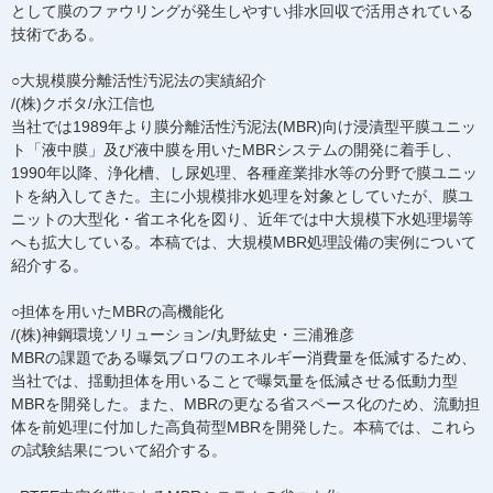
として膜のファウリングが発生しやすい排水回収で活用されている
技術である。
○大規模膜分離活性汚泥法の実績紹介
/(株)クボタ/永江信也
当社では1989年より膜分離活性汚泥法(MBR)向け浸漬型平膜ユニッ
ト「液中膜」及び液中膜を用いたMBRシステムの開発に着手し、
1990年以降、浄化槽、し尿処理、各種産業排水等の分野で膜ユニッ
トを納入してきた。主に小規模排水処理を対象としていたが、膜ユ
ニットの大型化・省エネ化を図り、近年では中大規模下水処理場等
へも拡大している。本稿では、大規模MBR処理設備の実例について
紹介する。
○担体を用いたMBRの高機能化
/(株)神鋼環境ソリューション/丸野紘史・三浦雅彦
MBRの課題である曝気ブロワのエネルギー消費量を低減するため、
当社では、揺動担体を用いることで曝気量を低減させる低動力型
MBRを開発した。また、MBRの更なる省スペース化のため、流動担
体を前処理に付加した高負荷型MBRを開発した。本稿では、これら
の試験結果について紹介する。