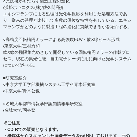
○光技術がもたらす製造工程の進化
/浜松ホ卜ニクス(株)/佐久間亮介
エキシマランプによる処理は光化学反応を利用した処理方法であ
り、従来の処理と比較して多数の優位な特性を有している。エキシ
マランプがどのように製造工程の進化に貢献できるかを紹介する。
○高精度回転楕円ミラーによる高強度EUV・軟X線ビーム形成
/東京大学/三村秀和
軟X線の極限集光めざして開発している回転楕円ミラーの作製プロ
セス、現在の集光性能、自由電子レーザ応用に向けた光学システム
について述べる。
■研究室紹介
○中京大学工学部機械システム工学科青木研究室
/中京大学/青木公也
○名城大学都市情報学部認知情報学研究室
/名城大学/岡林繁
※ご注意
・CD-Rでの販売となります。
・紙媒体からスキャンした画像データをpdf化しております、元の