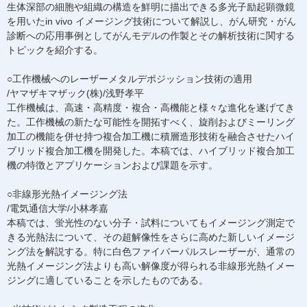
生体深部の細胞や組織の構造を鮮明に描出できる多光子励起顕微鏡
を用いたin vivo イメージング技術について解説し、がん研究・がん
診断への応用事例としてがんモデルの作製とその解析技術に関する
トピックを紹介する。
○工作機械へのレーザーメタルデポジッション技術の適用
/ヤマザキマザック(株)/浅野孝平
工作機械は、高速・高精度・複合・高機能と様々な進化を遂げてき
た。工作機械の新たな可能性を開拓すべく、旋削およびミーリング
加工の機能を併せ持つ複合加工機に積層造形技術を融合させたハイ
ブリッド複合加工機を開発した。本稿では、ハイブリッド複合加工
機の特徴とアプリケーションおよび課題を示す。
○非線形光熱イメージング法
/電気通信大学/小林孝嘉
本稿では、蛍光性のない分子・試料についてもイメージング測定で
きる光熱法について、その超解像性をさらに高めた新しいイメージ
ング法を解説する。特に白色ファイバーパルスレーザーが、通常の
光熱イメージング法よりも高い解像度が得られる非線形光熱イメー
ジングに適していることを示したものである。