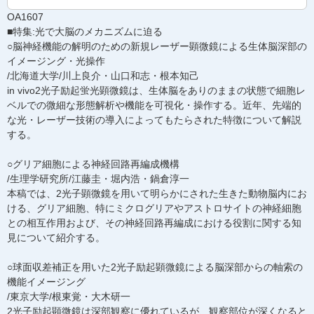
OA1607
■特集:光で大脳のメカニズムに迫る
○脳神経機能の解明のための新規レーザー顕微鏡による生体脳深部の
イメージング・光操作
/北海道大学/川上良介・山口和志・根本知己
in vivo2光子励起蛍光顕微鏡は、生体脳をありのままの状態で細胞レ
ベルでの微細な形態解析や機能を可視化・操作する。近年、先端的
な光・レーザー技術の導入によってもたらされた特徴について解説
する。
○グリア細胞による神経回路再編成機構
/生理学研究所/江藤圭・堀内浩・鍋倉淳一
本稿では、2光子顕微鏡を用いて明らかにされた生きた動物脳内にお
ける、グリア細胞、特にミクログリアやアストロサイトの神経細胞
との相互作用および、その神経回路再編成における役割に関する知
見について紹介する。
○球面収差補正を用いた2光子励起顕微鏡による脳深部からの軸索の
機能イメージング
/東京大学/根東覚・大木研一
2光子励起顕微鏡は深部観察に優れているが、観察部位が深くなると