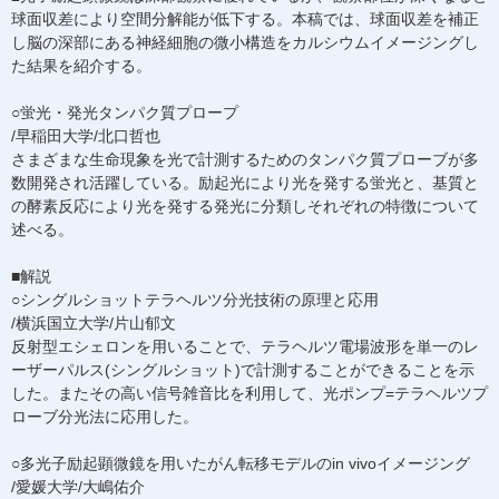
球面収差により空間分解能が低下する。本稿では、球面収差を補正
し脳の深部にある神経細胞の微小構造をカルシウムイメージングし
た結果を紹介する。
○蛍光・発光タンパク質プロープ
/早稲田大学/北口哲也
さまざまな生命現象を光で計測するためのタンパク質プローブが多
数開発され活躍している。励起光により光を発する蛍光と、基質と
の酵素反応により光を発する発光に分類しそれぞれの特徴について
述べる。
■解説
○シングルショットテラヘルツ分光技術の原理と応用
/横浜国立大学/片山郁文
反射型エシェロンを用いることで、テラヘルツ電場波形を単一のレ
ーザーパルス(シングルショット)で計測することができることを示
した。またその高い信号雑音比を利用して、光ポンプ=テラヘルツプ
ローブ分光法に応用した。
○多光子励起顕微鏡を用いたがん転移モデルのin vivoイメージング
/愛媛大学/大嶋佑介