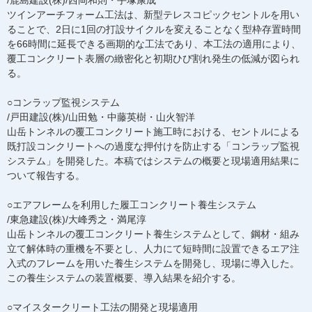
ツインアーチフォーム工法は、新型テレスコピックセントルを用い
ることで、2日に1回の打設サイクルを変えることなく型枠存置時間
を66時間に延長できる画期的な工法であり、本工法の適用により、
覆工コンクリート表層の緻密化と初期ひび割れ発生の低減が図られ
る。
○コンラップ監視システム
/戸田建設(株)/山田勉・中藤英樹・山火智洋
山岳トンネルの覆工コンクリート施工時における、セントルによる
既打設コンクリートへの過度な押付けを防止する「コンラップ監視
システム」を開発した。本稿ではシステムの概要と現場適用結果に
ついて報告する。
○エアフレームを利用した履工コンクリート養生システム
/東急建設(株)/大峰秀之・満尾淳
山岳トンネルの覆工コンクリート養生システムとして、鋼材・組み
立て解体時の重機を不要とし、人力にて短時間に設置できるエア注
入式のフレームを用いた養生システムを開発し、現場に導入した。
この養生システムの装置概要、導入結果を紹介する。
○マイスタークリート工法の開発と現場適用