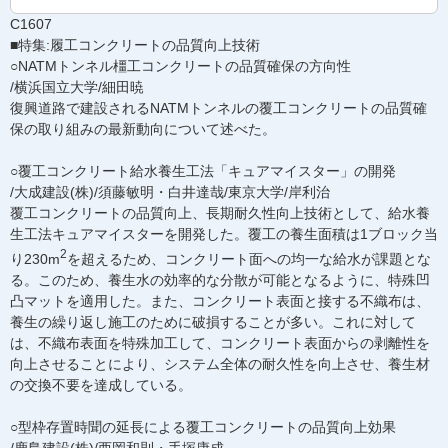
C1607
■特集:履工コンクリートの品質向上技術
○NATMトンネル橿工コンクリートの品質確保の方向性
/横浜国立大学/細田暁
復興道路で建設されるNATMトンネルの覆工コンクリートの品質確
保の取り組みの最新動向について述べた。
○覆工コンクリート給水養生工法「キュアマイスター」の開発
/大成建設(株)/須藤敏明・白井達哉/東京大学/岸利治
覆工コンクリートの品質向上、長期耐久性向上技術として、給水養
生工法キュアマイスターを開発した。覆工の養生面積は1ブロック当
2
り230m
を超えるため、コンクリート面への均一な給水が課題とな
る。このため、養生水の効率的な分散が可能となるように、特殊凹
凸マットを適用した。また、コンクリート表面と接する不織布は、
養生の繰り返し施工のために破損することが多い。これに対して
は、不織布表面を特殊加工して、コンクリート表面からの剥離性を
向上させることにより、システム全体の耐久性を向上させ、養生材
の交換不要を達成している。
○型枠存置時聞の延長による覆工コンクリートの品質向上効果
/鹿島建設(株)/西岡和則・手塚康成