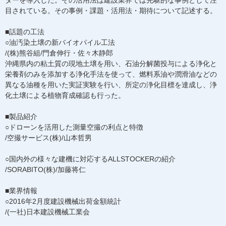
目されている。その事例・課題・活用法・期待について記述する。
■話題の工法
○油汚染土壌の新バイオパイル工法
/(株)熊谷組/門倉伸行・佐々木静郎
沖縄県内の粘土質の現地土壌を用い、石油分解菌投与による浄化と
栄養剤のみを添加する浄化手法を使って、燃料系油や潤滑油などの
異なる油種を用いた実証実験を行い、所定の浄化目標を達成し、浄
化土壌による植物育成確認も行った。
■製品紹介
○ドローンを活用した測量空撮の利点と特徴
/空撮サービス(株)/山本哲男
○国内外の様々な建機に対応するALLSTOCKERの紹介
/SORABITO(株)/加藤将仁
■業界情報
○2016年2月度建設機械出荷金額統計
/(一社)日本建設機械工業会