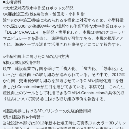
■技術資料
○大水深対応型水中作業ロポットの開発
/東亜建設工業(株)/泉信也・飯田宏・小川和樹
近年の水中施工機械に求められる多様化に対応するため、小型軽量
で水深3,000mの海底や狭小な場所でも作業可能な水中作業ロボット
「DEEP CRAWLER」を開発・実用化した。本機は4軸のクローラと
マニピュレータを装備し、遠隔操縦が可能である。本機の概要とと
もに、海底ケーブル調査で活用された事例などについて報告する。
○生産性向上に向けたCIMの活用方法
/(株)大林組/杉浦伸哉
現在、建設産業では国を挙げて「省人化」「省力化」「効率化」と
いった生産性向上の取り組みが進められている。その中で、2012年
から国土交通省が取り組みを加速させているCIMや情報化施工を包
含したi-Constructionが注目を浴びてきている。本稿では、これら生
産性向上のツールとして利用できるCIMやi-Constructionの具体的取
り組みについて実現場における取り組み事例を報告する。
○建設業界における3Dプリンターの先駆的活用術
/清水建設(株)/小崎賢一
当社設計本部では2012年新本社竣工時に石膏系フルカラー3Dプリン
ターを導入した。その活用法は建設業界では先駆的な事例として注