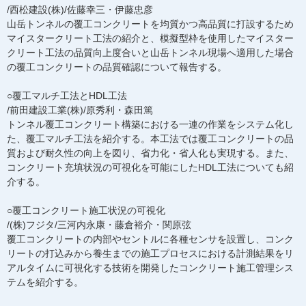
/西松建設(株)/佐藤幸三・伊藤忠彦
山岳トンネルの覆工コンクリートを均質かつ高品質に打設するため
マイスタークリート工法の紹介と、模擬型枠を使用したマイスター
クリート工法の品質向上度合いと山岳トンネル現場へ適用した場合
の覆工コンクリートの品質確認について報告する。
○覆工マルチ工法とHDL工法
/前田建設工業(株)/原秀利・森田篤
トンネル覆工コンクリート構築における一連の作業をシステム化し
た、覆工マルチ工法を紹介する。本工法では覆工コンクリートの品
質および耐久性の向上を図り、省力化・省人化も実現する。また、
コンクリート充填状況の可視化を可能にしたHDL工法についても紹
介する。
○覆工コンクリート施工状況の可視化
/(株)フジタ/三河内永康・藤倉裕介・関原弦
覆工コンクリートの内部やセントルに各種センサを設置し、コンク
リートの打込みから養生までの施工プロセスにおける計測結果をリ
アルタイムに可視化する技術を開発したコンクリート施工管理シス
テムを紹介する。